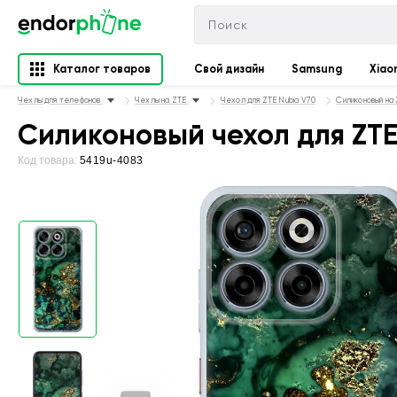
Каталог товаров
Свой дизайн
Samsung
Xiao
Чехлы для телефонов
Чехлы на ZTE
Чехол для ZTE Nubia V70
Силиконовый на 
Силиконовый чехол для ZTE
Код товара:
5419u-4083