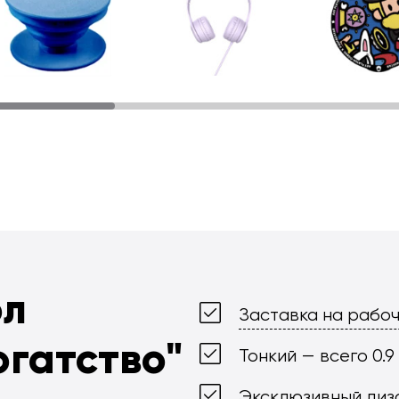
ол
Заставка на рабоч
огатство"
Тонкий — всего 0.9
Эксклюзивный диз