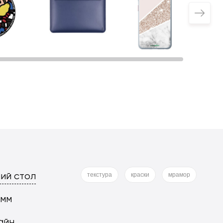
ий стол
текстура
краски
мрамор
 мм
айн