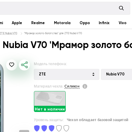
mi
Apple
Realme
Motorola
Oppo
Infinix
Vivo
ZTE Nubia V70
"Мрамор золото богатство" для ZTE Nubia V70
 Nubia V70 'Мрамор золото б
Модель телефона:
ZTE
Nubia V70
Материал чехла:
Силикон
Нет в наличии
Уровень защиты:
Чехол обладает базовой защитой