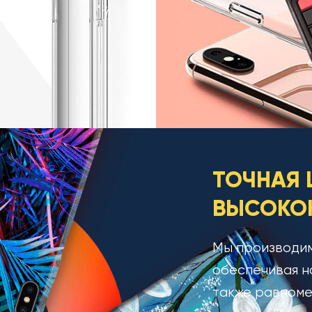
ТОЧНАЯ 
ВЫСОКОК
Мы производим
обеспечивая н
также равноме