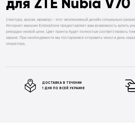
для ZTE Nubia V70
(текстура, краски, мрамор) –
этот эксклюзивный дизайн специально разра
Интернет-магазин Endorphone предоставляет вам возможность купить ун
рекордно низкой цене. Цвет принта будет полностью соответствовать том
экране. При необходимости мы постараемся отправить чехол в день заказ
оператора.
ДОСТАВКА В ТЕЧЕНИИ
1 ДНЯ ПО ВСЕЙ УКРАИНЕ