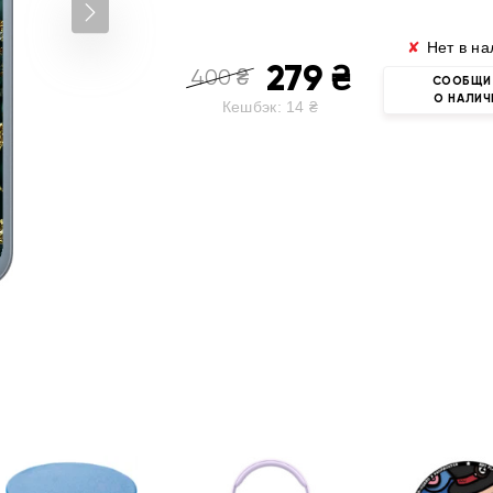
✘
Нет в на
279
₴
400
₴
СООБЩИ
О НАЛИЧ
Кешбэк:
14
₴