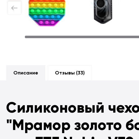
Описание
Отзывы (
33
)
Силиконовый чех
"Мрамор золото б