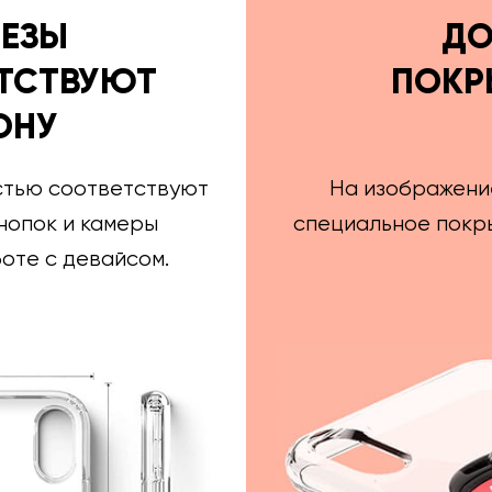
РЕЗЫ
ДО
ТСТВУЮТ
ПОКР
ОНУ
стью соответствуют
На изображени
нопок и камеры
специальное покры
оте с девайсом.