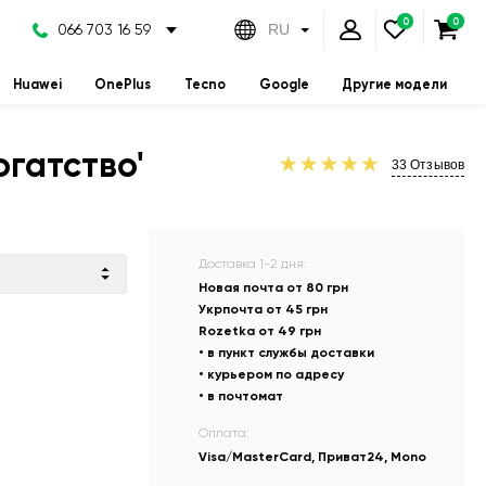
066 703 16 59
RU
Huawei
OnePlus
Tecno
Google
Другие модели
огатство'
33
Отзывов
Доставка 1-2 дня:
Новая почта от 80 грн
Укрпочта от 45 грн
Rozetka от 49 грн
• в пункт службы доставки
• курьером по адресу
• в почтомат
Оплата:
Visa/MasterCard, Приват24, Mono