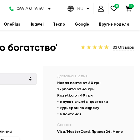
066 703 16 59
RU
OnePlus
Huawei
Tecno
Google
Другие модели
о богатство'
33
Отзывов
Доставка 1-2 дня:
Новая почта от 80 грн
Укрпочта от 45 грн
Rozetka от 49 грн
• в пункт службы доставки
• курьером по адресу
• в почтомат
Оплата:
аличии
Visa/MasterCard, Приват24, Mono