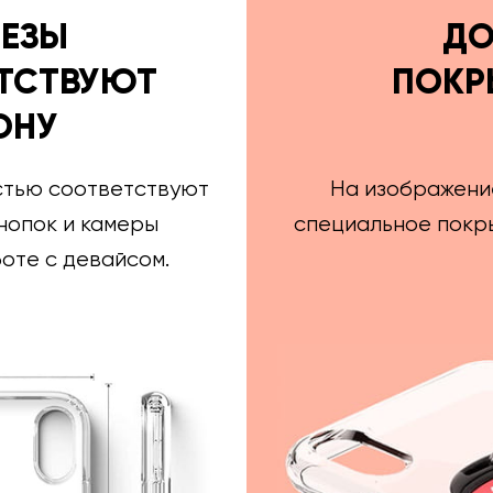
РЕЗЫ
ДО
ТСТВУЮТ
ПОКР
ОНУ
стью соответствуют
На изображени
нопок и камеры
специальное покры
оте с девайсом.