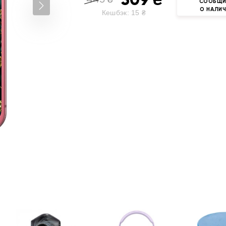
СООБЩИ
О НАЛИ
Кешбэк:
15
₴