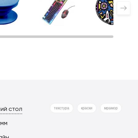
ий стол
текстура
краски
мрамор
 мм
айн