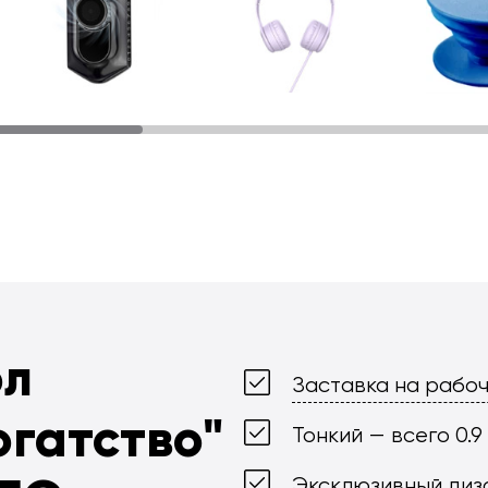
ол
Заставка на рабоч
огатство"
Тонкий — всего 0.9
Эксклюзивный диз