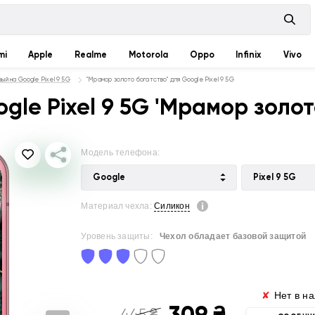
mi
Apple
Realme
Motorola
Oppo
Infinix
Vivo
ый на Google Pixel 9 5G
"Мрамор золото богатство" для Google Pixel 9 5G
le Pixel 9 5G 'Мрамор золот
Модель телефона:
Google
Pixel 9 5G
Материал чехла:
Силикон
Уровень защиты:
Чехол обладает базовой защитой
✘
Нет в н
309
₴
445
₴