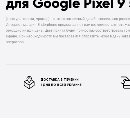
для Google Pixel 9
(текстура, краски, мрамор) –
этот эксклюзивный дизайн специально разра
Интернет-магазин Endorphone предоставляет вам возможность купить ун
рекордно низкой цене. Цвет принта будет полностью соответствовать том
экране. При необходимости мы постараемся отправить чехол в день заказ
оператора.
ДОСТАВКА В ТЕЧЕНИИ
1 ДНЯ ПО ВСЕЙ УКРАИНЕ