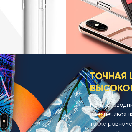
ТОЧНАЯ 
ВЫСОКОК
Мы производим
обеспечивая н
также равноме