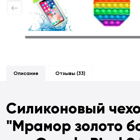
Описание
Отзывы (
33
)
Силиконовый чех
"Мрамор золото б