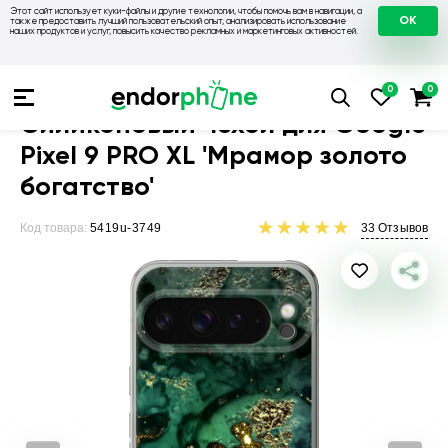
Этот сайт использует куки-файлы и другие технологии, чтобы помочь вам в навигации, а
OK
также предоставить лучший пользовательский опыт, анализировать использование
наших продуктов и услуг, повысить качество рекламных и маркетинговых активностей.
Чехлы для телефонов
Чехлы на Google
Чехол для Google P
Силиконовый чехол для Google
Pixel 9 PRO XL 'Мрамор золото
богатство'
Код товара:
5419u-3749
33
Отзывов