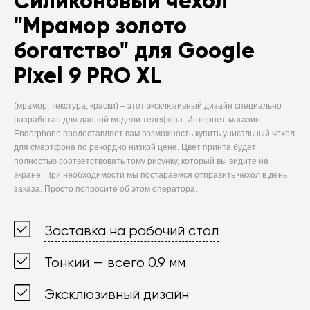
Силиконовый чехол
"Мрамор золото
богатство" для Google
Pixel 9 PRO XL
(мрамор, текстура, краски) –
этот эксклюзивный дизайн специально
разработан для данной модели телефона. Интернет-магазин
Endorphone предоставляет вам возможность купить уникальный чехол
для смартфона по рекордно низкой цене. Цвет принта будет
полностью соответствовать тому рисунку, который вы видите на
экране. При необходимости мы постараемся отправить чехол в день
заказа. Просто попросите об этом оператора.
Заставка на рабочий стол
Тонкий — всего 0.9 мм
Эксклюзивный дизайн