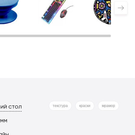
ий стол
текстура
краски
мрамор
 мм
айн