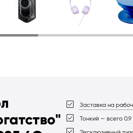
ол
Заставка на рабоч
огатство"
Тонкий — всего 0.9
Эксклюзивный диз