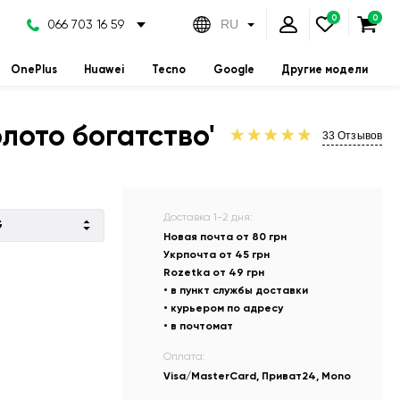
066 703 16 59
RU
OnePlus
Huawei
Tecno
Google
Другие модели
лото богатство'
33
Отзывов
Доставка 1-2 дня:
G
Новая почта от 80 грн
Укрпочта от 45 грн
Rozetka от 49 грн
• в пункт службы доставки
• курьером по адресу
• в почтомат
Оплата:
Visa/MasterCard, Приват24, Mono