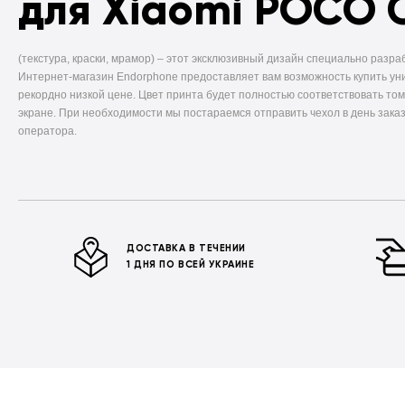
для Xiaomi POCO 
(текстура, краски, мрамор) –
этот эксклюзивный дизайн специально разра
Интернет-магазин Endorphone предоставляет вам возможность купить ун
рекордно низкой цене. Цвет принта будет полностью соответствовать том
экране. При необходимости мы постараемся отправить чехол в день заказ
оператора.
ДОСТАВКА В ТЕЧЕНИИ
1 ДНЯ ПО ВСЕЙ УКРАИНЕ