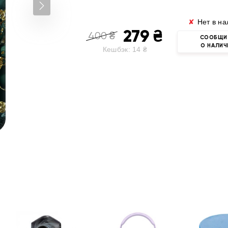
✘
Нет в на
279
₴
400
₴
СООБЩИ
О НАЛИЧ
Кешбэк:
14
₴