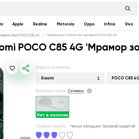
mi
Apple
Realme
Motorola
Oppo
Infinix
Vivo
новый на Xiaomi POCO C85 4G
"Мрамор золото богатство" для Xiaomi POCO C85 4G
omi POCO C85 4G 'Мрамор зо
Модель телефона:
Xiaomi
POCO C85 4
Материал чехла:
Силикон
Нет в наличии
Уровень защиты:
Чехол обладает базовой защитой