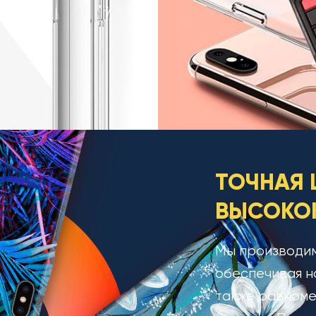
ТОЧНАЯ 
ВЫСОКОК
Мы производим
обеспечивая н
также равноме