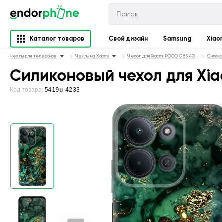
Каталог товаров
Свой дизайн
Samsung
Xiao
Чехлы для телефонов
Чехлы на Xiaomi
Чехол для Xiaomi POCO C85 4G
Силико
Силиконовый чехол для Xia
Код товара:
5419u-4233