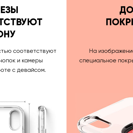
РЕЗЫ
ДО
ТСТВУЮТ
ПОКР
ОНУ
стью соответствуют
На изображени
нопок и камеры
специальное покры
оте с девайсом.