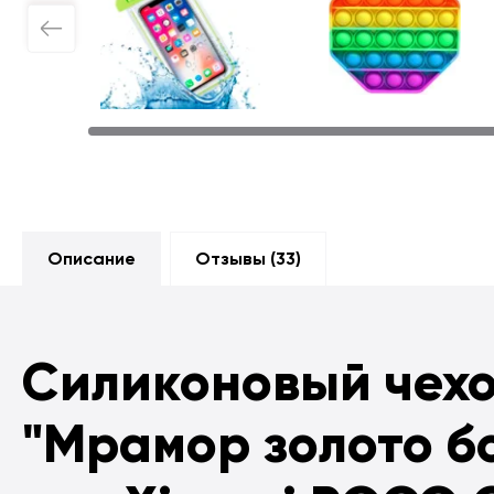
Описание
Отзывы (
33
)
Силиконовый чех
"Мрамор золото б