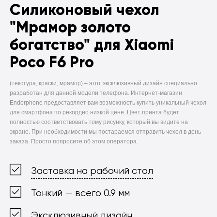
Силиконовый чехол
"Мрамор золото
богатство" для Xiaomi
Poco F6 Pro
(текстура, краски, мрамор) –
этот эксклюзивный дизайн специально
разработан для данной модели телефона. Интернет-магазин
Endorphone предоставляет вам возможность купить уникальный чехол
для смартфона по рекордно низкой цене. Цвет принта будет
полностью соответствовать тому рисунку, который вы видите на
экране. При необходимости мы постараемся отправить чехол в день
заказа. Просто попросите об этом оператора.
Заставка на рабочий стол
Тонкий — всего 0.9 мм
Эксклюзивный дизайн