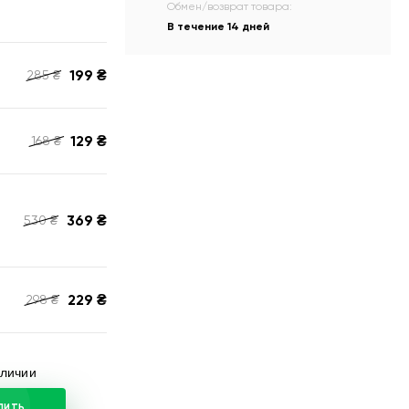
Обмен/возврат товара:
В течение 14 дней
199
₴
285
₴
129
₴
168
₴
369
₴
530
₴
229
₴
298
₴
аличии
ПИТЬ