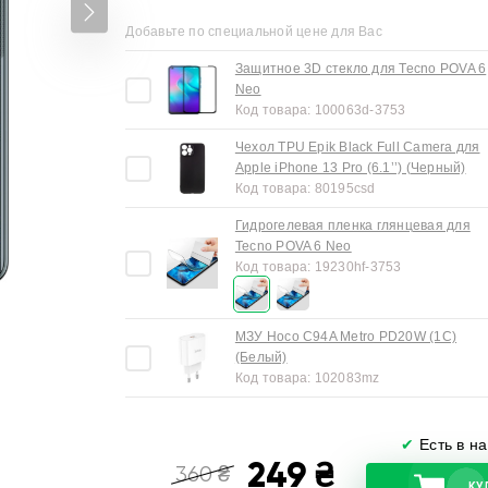
Добавьте по специальной цене для Вас
Защитное 3D стекло для Tecno POVA 6
Neo
Код товара:
100063d-3753
Чехол TPU Epik Black Full Camera для
Apple iPhone 13 Pro (6.1’’) (Черный)
Код товара:
80195csd
Гидрогелевая пленка глянцевая для
Tecno POVA 6 Neo
Код товара:
19230hf-3753
МЗУ Hoco C94A Metro PD20W (1C)
(Белый)
Код товара:
102083mz
✔
Есть в н
249
₴
360
₴
КУ