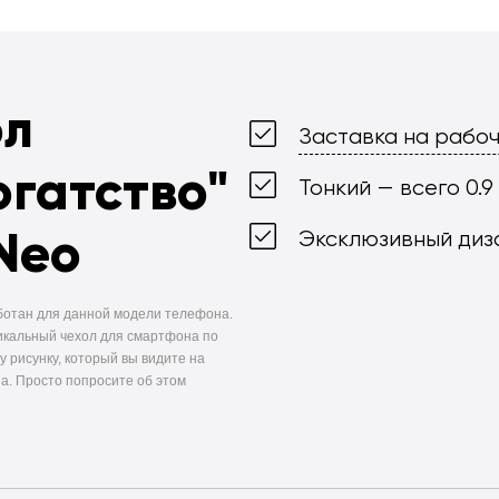
ол
Заставка на рабоч
огатство"
Тонкий — всего 0.9
Neo
Эксклюзивный диз
ботан для данной модели телефона.
икальный чехол для смартфона по
у рисунку, который вы видите на
а. Просто попросите об этом