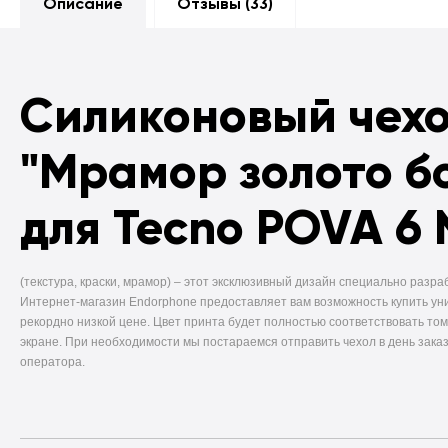
Описание
Отзывы (
33
)
Силиконовый чех
"Мрамор золото б
для Tecno POVA 6 
(текстура, краски, мрамор) –
этот эксклюзивный дизайн специально разра
Интернет-магазин Endorphone предоставляет вам возможность купить ун
рекордно низкой цене. Цвет принта будет полностью соответствовать том
экране. При необходимости мы постараемся отправить чехол в день заказ
оператора.