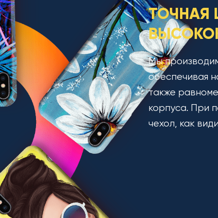
ТОЧНАЯ 
ВЫСОКОК
Мы производим
обеспечивая н
также равноме
корпуса. При п
чехол, как вид