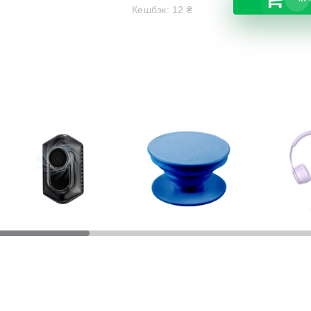
Кешбэк:
12
₴