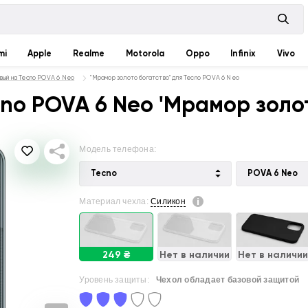
mi
Apple
Realme
Motorola
Oppo
Infinix
Vivo
вый на Tecno POVA 6 Neo
"Мрамор золото богатство" для Tecno POVA 6 Neo
no POVA 6 Neo 'Мрамор золот
Модель телефона:
Tecno
POVA 6 Neo
Материал чехла:
Силикон
249 ₴
Нет в наличии
Нет в наличи
Уровень защиты:
Чехол обладает базовой защитой