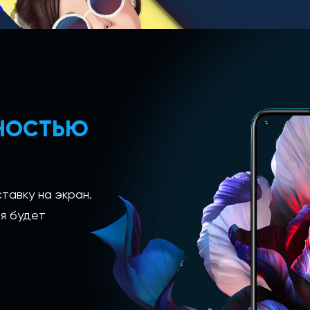
ЛНОСТЬЮ
тавку на экран.
я будет