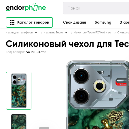
Каталог товаров
Свой дизайн
Samsung
Xiao
Чехлы для телефонов
Чехлы на Tecno
Чехол для Tecno POVA 6 Neo
Силиконо
Силиконовый чехол для Tec
Код товара:
5419u-3753