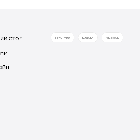
ий стол
текстура
краски
мрамор
 мм
айн