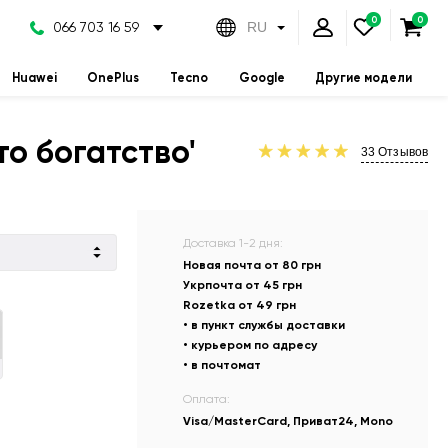
066 703 16 59
RU
Huawei
OnePlus
Tecno
Google
Другие модели
о богатство'
33
Отзывов
Доставка 1-2 дня:
Новая почта от 80 грн
Укрпочта от 45 грн
Rozetka от 49 грн
• в пункт службы доставки
• курьером по адресу
• в почтомат
и
Оплата:
Visa/MasterCard, Приват24, Mono