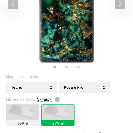
Модель телефона:
Tecno
Pova 6 Pro
Материал чехла:
Силикон
359 ₴
279 ₴