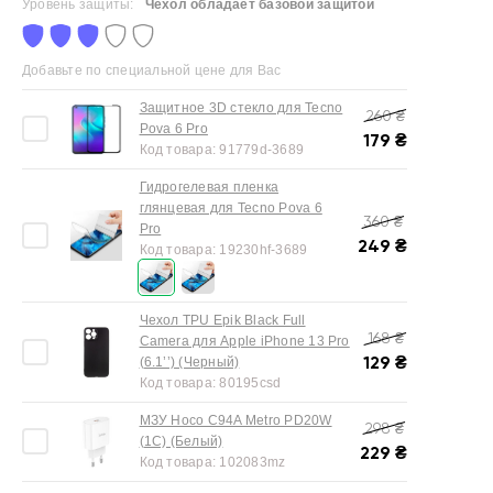
Уровень защиты:
Чехол обладает базовой защитой
Добавьте по специальной цене для Вас
Защитное 3D стекло для Tecno
260
₴
Pova 6 Pro
179
₴
Код товара:
91779d-3689
Гидрогелевая пленка
глянцевая для Tecno Pova 6
360
₴
Pro
249
₴
Код товара:
19230hf-3689
Чехол TPU Epik Black Full
168
₴
Camera для Apple iPhone 13 Pro
129
₴
(6.1’’) (Черный)
Код товара:
80195csd
МЗУ Hoco C94A Metro PD20W
298
₴
(1C) (Белый)
229
₴
Код товара:
102083mz