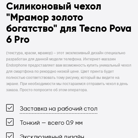
Силиконовый чехол
"Мрамор золото
богатство" для Tecno Pova
6 Pro
(текстура, краски, мрамор) –
этот эксклюзивный дизайн специально
разработан для данной модели телефона. Интернет-магазин
Endorphone предоставляет вам возможность купить уникальный чехол
для смартфона по рекордно низкой цене. Цвет принта будет
полностью соответствовать тому рисунку, который вы видите на
экране. При необходимости мы постараемся отправить чехол в день
заказа. Просто попросите об этом оператора.
Заставка на рабочий стол
Тонкий — всего 0.9 мм
Эксклюзивный дизайн