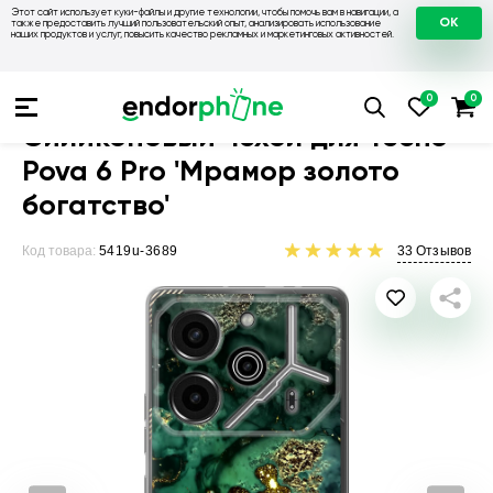
Этот сайт использует куки-файлы и другие технологии, чтобы помочь вам в навигации, а
OK
также предоставить лучший пользовательский опыт, анализировать использование
наших продуктов и услуг, повысить качество рекламных и маркетинговых активностей.
Чехлы для телефонов
Чехлы на Tecno
Чехол для Tecno Pov
Силиконовый чехол для Tecno
Pova 6 Pro 'Мрамор золото
богатство'
Код товара:
5419u-3689
33
Отзывов