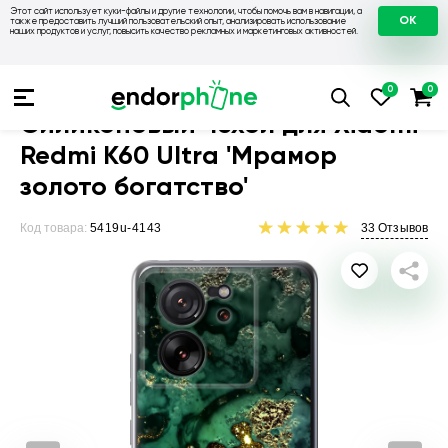
Этот сайт использует куки-файлы и другие технологии, чтобы помочь вам в навигации, а
OK
также предоставить лучший пользовательский опыт, анализировать использование
наших продуктов и услуг, повысить качество рекламных и маркетинговых активностей.
Чехлы для телефонов
Чехлы на Xiaomi
Чехол для Xiaomi R
Силиконовый чехол для Xiaomi
Redmi K60 Ultra 'Мрамор
золото богатство'
Код товара:
5419u-4143
33
Отзывов