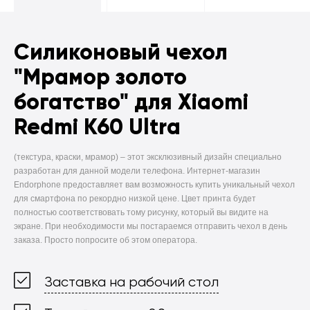
Силиконовый чехол
"Мрамор золото
богатство" для Xiaomi
Redmi K60 Ultra
(текстура, краски, мрамор) –
этот эксклюзивный дизайн специально
разработан для данной модели телефона. Интернет-магазин
Endorphone предоставляет вам возможность купить уникальный чехол
для смартфона по рекордно низкой цене. Цвет принта будет
полностью соответствовать тому рисунку, который вы видите на
экране. При необходимости мы постараемся отправить чехол в день
заказа. Просто попросите об этом оператора.
Заставка на рабочий стол