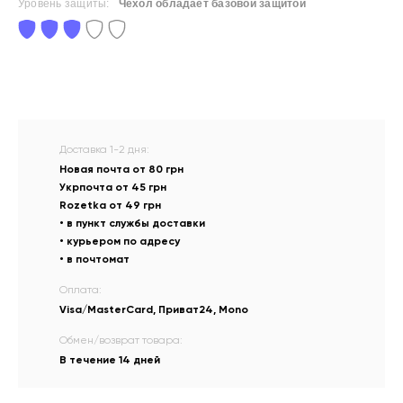
Уровень защиты:
Чехол обладает базовой защитой
Доставка 1-2 дня:
Новая почта от 80 грн
Укрпочта от 45 грн
Rozetka от 49 грн
• в пункт службы доставки
• курьером по адресу
• в почтомат
Оплата:
Visa/MasterCard, Приват24, Mono
Обмен/возврат товара:
В течение 14 дней