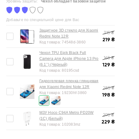
Уровень защиты:
Чехол обладает базовой защитой
Добавьте по специальной цене для Вас
Защитное 3D стекло для Xiaomi
315
₴
Redmi Note 12R
219
₴
Код товара:
74548d-3860
Чехол TPU Epik Black Full
168
₴
Camera для Apple iPhone 13 Pro
129
₴
(6.1’’) (Черный)
Код товара:
80195csd
Гидрогелевая пленка глянцевая
для Xiaomi Redmi Note 12R
285
₴
Код товара:
19230hf-3860
198
₴
МЗУ Hoco C94A Metro PD20W
298
₴
(1C) (Белый)
229
₴
Код товара:
102083mz