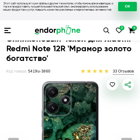
Этот сайт использует куки-файлы и другие технологии, чтобы помочь вам в навигации, а
OK
также предоставить лучший пользовательский опыт, анализировать использование
наших продуктов и услуг, повысить качество рекламных и маркетинговых активностей.
Чехлы для телефонов
Чехлы на Xiaomi
Чехол для Xiaomi R
Силиконовый чехол для Xiaomi
Redmi Note 12R 'Мрамор золото
богатство'
Код товара:
5419u-3860
33
Отзывов