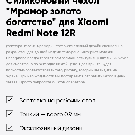
Силиконовый чехол
"Мрамор золото
богатство" для Xiaomi
Redmi Note 12R
(текстура, краски, мрамор) –
этот эксклюзивный дизайн специально
разработан для данной модели телефона. Интернет-магазин
Endorphone предоставляет вам возможность купить уникальный чехол
для смартфона по рекордно низкой цене. Цвет принта будет
полностью соответствовать тому рисунку, который вы видите на
экране. При необходимости мы постараемся отправить чехол в день
заказа. Просто попросите об этом оператора.
Заставка на рабочий стол
Тонкий — всего 0.9 мм
Эксклюзивный дизайн