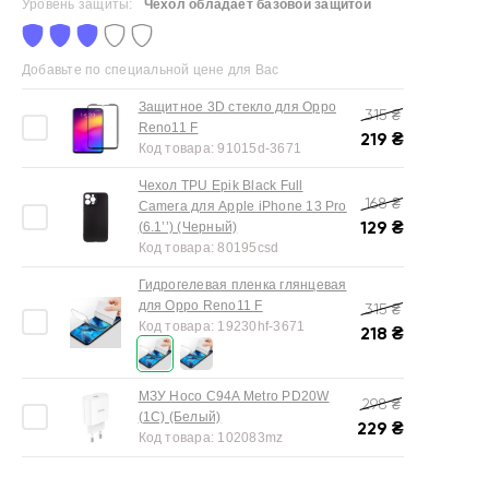
Уровень защиты:
Чехол обладает базовой защитой
Добавьте по специальной цене для Вас
Защитное 3D стекло для Oppo
315
₴
Reno11 F
219
₴
Код товара:
91015d-3671
Чехол TPU Epik Black Full
168
₴
Camera для Apple iPhone 13 Pro
129
₴
(6.1’’) (Черный)
Код товара:
80195csd
Гидрогелевая пленка глянцевая
для Oppo Reno11 F
315
₴
Код товара:
19230hf-3671
218
₴
МЗУ Hoco C94A Metro PD20W
298
₴
(1C) (Белый)
229
₴
Код товара:
102083mz