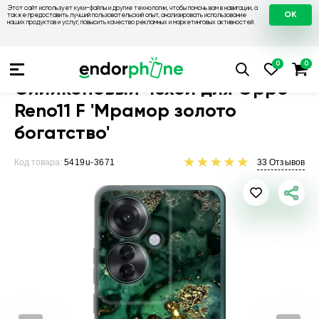
Этот сайт использует куки-файлы и другие технологии, чтобы помочь вам в навигации, а
OK
также предоставить лучший пользовательский опыт, анализировать использование
наших продуктов и услуг, повысить качество рекламных и маркетинговых активностей.
Чехлы для телефонов
Чехлы на Oppo
Чехол для Oppo Reno
Силиконовый чехол для Oppo
Reno11 F 'Мрамор золото
богатство'
Код товара:
5419u-3671
33
Отзывов