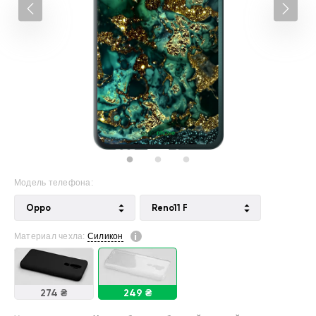
Модель телефона:
Oppo
Reno11 F
Материал чехла:
Силикон
274 ₴
249 ₴