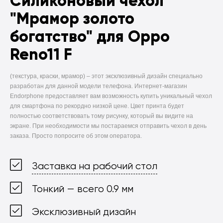
Силиконовый чехол
"Мрамор золото
богатство" для Oppo
Reno11 F
(текстура, краски, мрамор) –
этот эксклюзивный дизайн специально
разработан для данной модели телефона. Интернет-магазин
Endorphone предоставляет вам возможность купить уникальный чехол
для смартфона по рекордно низкой цене. Цвет принта будет
полностью соответствовать тому рисунку, который вы видите на
экране. При необходимости мы постараемся отправить чехол в день
заказа. Просто попросите об этом оператора.
Заставка на рабочий стол
Тонкий — всего 0.9 мм
Эксклюзивный дизайн