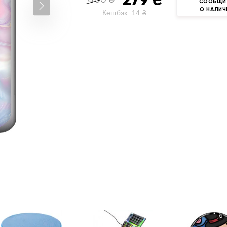
СООБЩИ
О НАЛИЧ
Кешбэк:
14
₴