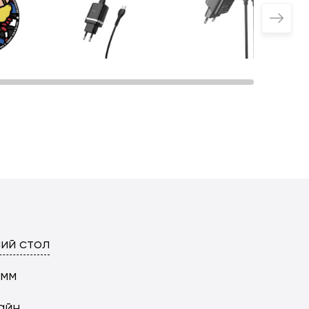
ий стол
 мм
айн