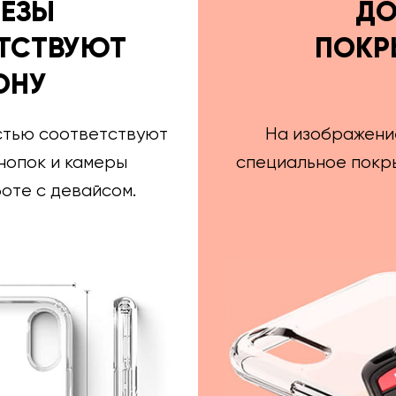
РЕЗЫ
ДО
ТСТВУЮТ
ПОКР
ОНУ
стью соответствуют
На изображени
нопок и камеры
специальное покры
оте с девайсом.