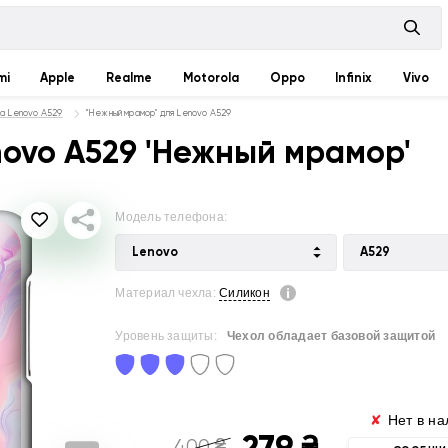
mi
Apple
Realme
Motorola
Oppo
Infinix
Vivo
на Lenovo A529
"Нежный мрамор" для Lenovo A529
novo A529 'Нежный мрамор'
Модель телефона:
Lenovo
A529
Материал чехла:
Силикон
Уровень защиты:
Чехол обладает базовой защитой
✘
Нет в на
279
₴
400
₴