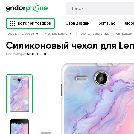
Каталог товаров
Свой дизайн
Samsung
Xiao
Чехлы для телефонов
Чехлы на Lenovo
Чехол для Lenovo A529
Силиконовый 
Силиконовый чехол для Le
Код товара:
6310u-200