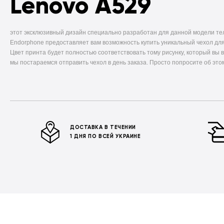
Lenovo A529
этот эксклюзивный дизайн специально разработан для данной модели т
Endorphone предоставляет вам возможность купить уникальный чехол для
Цвет принта будет полностью соответствовать тому рисунку, который вы 
мы постараемся отправить чехол в день заказа. Просто попросите об это
ДОСТАВКА В ТЕЧЕНИИ
1 ДНЯ ПО ВСЕЙ УКРАИНЕ