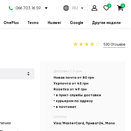
066 703 16 59
RU
OnePlus
Tecno
Huawei
Google
Другие модели
530
Отзывов
Доставка 1-2 дня:
Новая почта от 80 грн
Укрпочта от 45 грн
Rozetka от 49 грн
• в пункт службы доставки
• курьером по адресу
• в почтомат
Оплата:
личии
Visa/MasterCard, Приват24, Mono