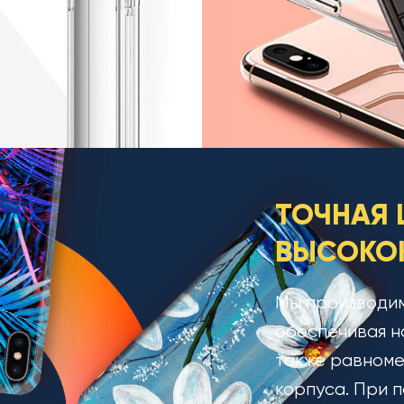
ТОЧНАЯ 
ВЫСОКОК
Мы производим
обеспечивая н
также равноме
корпуса. При п