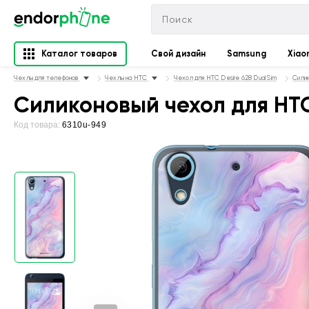
Каталог товаров
Свой дизайн
Samsung
Xiao
Чехлы для телефонов
Чехлы на HTC
Чехол для HTC Desire 628 Dual Sim
Силик
Силиконовый чехол для HTC
Код товара:
6310u-949