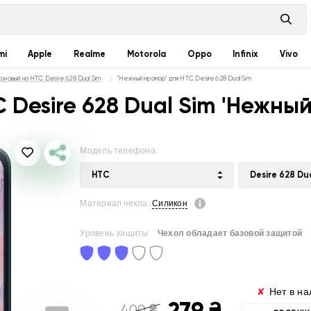
mi
Apple
Realme
Motorola
Oppo
Infinix
Vivo
оновый на HTC Desire 628 Dual Sim
"Нежный мрамор" для HTC Desire 628 Dual Sim
 Desire 628 Dual Sim 'Нежны
Модель телефона:
HTC
Desire 628 Du
Материал чехла:
Силикон
Уровень защиты:
Чехол обладает базовой защитой
✘
Нет в на
279
₴
400
₴