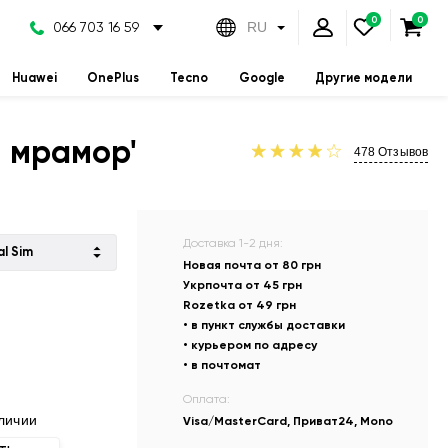
066 703 16 59
RU
Huawei
OnePlus
Tecno
Google
Другие модели
й мрамор'
478
Отзывов
Доставка 1-2 дня:
al Sim
Новая почта от 80 грн
Укрпочта от 45 грн
Rozetka от 49 грн
• в пункт службы доставки
• курьером по адресу
• в почтомат
Оплата:
личии
Visa/MasterCard, Приват24, Mono