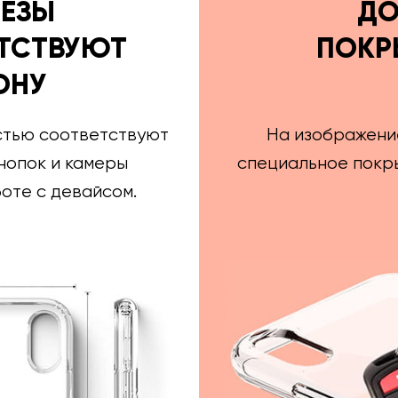
РЕЗЫ
ДО
ТСТВУЮТ
ПОКР
ОНУ
стью соответствуют
На изображени
нопок и камеры
специальное покры
оте с девайсом.