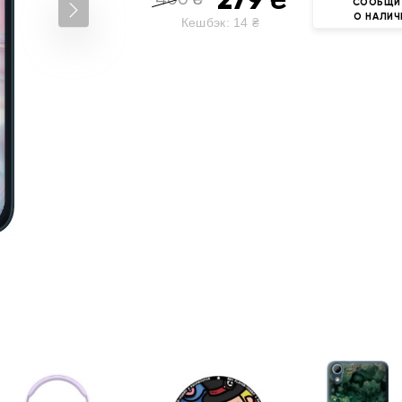
СООБЩИ
О НАЛИЧ
Кешбэк:
14
₴