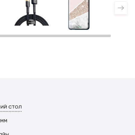
ий стол
 мм
айн