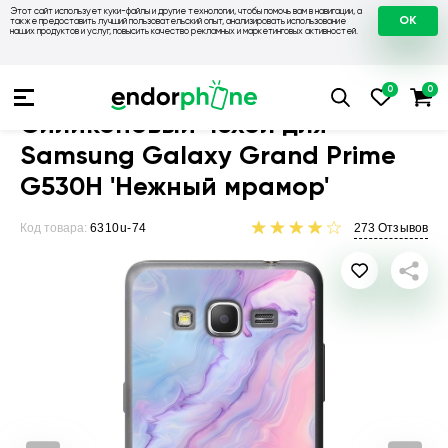
Этот сайт использует куки-файлы и другие технологии, чтобы помочь вам в навигации, а
OK
также предоставить лучший пользовательский опыт, анализировать использование
наших продуктов и услуг, повысить качество рекламных и маркетинговых активностей.
Чехлы для телефонов
Чехлы на Samsung
Чехол для Sams
Силиконовый чехол для
Samsung Galaxy Grand Prime
G530H 'Нежный мрамор'
Код товара:
6310u-74
273
Отзывов