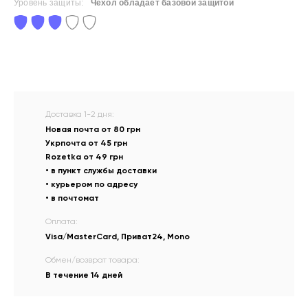
Уровень защиты:
Чехол обладает базовой защитой
Доставка 1-2 дня:
Новая почта от 80 грн
Укрпочта от 45 грн
Rozetka от 49 грн
• в пункт службы доставки
• курьером по адресу
• в почтомат
Оплата:
Visa/MasterCard, Приват24, Mono
Обмен/возврат товара:
В течение 14 дней