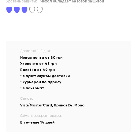
Уровень защиты:
Чехол обладает базовой защитой
Доставка 1-2 дня:
Новая почта от 80 грн
Укрпочта от 45 грн
Rozetka от 49 грн
• в пункт службы доставки
• курьером по адресу
• в почтомат
Оплата:
Visa/MasterCard, Приват24, Mono
Обмен/возврат товара:
В течение 14 дней