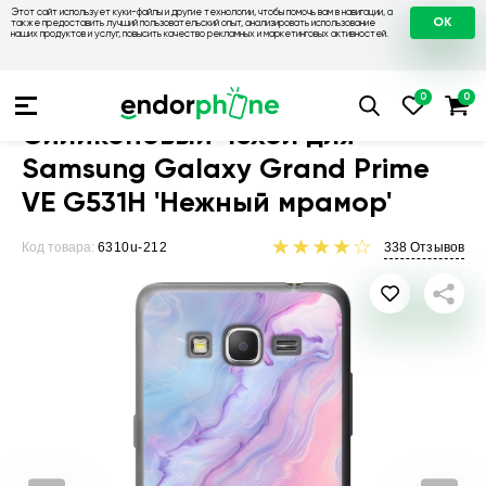
Этот сайт использует куки-файлы и другие технологии, чтобы помочь вам в навигации, а
OK
также предоставить лучший пользовательский опыт, анализировать использование
наших продуктов и услуг, повысить качество рекламных и маркетинговых активностей.
Чехлы для телефонов
Чехлы на Samsung
Чехол для Samsu
Силиконовый чехол для
Samsung Galaxy Grand Prime
VE G531H 'Нежный мрамор'
Код товара:
6310u-212
338
Отзывов