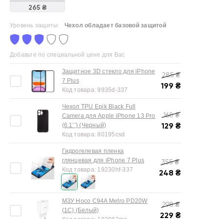
265 ₴
Уровень защиты:
Чехол обладает базовой защитой
Добавьте по специальной цене для Вас
Защитное 3D стекло для iPhone
285
₴
7 Plus
199
₴
Код товара:
9935d-337
Чехол TPU Epik Black Full
168
₴
Camera для Apple iPhone 13 Pro
129
₴
(6.1’’) (Черный)
Код товара:
80195csd
Гидрогелевая пленка
глянцевая для iPhone 7 Plus
355
₴
Код товара:
19230hf-337
248
₴
МЗУ Hoco C94A Metro PD20W
298
₴
(1C) (Белый)
229
₴