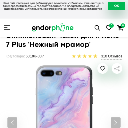
Этот сайт использует куки-файлы и другие технологии, чтобы помочь вам в навигации, а
OK
также предоставить лучший пользовательский опыт, анализировать использование
наших продуктов и услуг, повысить качество рекламных и маркетинговых активностей.
Чехлы для телефонов
Чехлы на Apple
Чехол для iPhone 7 
Силиконовый чехол для iPhone
7 Plus 'Нежный мрамор'
Код товара:
6310u-337
310
Отзывов