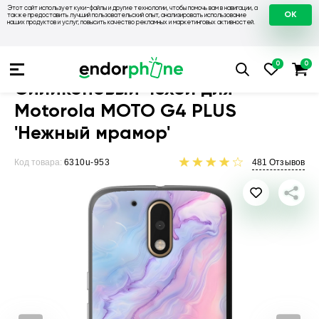
Этот сайт использует куки-файлы и другие технологии, чтобы помочь вам в навигации, а
OK
также предоставить лучший пользовательский опыт, анализировать использование
наших продуктов и услуг, повысить качество рекламных и маркетинговых активностей.
Чехлы для телефонов
Чехлы на Motorola
Чехол для Motoro
Силиконовый чехол для
Motorola MOTO G4 PLUS
'Нежный мрамор'
Код товара:
6310u-953
481
Отзывов