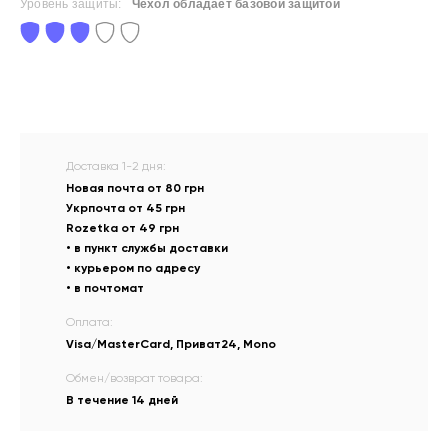
Уровень защиты:
Чехол обладает базовой защитой
Доставка 1-2 дня:
Новая почта от 80 грн
Укрпочта от 45 грн
Rozetka от 49 грн
• в пункт службы доставки
• курьером по адресу
• в почтомат
Оплата:
Visa/MasterCard, Приват24, Mono
Обмен/возврат товара:
В течение 14 дней