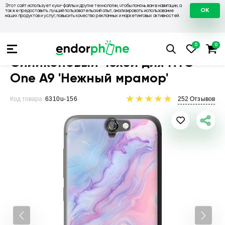
Этот сайт использует куки-файлы и другие технологии, чтобы помочь вам в навигации, а
OK
также предоставить лучший пользовательский опыт, анализировать использование
наших продуктов и услуг, повысить качество рекламных и маркетинговых активностей.
Чехлы для телефонов
Чехлы на HTC
Чехол для HTC One A
Силиконовый чехол для HTC
One A9 'Нежный мрамор'
Код товара:
6310u-156
252
Отзывов