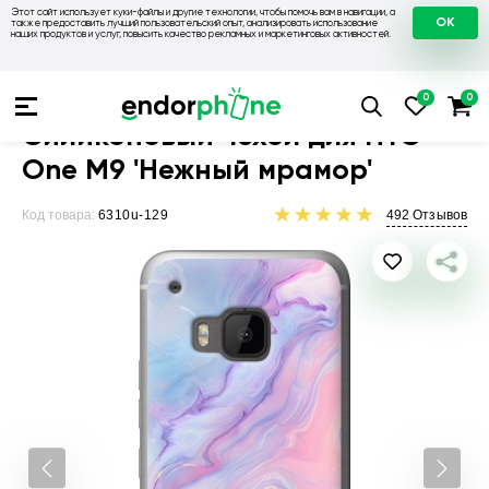
Этот сайт использует куки-файлы и другие технологии, чтобы помочь вам в навигации, а
OK
также предоставить лучший пользовательский опыт, анализировать использование
наших продуктов и услуг, повысить качество рекламных и маркетинговых активностей.
Чехлы для телефонов
Чехлы на HTC
Чехол для HTC One M
Силиконовый чехол для HTC
One M9 'Нежный мрамор'
Код товара:
6310u-129
492
Отзывов