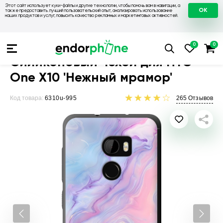
Этот сайт использует куки-файлы и другие технологии, чтобы помочь вам в навигации, а
OK
также предоставить лучший пользовательский опыт, анализировать использование
наших продуктов и услуг, повысить качество рекламных и маркетинговых активностей.
Чехлы для телефонов
Чехлы на HTC
Чехол для HTC One X
Силиконовый чехол для HTC
One X10 'Нежный мрамор'
Код товара:
6310u-995
265
Отзывов