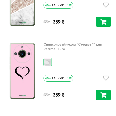
18
₴
Кешбек
359
₴
₴
515
Силиконовый чехол
"Сердце 1"
для
Realme 11 Pro
18
₴
Кешбек
359
₴
₴
515