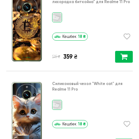
лихорадка биткойна"
для
Realme 11 Pro
18
₴
Кешбек
359
₴
₴
515
Силиконовый чехол
"White cat"
для
Realme 11 Pro
18
₴
Кешбек