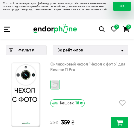
Этот сайт использует куки-файлы и другие технологии, чтобы помочь вам в навигации, а
OK
также предоставить лучший пользовательский опыт, анализировать использование
наших продуктов и услуг, повысить качество рекламных и маркетинговых активностей.
Купить чехол 💙💛
💙 Чехлы на Realme
💛 Чехол для Realme
Чехол для Realme 11 Pro
За рейтингом
ФИЛЬТР
Силиконовый чехол
"Чехол с фото"
для
Realme 11 Pro
18
₴
Кешбек
359
₴
₴
515