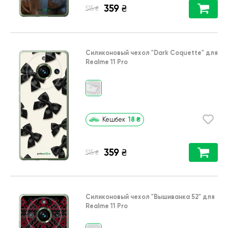
359
₴
₴
515
Силиконовый чехол
"Dark Coquette"
для
Realme 11 Pro
18
₴
Кешбек
359
₴
₴
515
Силиконовый чехол
"Вышиванка 52"
для
Realme 11 Pro