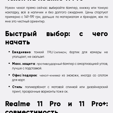
Нужен чехол прямо сейчас выбирайте бампер, книжку или тонкую
накладку, всё в наличии и без долгого ожидания. Цены стартуют
примерно с 149-199 грн, дальше по материалам и брендам, как по
мне это честный ориентир.
Быстрый выбор: с чего
начать
Ежедневно
: тонкий
TPU/силикон
, бортик для камеры не
утолщает, не скользит.
Макс. защита
:
противоударный
бампер с амортизацией углов,
лучше с подставкой.
Офис/подарок
:
чехол-книжка
из экокожи, иногда со слотом
для карт.
Стиль
: поликарбонат с матовой спинкой или дизайнерский
принт, прозрачные варианты тоже ок.
Realme 11 Pro и 11 Pro+:
совместимость