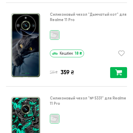
Силиконовый чехол
"Дымчатый кот"
для
Realme 11 Pro
18
₴
Кешбек
359
₴
₴
515
Силиконовый чехол
"№ 5331"
для
Realme
11 Pro