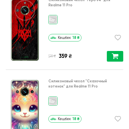
Realme 11 Pro
18
₴
Кешбек
359
₴
₴
515
Силиконовый чехол
"Сказочный
котенок"
для
Realme 11 Pro
18
₴
Кешбек