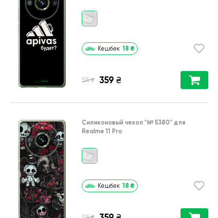
18
₴
Кешбек
359
₴
₴
515
Силиконовый чехол
"№ 5380"
для
Realme 11 Pro
18
₴
Кешбек
359
₴
₴
515