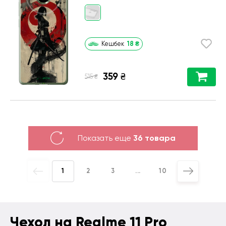
18
₴
Кешбек
359
₴
₴
515
Показать еще
36 товара
1
2
3
...
10
Чехол на Realme 11 Pro