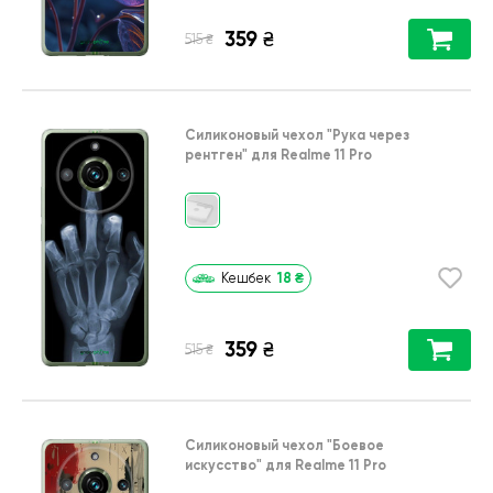
359
₴
₴
515
Силиконовый чехол
"Рука через
рентген"
для
Realme 11 Pro
18
₴
Кешбек
359
₴
₴
515
Силиконовый чехол
"Боевое
искусство"
для
Realme 11 Pro