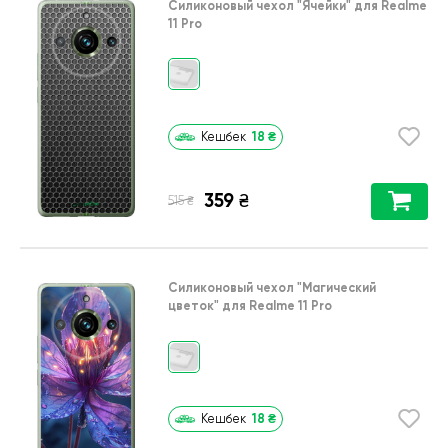
Силиконовый чехол
"Ячейки"
для
Realme
11 Pro
18
₴
Кешбек
359
₴
₴
515
Силиконовый чехол
"Магический
цветок"
для
Realme 11 Pro
18
₴
Кешбек