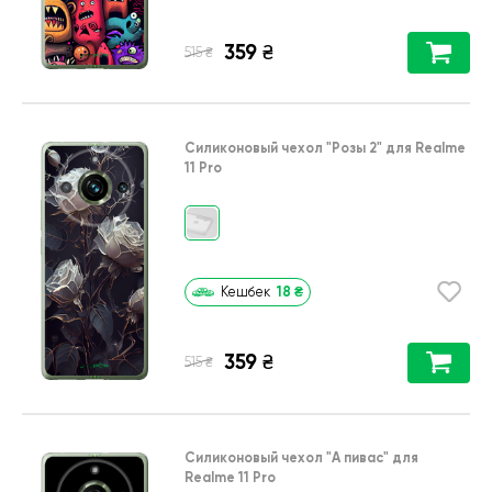
359
₴
₴
515
Силиконовый чехол
"Розы 2"
для
Realme
11 Pro
18
₴
Кешбек
359
₴
₴
515
Силиконовый чехол
"А пивас"
для
Realme 11 Pro