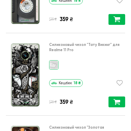
18
₴
Кешбек
359
₴
₴
515
Силиконовый чехол
"Тату Викинг"
для
Realme 11 Pro
18
₴
Кешбек
359
₴
₴
515
Силиконовый чехол
"Золотая