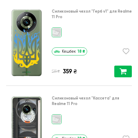
Силиконовый чехол
"Герб v1"
для
Realme
11 Pro
18
₴
Кешбек
359
₴
₴
515
Силиконовый чехол
"Кассета"
для
Realme 11 Pro