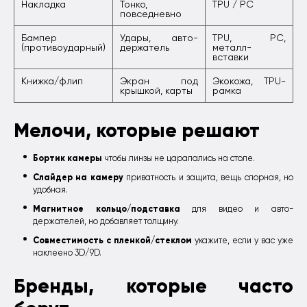
Накладка
Тонко,
TPU / PC
повседневно
Бампер
Удары, авто-
TPU, PC,
(противоударный)
держатель
металл-
вставки
Книжка/флип
Экран под
Экокожа, TPU-
крышкой, карты
рамка
Мелочи, которые решают
Бортик камеры
чтобы линзы не царапались на столе.
Слайдер на камеру
приватность и защита, вещь спорная, но
удобная.
Магнитное кольцо/подставка
для видео и авто-
держателей, но добавляет толщину.
Совместимость с пленкой/стеклом
укажите, если у вас уже
наклеено 3D/9D.
Бренды, которые часто