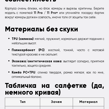
Корпуса очень близки, но блок камеры и вырезы критичны. Берите
11 Pro / 11 Pro+
модель с пометкой
или уточняйте посадку: бортик
вокруг камеры должен совпасть, иначе толк от защиты так себе.
Материалы без скуки
TPU (силикон)
: мягкий, пружинит, нормально держит падения с
небольших высот.
Поликарбонат (PC)
: жесткий, тонкий, часто с матовой
текстурой красиво и не скользит.
Экокожа/синтетическая кожа
: выглядит солидно, приятная
тактильно, защита средняя.
Комбо PC+TPU
: спинка твердая, рамка мягкая; как по мне,
оптимальный баланс.
Табличка на салфетке (да,
немного кривая)
Тип
Зачем
Материал