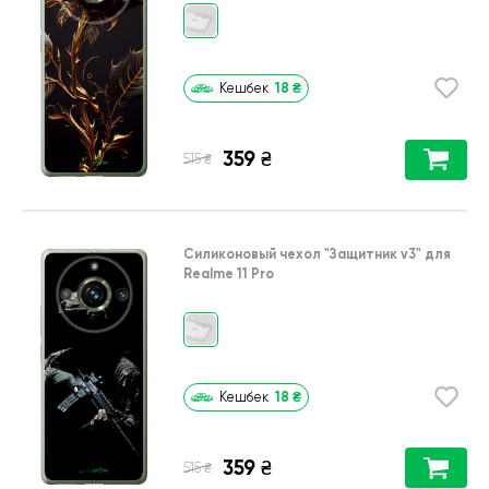
18
₴
Кешбек
359
₴
₴
515
Силиконовый чехол
"Защитник v3"
для
Realme 11 Pro
18
₴
Кешбек
359
₴
₴
515