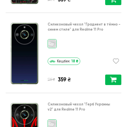
Силиконовый чехол
"Градиент в тёмно -
синем стиле"
для
Realme 11 Pro
18
₴
Кешбек
359
₴
₴
515
Силиконовый чехол
"Герб Украины
v2"
для
Realme 11 Pro