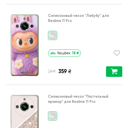
Силиконовый чехол
"Лабубу"
для
Realme 11 Pro
18
₴
Кешбек
359
₴
₴
515
Силиконовый чехол
"Пастельный
мрамор"
для
Realme 11 Pro