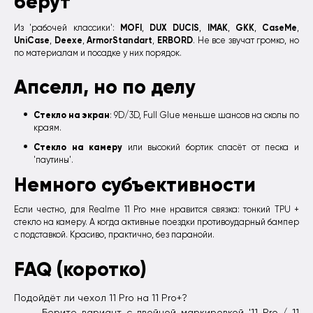
берут
MOFI
DUX DUCIS
IMAK
GKK
CaseMe
Из 'рабочей классики':
,
,
,
,
,
UniCase
Deexe
ArmorStandart
ERBORD
,
,
,
. Не все звучат громко, но
по материалам и посадке у них порядок.
Апселл, но по делу
Стекло на экран
: 9D/3D, Full Glue меньше шансов на сколы по
краям.
Стекло на камеру
или высокий бортик спасёт от песка и
'паутины'.
Немного субъективности
Если честно, для Realme 11 Pro мне нравится связка: тонкий TPU +
стекло на камеру. А когда активные поездки противоударный бампер
с подставкой. Красиво, практично, без паранойи.
FAQ (коротко)
Подойдёт ли чехол 11 Pro на 11 Pro+?
Берите вариант с двойной маркировкой '11 Pro / 11