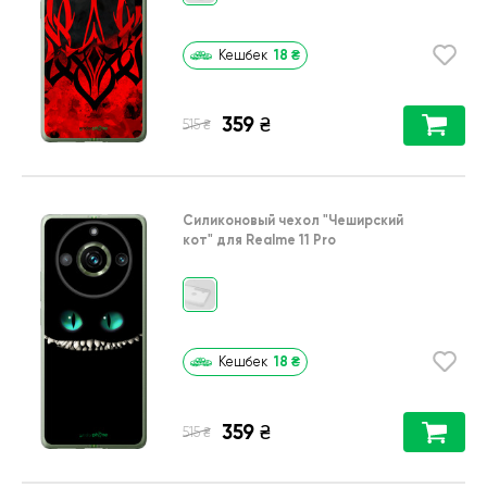
18
₴
Кешбек
359
₴
₴
515
Силиконовый чехол
"Чеширский
кот"
для
Realme 11 Pro
18
₴
Кешбек
359
₴
₴
515