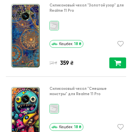
Силиконовый чехол
"Золотой узор"
для
Realme 11 Pro
18
₴
Кешбек
359
₴
₴
515
Силиконовый чехол
"Cмешные
монстры"
для
Realme 11 Pro
18
₴
Кешбек