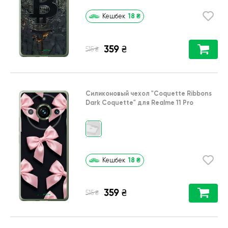
18
₴
Кешбек
359
₴
₴
515
Силиконовый чехол
"Coquette Ribbons
Dark Coquette"
для
Realme 11 Pro
18
₴
Кешбек
359
₴
₴
515