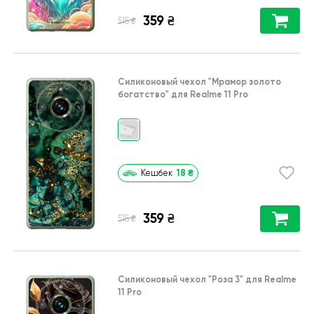
359
₴
₴
515
Силиконовый чехол
"Мрамор золото
богатство"
для
Realme 11 Pro
18
₴
Кешбек
359
₴
₴
515
Силиконовый чехол
"Роза 3"
для
Realme
11 Pro