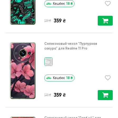
18
₴
Кешбек
359
₴
₴
515
Силиконовый чехол
"Пурпурная
сакура"
для
Realme 11 Pro
18
₴
Кешбек
359
₴
₴
515
Силиконовый чехол
"Герб v4"
для