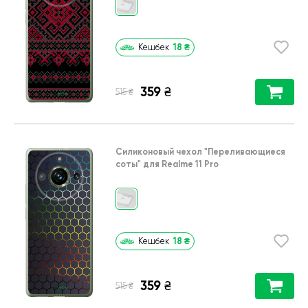
18
₴
Кешбек
359
₴
₴
515
Силиконовый чехол
"Переливающиеся
соты"
для
Realme 11 Pro
18
₴
Кешбек
359
₴
₴
515