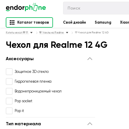
Каталог товаров
Свой дизайн
Samsung
Xiao
Купить чехол 💙💛
💙 Чехлы на Realme
💛 Чехол для Realme 12 4G
Чехол для Realme 12 4G
Аксессуары
Защитное 3D стекло
Гидрогелевая пленка
Водонепроницаемый чехол
Pop socket
Pop it
Тип материала