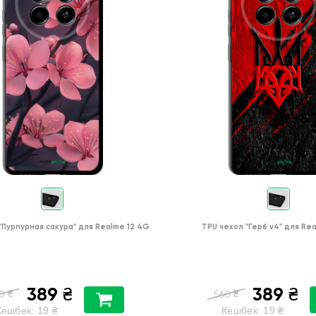
"Пурпурная сакура"
для
Realme 12 4G
TPU чехол
"Герб v4"
для
Rea
389
389
₴
₴
₴
₴
0
560
Кешбек:
19
₴
Кешбек:
19
₴