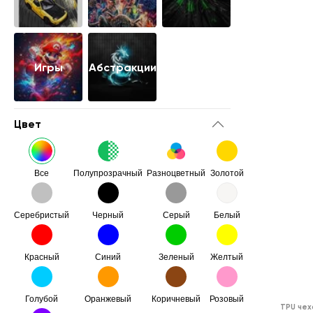
Игры
Абстракции
Цвет
Все
Полупрозрачный
Разноцветный
Золотой
Серебристый
Черный
Серый
Белый
Красный
Синий
Зеленый
Желтый
Голубой
Оранжевый
Коричневый
Розовый
TPU чех