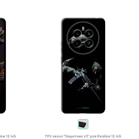
lme 12 4G
TPU чехол
"Защитник v3"
для
Realme 12 4G