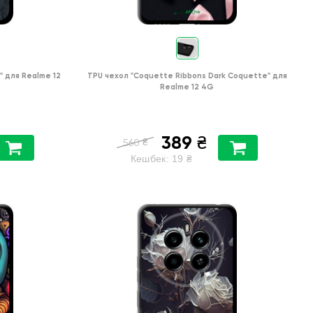
"
для
Realme 12
TPU чехол
"Coquette Ribbons Dark Coquette"
для
Realme 12 4G
389
₴
₴
560
Кешбек:
19
₴