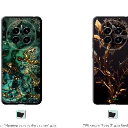
ол
"Мрамор золото богатство"
для
TPU чехол
"Роза 3"
для
Rea