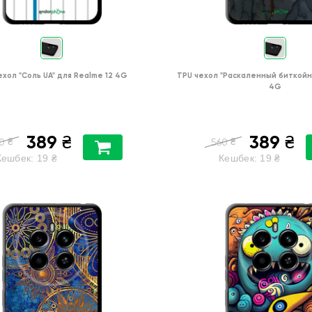
ехол
"Соль UA"
для
Realme 12 4G
TPU чехол
"Раскаленный биткойн
4G
389
389
₴
₴
₴
₴
0
560
Кешбек:
19
₴
Кешбек:
19
₴