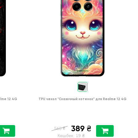
lme 12 4G
TPU чехол
"Сказочный котенок"
для
Realme 12 4G
389
₴
₴
560
Кешбек:
19
₴