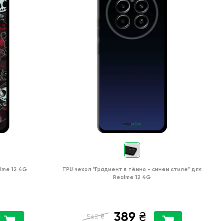
lme 12 4G
TPU чехол
"Градиент в тёмно - синем стиле"
для
Realme 12 4G
389
₴
₴
560