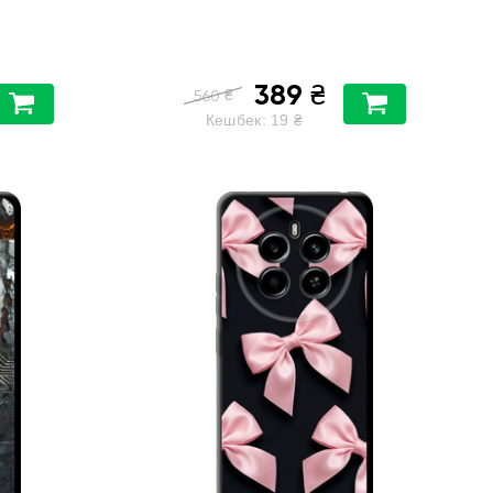
389
₴
₴
560
Кешбек:
19
₴