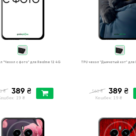
ол
"Чехол с фото"
для
Realme 12 4G
TPU чехол
"Дымчатый кот"
для
389
389
₴
₴
₴
₴
0
560
Кешбек:
19
₴
Кешбек:
19
₴