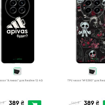
ехол
"А пивас"
для
Realme 12 4G
TPU чехол
"№ 5380"
для
Rea
389
389
₴
₴
₴
₴
0
560