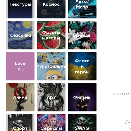
Авто/
Текстуры
Космос
Мото
Фрукты
Классика
Бренды
и ягоды
Флаги
Love
Мультфильмы
и
is...
гербы
TPU чехол
Аниме
Арт
Фильмы
56
Cпорт
Сериалы
SWAG