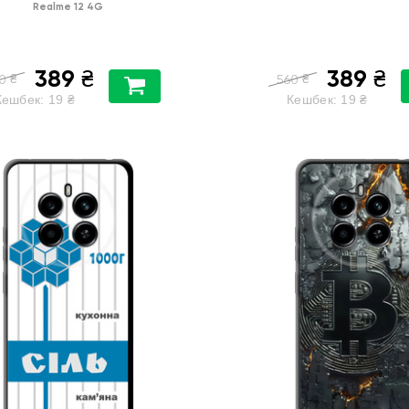
Realme 12 4G
389
389
₴
₴
₴
₴
0
560
Кешбек:
19
₴
Кешбек:
19
₴