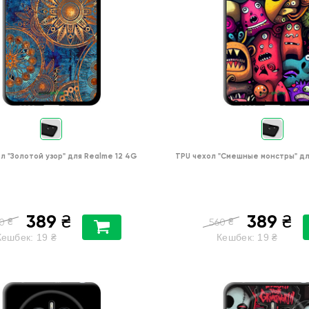
ол
"Золотой узор"
для
Realme 12 4G
TPU чехол
"Cмешные монстры"
д
389
389
₴
₴
₴
₴
0
560
Кешбек:
19
₴
Кешбек:
19
₴