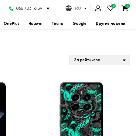
066 703 16 59
RU
OnePlus
Huawei
Tecno
Google
Другие модели
За рейтингом