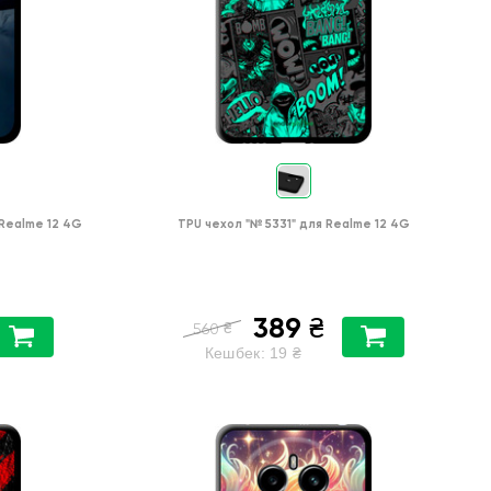
Realme 12 4G
TPU чехол
"№ 5331"
для
Realme 12 4G
389
₴
₴
560
Кешбек:
19
₴