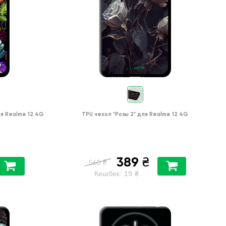
ля
Realme 12 4G
TPU чехол
"Розы 2"
для
Realme 12 4G
389
₴
₴
560
Кешбек:
19
₴