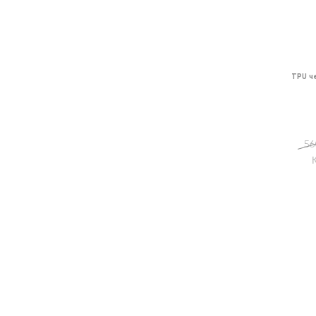
TPU ч
56