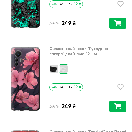
12
₴
Кешбек
249
₴
₴
360
Силиконовый чехол
"Пурпурная
сакура"
для
Xiaomi 12 Lite
12
₴
Кешбек
249
₴
₴
360
Силиконовый чехол
"Герб v4"
для
Xiaomi