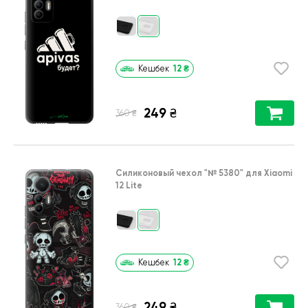
12
₴
Кешбек
249
₴
₴
360
Силиконовый чехол
"№ 5380"
для
Xiaomi
12 Lite
12
₴
Кешбек
249
₴
₴
360