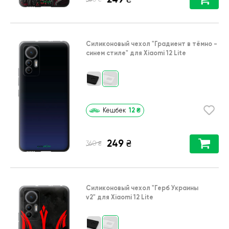
Силиконовый чехол
"Градиент в тёмно -
синем стиле"
для
Xiaomi 12 Lite
12
₴
Кешбек
249
₴
₴
360
Силиконовый чехол
"Герб Украины
v2"
для
Xiaomi 12 Lite