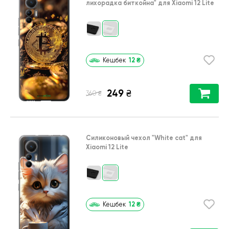
лихорадка биткойна"
для
Xiaomi 12 Lite
12
₴
Кешбек
249
₴
₴
360
Силиконовый чехол
"White cat"
для
Xiaomi 12 Lite
12
₴
Кешбек