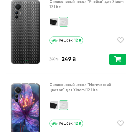
Силиконовый чехол
"Ячейки"
для
Xiaomi
12 Lite
12
₴
Кешбек
249
₴
₴
360
Силиконовый чехол
"Магический
цветок"
для
Xiaomi 12 Lite
12
₴
Кешбек