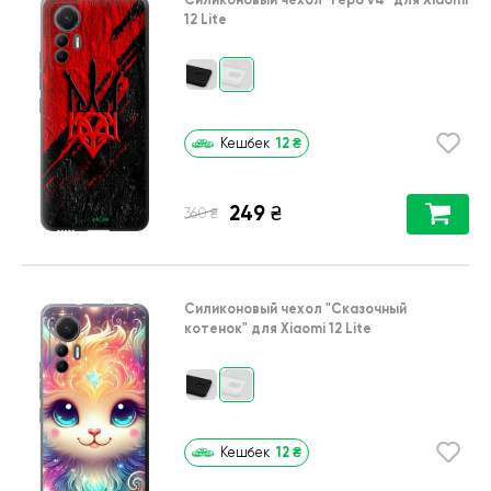
12 Lite
12
₴
Кешбек
249
₴
₴
360
Силиконовый чехол
"Сказочный
котенок"
для
Xiaomi 12 Lite
12
₴
Кешбек