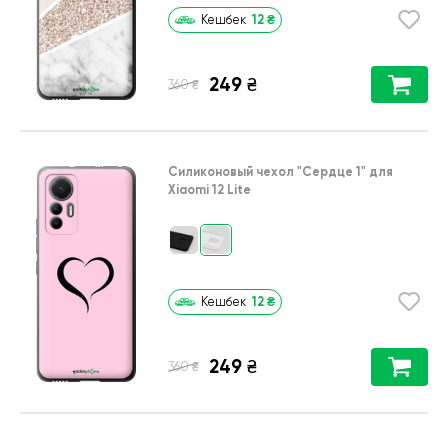
12
₴
Кешбек
249
₴
₴
360
Силиконовый чехол
"Сердце 1"
для
Xiaomi 12 Lite
12
₴
Кешбек
249
₴
₴
360