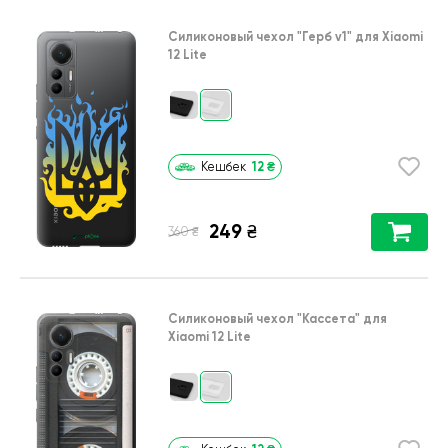
Силиконовый чехол
"Герб v1"
для
Xiaomi
12 Lite
12
₴
Кешбек
249
₴
₴
360
Силиконовый чехол
"Кассета"
для
Xiaomi 12 Lite