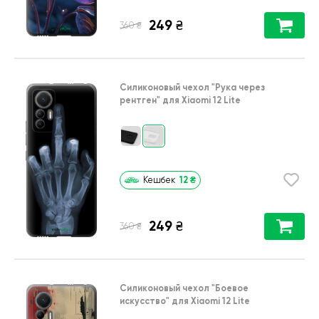
249
₴
₴
360
Силиконовый чехол
"Рука через
рентген"
для
Xiaomi 12 Lite
12
₴
Кешбек
249
₴
₴
360
Силиконовый чехол
"Боевое
искусство"
для
Xiaomi 12 Lite