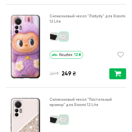
Силиконовый чехол
"Лабубу"
для
Xiaomi
12 Lite
12
₴
Кешбек
249
₴
₴
360
Силиконовый чехол
"Пастельный
мрамор"
для
Xiaomi 12 Lite