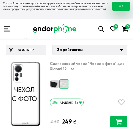
Этот сайт использует куки-файлы и другие технологии, чтобы помочь вам в навигации, а
OK
также предоставить лучший пользовательский опыт, анализировать использование
наших продуктов и услуг, повысить качество рекламных и маркетинговых активностей.
Купить чехол 💙💛
💙 Чехлы на Xiaomi
💛 Чехол для Xiaomi 1
Чехол для Xiaomi 12 Lite
За рейтингом
ФИЛЬТР
Силиконовый чехол
"Чехол с фото"
для
Xiaomi 12 Lite
12
₴
Кешбек
249
₴
₴
360