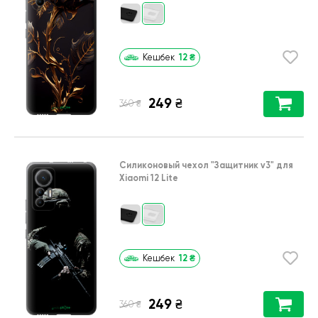
12
₴
Кешбек
249
₴
₴
360
Силиконовый чехол
"Защитник v3"
для
Xiaomi 12 Lite
12
₴
Кешбек
249
₴
₴
360