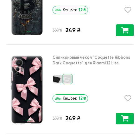
12
₴
Кешбек
249
₴
₴
360
Силиконовый чехол
"Coquette Ribbons
Dark Coquette"
для
Xiaomi 12 Lite
12
₴
Кешбек
249
₴
₴
360