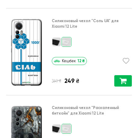
Силиконовый чехол
"Соль UA"
для
Xiaomi 12 Lite
12
₴
Кешбек
249
₴
₴
360
Силиконовый чехол
"Раскаленный
биткойн"
для
Xiaomi 12 Lite