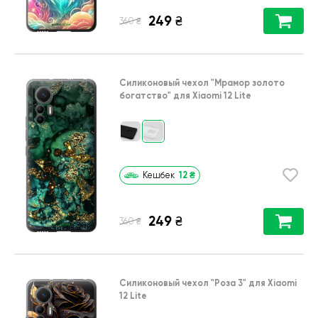
249
₴
₴
360
Силиконовый чехол
"Мрамор золото
богатство"
для
Xiaomi 12 Lite
12
₴
Кешбек
249
₴
₴
360
Силиконовый чехол
"Роза 3"
для
Xiaomi
12 Lite