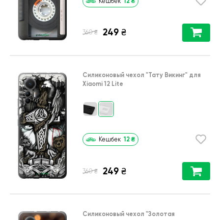
12
₴
Кешбек
249
₴
₴
360
Силиконовый чехол
"Тату Викинг"
для
Xiaomi 12 Lite
12
₴
Кешбек
249
₴
₴
360
Силиконовый чехол
"Золотая