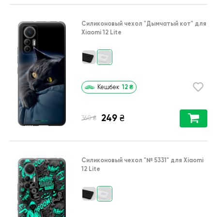
Силиконовый чехол
"Дымчатый кот"
для
Xiaomi 12 Lite
12
₴
Кешбек
249
₴
₴
360
Силиконовый чехол
"№ 5331"
для
Xiaomi
12 Lite