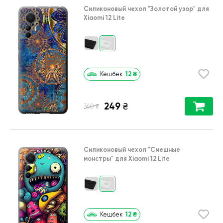
Силиконовый чехол
"Золотой узор"
для
Xiaomi 12 Lite
12
₴
Кешбек
249
₴
₴
360
Силиконовый чехол
"Cмешные
монстры"
для
Xiaomi 12 Lite
12
₴
Кешбек