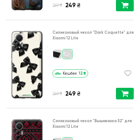
249
₴
₴
360
Силиконовый чехол
"Dark Coquette"
для
Xiaomi 12 Lite
12
₴
Кешбек
249
₴
₴
360
Силиконовый чехол
"Вышиванка 52"
для
Xiaomi 12 Lite