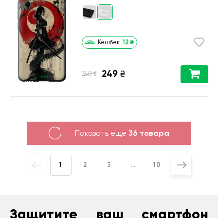
12
₴
Кешбек
249
₴
₴
360
Показать еще
36 товара
1
2
3
...
10
Защитите ваш смартфон