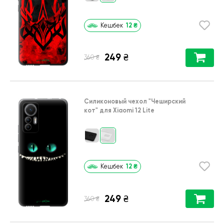
12
₴
Кешбек
249
₴
₴
360
Силиконовый чехол
"Чеширский
кот"
для
Xiaomi 12 Lite
12
₴
Кешбек
249
₴
₴
360