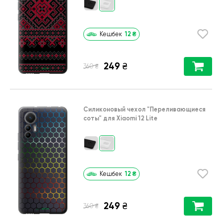
12
₴
Кешбек
249
₴
₴
360
Силиконовый чехол
"Переливающиеся
соты"
для
Xiaomi 12 Lite
12
₴
Кешбек
249
₴
₴
360