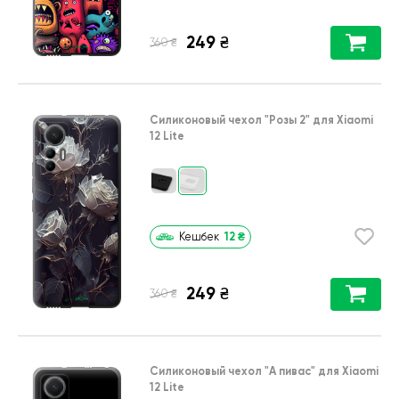
249
₴
₴
360
Силиконовый чехол
"Розы 2"
для
Xiaomi
12 Lite
12
₴
Кешбек
249
₴
₴
360
Силиконовый чехол
"А пивас"
для
Xiaomi
12 Lite