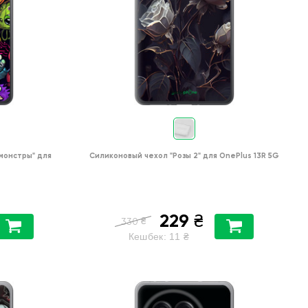
монстры"
для
Силиконовый чехол
"Розы 2"
для
OnePlus 13R 5G
229
₴
₴
330
Кешбек:
11
₴