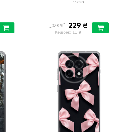
13R 5G
229
₴
₴
330
Кешбек:
11
₴