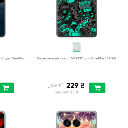
от"
для
OnePlus
Силиконовый чехол
"№ 5331"
для
OnePlus 13R 5G
229
₴
₴
330
Кешбек:
11
₴