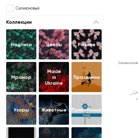
Силиконовый
Коллекции
Надписи
Цветы
Разное
Силиконов
Made
Мрамор
in
Праздники
Ukraine
33
Узоры
Животные
Прикольные