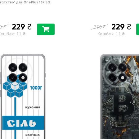
гатство"
для
OnePlus 13R 5G
229
229
₴
₴
₴
₴
0
330
Кешбек:
11
₴
Кешбек:
11
₴