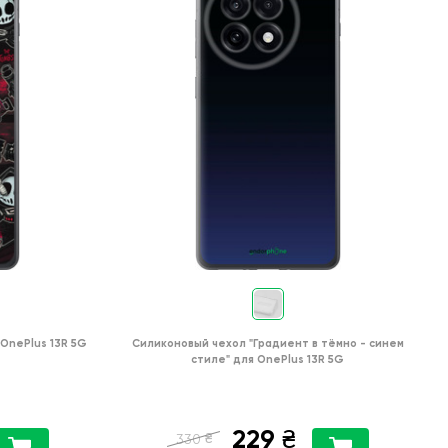
OnePlus 13R 5G
Силиконовый чехол
"Градиент в тёмно - синем
стиле"
для
OnePlus 13R 5G
229
₴
₴
330