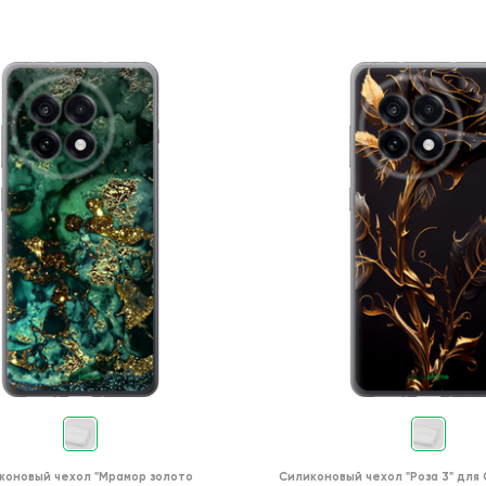
коновый чехол
"Мрамор золото
Силиконовый чехол
"Роза 3"
для