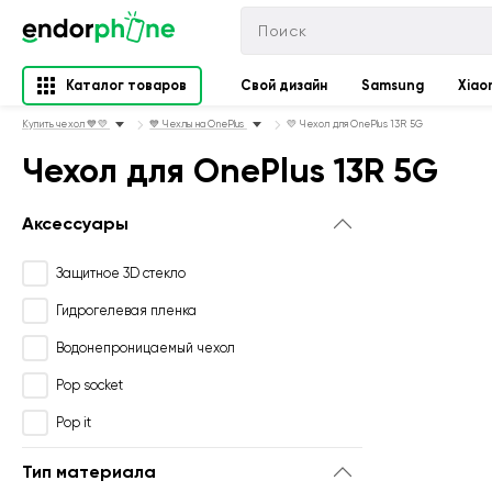
Каталог товаров
Свой дизайн
Samsung
Xiao
Купить чехол 💙💛
💙 Чехлы на OnePlus
💛 Чехол для OnePlus 13R 5G
Чехол для OnePlus 13R 5G
Аксессуары
Защитное 3D стекло
Гидрогелевая пленка
Водонепроницаемый чехол
Pop socket
Pop it
Тип материала