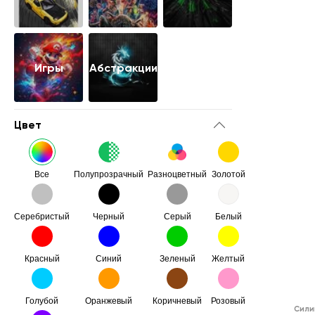
Игры
Абстракции
Цвет
Все
Полупрозрачный
Разноцветный
Золотой
Серебристый
Черный
Серый
Белый
Красный
Синий
Зеленый
Желтый
Голубой
Оранжевый
Коричневый
Розовый
Сили