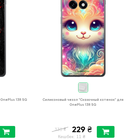
OnePlus 13R 5G
Силиконовый чехол
"Сказочный котенок"
для
OnePlus 13R 5G
229
₴
₴
330
Кешбек:
11
₴