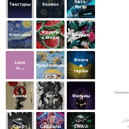
Авто/
Текстуры
Космос
Мото
Фрукты
Классика
Бренды
и ягоды
Флаги
Love
Мультфильмы
и
is...
гербы
Силикон
Аниме
Арт
Фильмы
33
Cпорт
Сериалы
SWAG