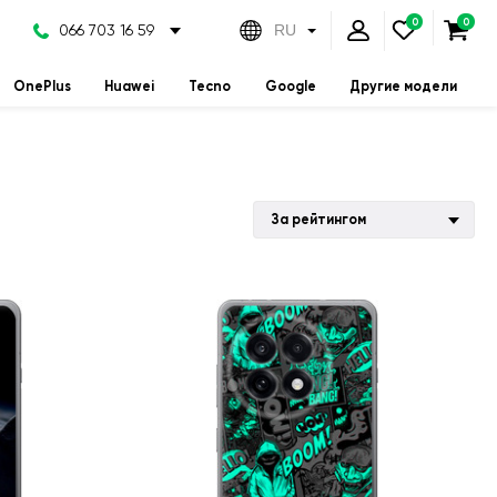
066 703 16 59
RU
OnePlus
Huawei
Tecno
Google
Другие модели
За рейтингом