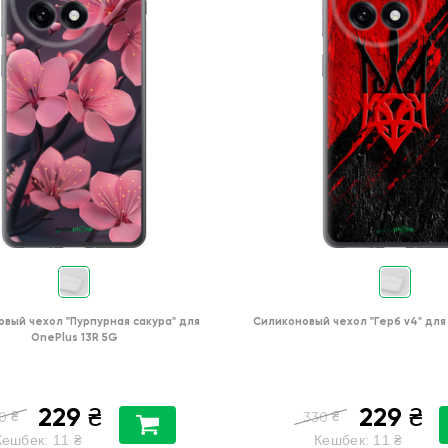
овый чехол
"Пурпурная сакура"
для
Силиконовый чехол
"Герб v4"
для
OnePlus 13R 5G
229
229
₴
₴
₴
₴
0
330
Кешбек:
11
₴
Кешбек:
11
₴