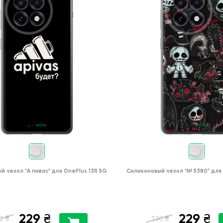
ый чехол
"А пивас"
для
OnePlus 13R 5G
Силиконовый чехол
"№ 5380"
для
229
229
₴
₴
₴
₴
0
330