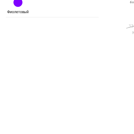
бо
Фиолетовый
33