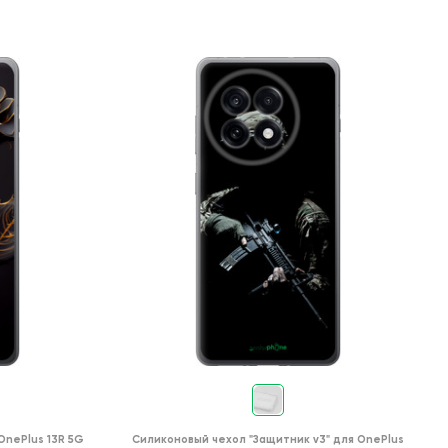
OnePlus 13R 5G
Силиконовый чехол
"Защитник v3"
для
OnePlus