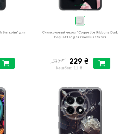
й биткойн"
для
Силиконовый чехол
"Coquette Ribbons Dark
Coquette"
для
OnePlus 13R 5G
229
₴
₴
330
Кешбек:
11
₴