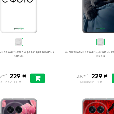
ый чехол
"Чехол с фото"
для
OnePlus
Силиконовый чехол
"Дымчатый к
13R 5G
13R 5G
229
229
₴
₴
₴
₴
0
330
Кешбек:
11
₴
Кешбек:
11
₴