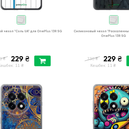
й чехол
"Соль UA"
для
OnePlus 13R 5G
Силиконовый чехол
"Раскаленны
OnePlus 13R 5G
229
229
₴
₴
₴
₴
0
330
Кешбек:
11
₴
Кешбек:
11
₴