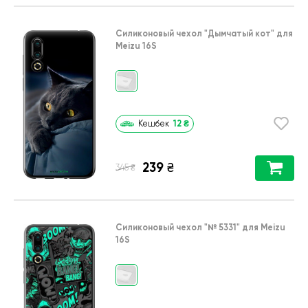
Силиконовый чехол
"Дымчатый кот"
для
Meizu 16S
12
₴
Кешбек
239
₴
₴
345
Силиконовый чехол
"№ 5331"
для
Meizu
16S