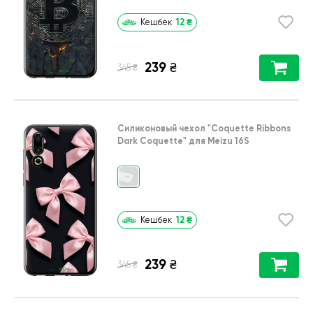
12
₴
Кешбек
239
₴
₴
345
Силиконовый чехол
"Coquette Ribbons
Dark Coquette"
для
Meizu 16S
12
₴
Кешбек
239
₴
₴
345