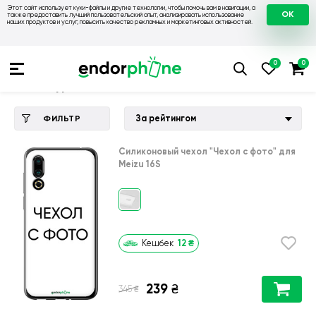
Этот сайт использует куки-файлы и другие технологии, чтобы помочь вам в навигации, а
OK
также предоставить лучший пользовательский опыт, анализировать использование
наших продуктов и услуг, повысить качество рекламных и маркетинговых активностей.
Купить чехол 💙💛
💙 Чехлы на Meizu
💛 Чехол для Meizu 16
Чехол для Meizu 16S
За рейтингом
ФИЛЬТР
Силиконовый чехол
"Чехол с фото"
для
Meizu 16S
12
₴
Кешбек
239
₴
₴
345