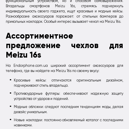
функциональным устройством, но и способом самовыражения.
Владельцы смартфонов Meizu 16s, стремясь подчеркнуть
индивидуальность своего гаджета, ищут красивые и модные кейсы.
Разнообразие аксессуаров поражает: от стильных бамперов до
прикольных накладок. Особый интерес вызывает чехол на Meizu 16s.
Ассортиментное
предложение чехлов для
Meizu 16s
На Endorphone.com.ua широкий ассортимент аксессуаров для
телефона, где вы найдете на Meizu 16s по своему вкусу:
Красивые кейсы: отличаются оригинальным дизайном,
подчеркивают стиль владельца.
Противоударные футляры: обеспечивают надежную защиту
устройства от ударов и падений.
Модные обложки: следуют последним тенденциям моды, делая
девайс уникальным.
Новые накладки: постоянно обновляемый каталог с последними
новинками.