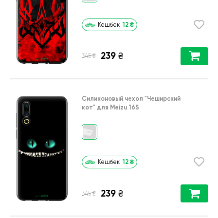
12
₴
Кешбек
239
₴
₴
345
Силиконовый чехол
"Чеширский
кот"
для
Meizu 16S
12
₴
Кешбек
239
₴
₴
345