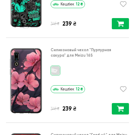
12
₴
Кешбек
239
₴
₴
345
Силиконовый чехол
"Пурпурная
сакура"
для
Meizu 16S
12
₴
Кешбек
239
₴
₴
345
Силиконовый чехол
"Герб v4"
для
Meizu