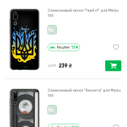
Силиконовый чехол
"Герб v1"
для
Meizu
16S
12
₴
Кешбек
239
₴
₴
345
Силиконовый чехол
"Кассета"
для
Meizu
16S