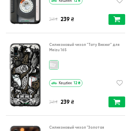
12
₴
Кешбек
239
₴
₴
345
Силиконовый чехол
"Тату Викинг"
для
Meizu 16S
12
₴
Кешбек
239
₴
₴
345
Силиконовый чехол
"Золотая