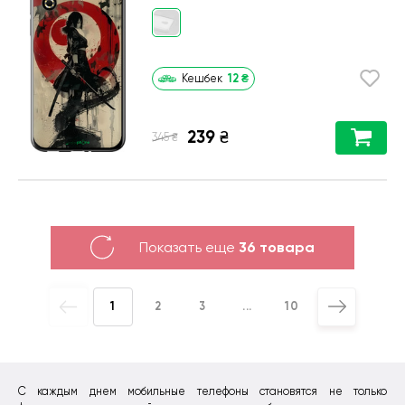
12
₴
Кешбек
239
₴
₴
345
Показать еще
36 товара
1
2
3
...
10
С каждым днем мобильные телефоны становятся не только