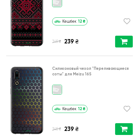
12
₴
Кешбек
239
₴
₴
345
Силиконовый чехол
"Переливающиеся
соты"
для
Meizu 16S
12
₴
Кешбек
239
₴
₴
345