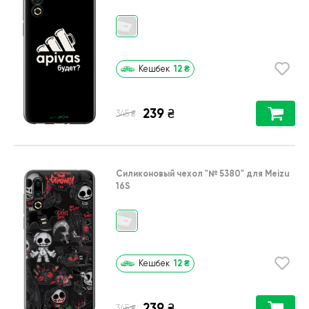
12
₴
Кешбек
239
₴
₴
345
Силиконовый чехол
"№ 5380"
для
Meizu
16S
12
₴
Кешбек
239
₴
₴
345