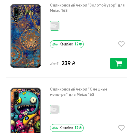
Силиконовый чехол
"Золотой узор"
для
Meizu 16S
12
₴
Кешбек
239
₴
₴
345
Силиконовый чехол
"Cмешные
монстры"
для
Meizu 16S
12
₴
Кешбек