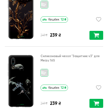
12
₴
Кешбек
239
₴
₴
345
Силиконовый чехол
"Защитник v3"
для
Meizu 16S
12
₴
Кешбек
239
₴
₴
345