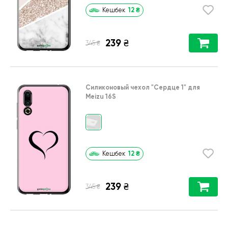
12
₴
Кешбек
239
₴
₴
345
Силиконовый чехол
"Сердце 1"
для
Meizu 16S
12
₴
Кешбек
239
₴
₴
345