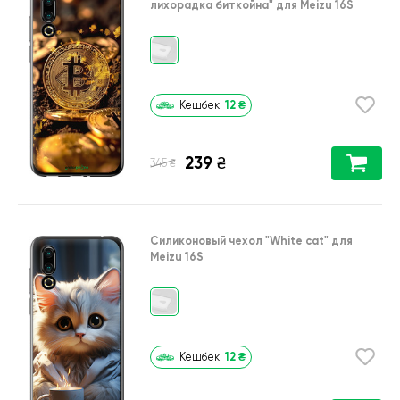
лихорадка биткойна"
для
Meizu 16S
12
₴
Кешбек
239
₴
₴
345
Силиконовый чехол
"White cat"
для
Meizu 16S
12
₴
Кешбек