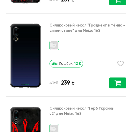
Силиконовый чехол
"Градиент в тёмно -
синем стиле"
для
Meizu 16S
12
₴
Кешбек
239
₴
₴
345
Силиконовый чехол
"Герб Украины
v2"
для
Meizu 16S