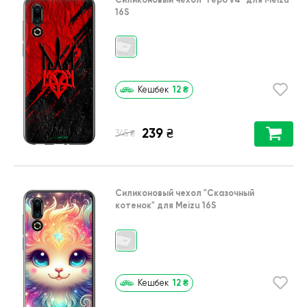
16S
12
₴
Кешбек
239
₴
₴
345
Силиконовый чехол
"Сказочный
котенок"
для
Meizu 16S
12
₴
Кешбек