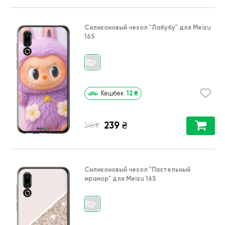
Силиконовый чехол
"Лабубу"
для
Meizu
16S
12
₴
Кешбек
239
₴
₴
345
Силиконовый чехол
"Пастельный
мрамор"
для
Meizu 16S