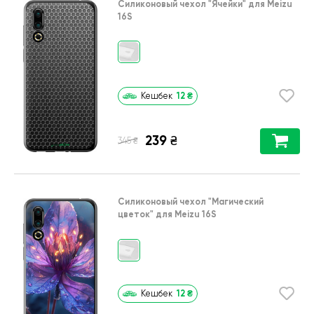
Силиконовый чехол
"Ячейки"
для
Meizu
16S
12
₴
Кешбек
239
₴
₴
345
Силиконовый чехол
"Магический
цветок"
для
Meizu 16S
12
₴
Кешбек