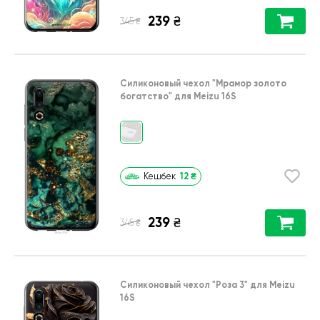
239
₴
₴
345
Силиконовый чехол
"Мрамор золото
богатство"
для
Meizu 16S
12
₴
Кешбек
239
₴
₴
345
Силиконовый чехол
"Роза 3"
для
Meizu
16S