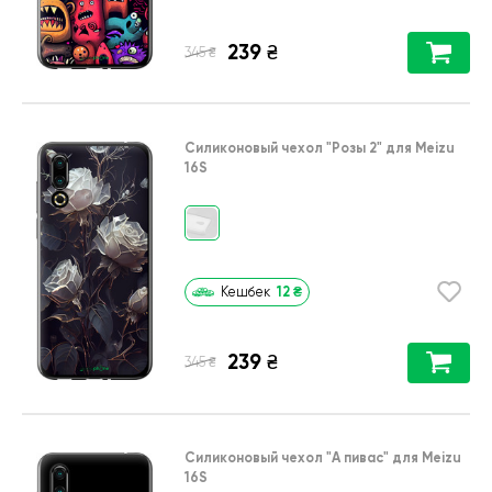
239
₴
₴
345
Силиконовый чехол
"Розы 2"
для
Meizu
16S
12
₴
Кешбек
239
₴
₴
345
Силиконовый чехол
"А пивас"
для
Meizu
16S