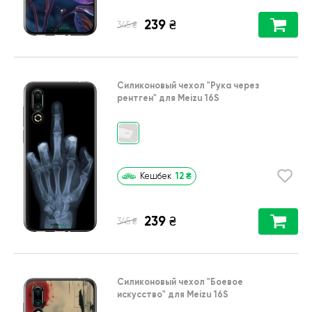
239
₴
₴
345
Силиконовый чехол
"Рука через
рентген"
для
Meizu 16S
12
₴
Кешбек
239
₴
₴
345
Силиконовый чехол
"Боевое
искусство"
для
Meizu 16S