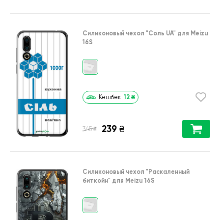
Силиконовый чехол
"Соль UA"
для
Meizu
16S
12
₴
Кешбек
239
₴
₴
345
Силиконовый чехол
"Раскаленный
биткойн"
для
Meizu 16S