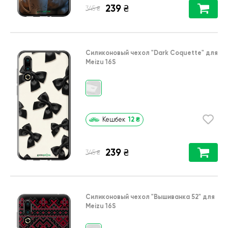
239
₴
₴
345
Силиконовый чехол
"Dark Coquette"
для
Meizu 16S
12
₴
Кешбек
239
₴
₴
345
Силиконовый чехол
"Вышиванка 52"
для
Meizu 16S