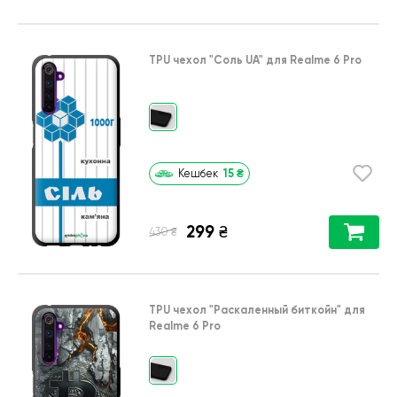
TPU чехол
"Соль UA"
для
Realme 6 Pro
15
₴
Кешбек
299
₴
₴
430
TPU чехол
"Раскаленный биткойн"
для
Realme 6 Pro