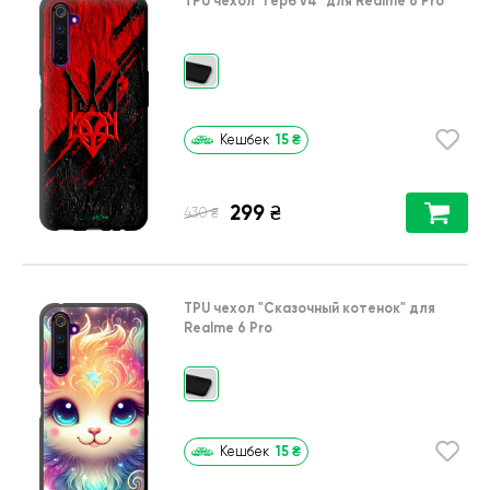
TPU чехол
"Герб v4"
для
Realme 6 Pro
15
₴
Кешбек
299
₴
₴
430
TPU чехол
"Сказочный котенок"
для
Realme 6 Pro
15
₴
Кешбек