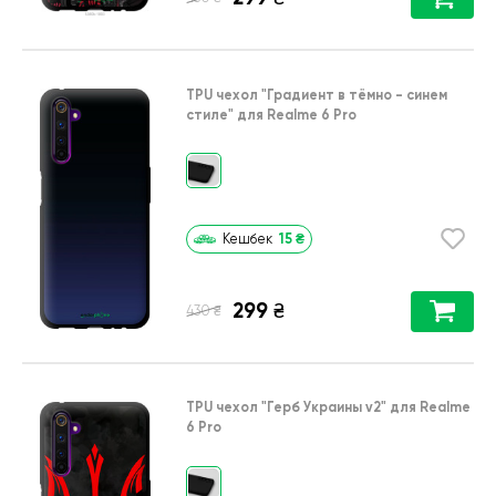
TPU чехол
"Градиент в тёмно - синем
стиле"
для
Realme 6 Pro
15
₴
Кешбек
299
₴
₴
430
TPU чехол
"Герб Украины v2"
для
Realme
6 Pro