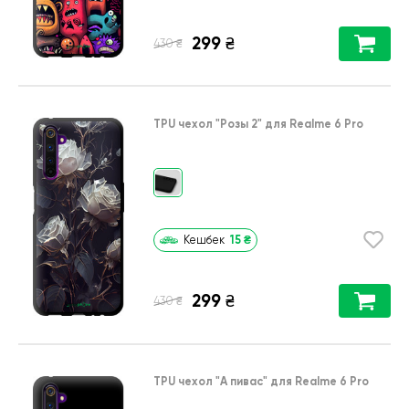
299
₴
₴
430
TPU чехол
"Розы 2"
для
Realme 6 Pro
15
₴
Кешбек
299
₴
₴
430
TPU чехол
"А пивас"
для
Realme 6 Pro