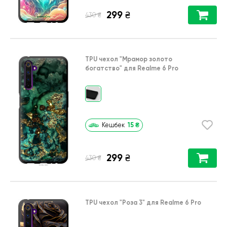
299
₴
₴
430
TPU чехол
"Мрамор золото
богатство"
для
Realme 6 Pro
15
₴
Кешбек
299
₴
₴
430
TPU чехол
"Роза 3"
для
Realme 6 Pro