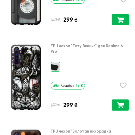
299
₴
₴
430
TPU чехол
"Тату Викинг"
для
Realme 6
Pro
15
₴
Кешбек
299
₴
₴
430
TPU чехол
"Золотая лихорадка