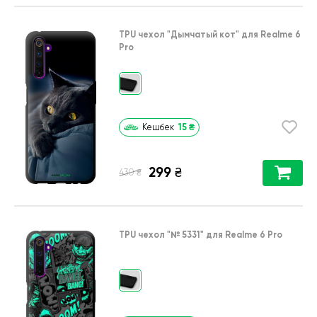
TPU чехол
"Дымчатый кот"
для
Realme 6
Pro
15
₴
Кешбек
299
₴
₴
430
TPU чехол
"№ 5331"
для
Realme 6 Pro