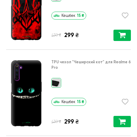
15
₴
Кешбек
299
₴
₴
430
TPU чехол
"Чеширский кот"
для
Realme 6
Pro
15
₴
Кешбек
299
₴
₴
430