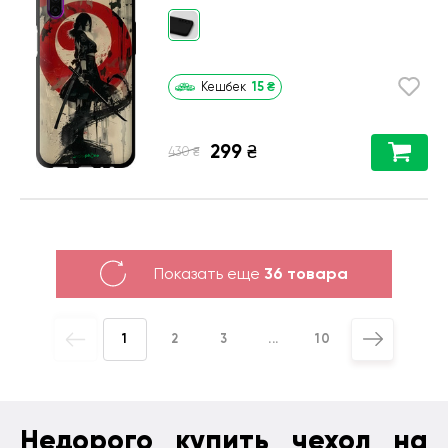
15
₴
Кешбек
299
₴
₴
430
Показать еще
36 товара
1
2
3
...
10
Недорого купить чехол на