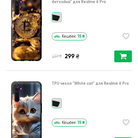
биткойна"
для
Realme 6 Pro
15
₴
Кешбек
299
₴
₴
430
TPU чехол
"White cat"
для
Realme 6 Pro
15
₴
Кешбек