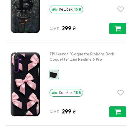
15
₴
Кешбек
299
₴
₴
430
TPU чехол
"Coquette Ribbons Dark
Coquette"
для
Realme 6 Pro
15
₴
Кешбек
299
₴
₴
430