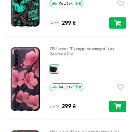
15
₴
Кешбек
299
₴
₴
430
TPU чехол
"Пурпурная сакура"
для
Realme 6 Pro
15
₴
Кешбек
299
₴
₴
430