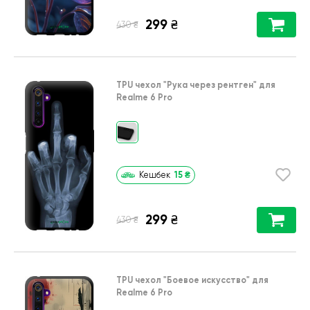
299
₴
₴
430
TPU чехол
"Рука через рентген"
для
Realme 6 Pro
15
₴
Кешбек
299
₴
₴
430
TPU чехол
"Боевое искусство"
для
Realme 6 Pro