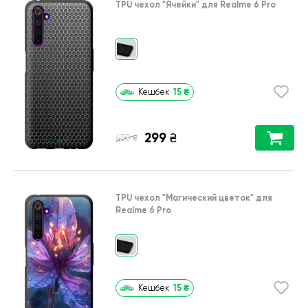
TPU чехол
"Ячейки"
для
Realme 6 Pro
15
₴
Кешбек
299
₴
₴
430
TPU чехол
"Магический цветок"
для
Realme 6 Pro
15
₴
Кешбек