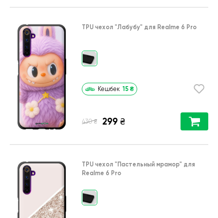
TPU чехол
"Лабубу"
для
Realme 6 Pro
15
₴
Кешбек
299
₴
₴
430
TPU чехол
"Пастельный мрамор"
для
Realme 6 Pro