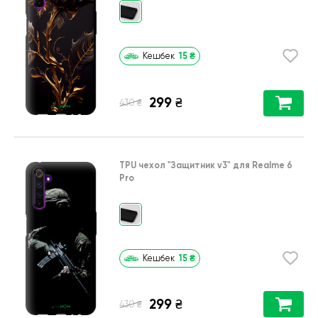
15
₴
Кешбек
299
₴
₴
430
TPU чехол
"Защитник v3"
для
Realme 6
Pro
15
₴
Кешбек
299
₴
₴
430