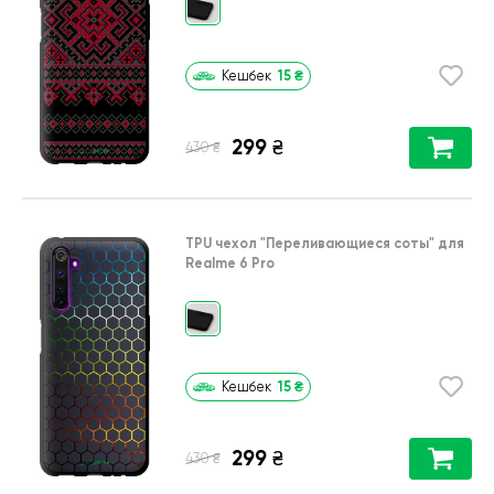
15
₴
Кешбек
299
₴
₴
430
TPU чехол
"Переливающиеся соты"
для
Realme 6 Pro
15
₴
Кешбек
299
₴
₴
430