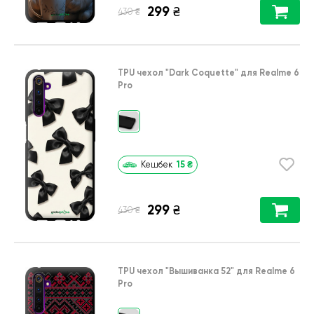
299
₴
₴
430
TPU чехол
"Dark Coquette"
для
Realme 6
Pro
15
₴
Кешбек
299
₴
₴
430
TPU чехол
"Вышиванка 52"
для
Realme 6
Pro