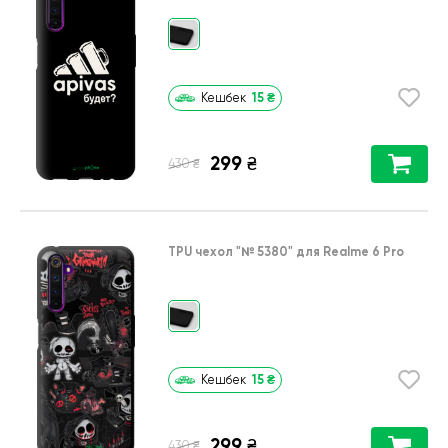
15
₴
Кешбек
299
₴
₴
430
TPU чехол
"№ 5380"
для
Realme 6 Pro
15
₴
Кешбек
299
₴
₴
430