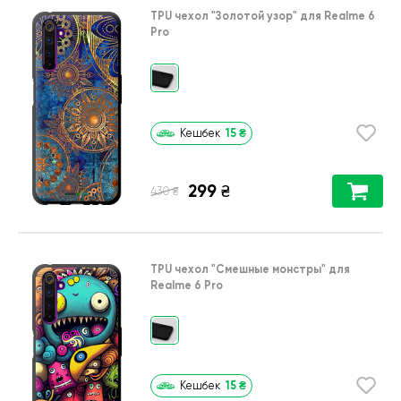
TPU чехол
"Золотой узор"
для
Realme 6
Pro
15
₴
Кешбек
299
₴
₴
430
TPU чехол
"Cмешные монстры"
для
Realme 6 Pro
15
₴
Кешбек