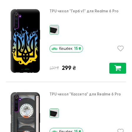
TPU чехол
"Герб v1"
для
Realme 6 Pro
15
₴
Кешбек
299
₴
₴
430
TPU чехол
"Кассета"
для
Realme 6 Pro
15
₴
Кешбек