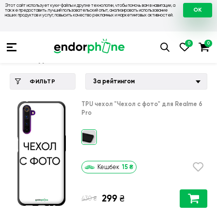
Этот сайт использует куки-файлы и другие технологии, чтобы помочь вам в навигации, а
OK
также предоставить лучший пользовательский опыт, анализировать использование
наших продуктов и услуг, повысить качество рекламных и маркетинговых активностей.
Купить чехол 💙💛
💙 Чехлы на Realme
💛 Чехол для Realme
Чехол для Realme 6 Pro
За рейтингом
ФИЛЬТР
TPU чехол
"Чехол с фото"
для
Realme 6
Pro
15
₴
Кешбек
299
₴
₴
430