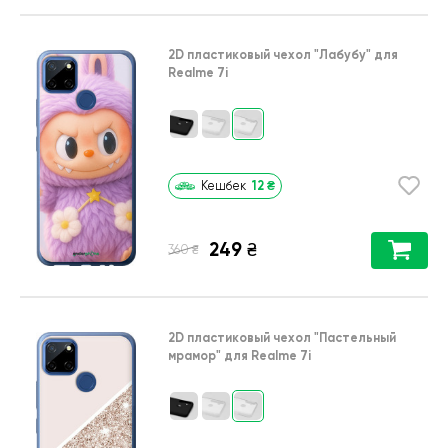
2D пластиковый чехол
"Лабубу"
для
Realme 7i
12
₴
Кешбек
249
₴
₴
360
2D пластиковый чехол
"Пастельный
мрамор"
для
Realme 7i