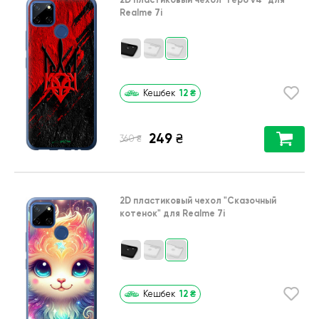
Realme 7i
12
₴
Кешбек
249
₴
₴
360
2D пластиковый чехол
"Сказочный
котенок"
для
Realme 7i
12
₴
Кешбек