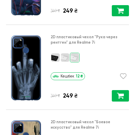
249
₴
₴
360
2D пластиковый чехол
"Рука через
рентген"
для
Realme 7i
12
₴
Кешбек
249
₴
₴
360
2D пластиковый чехол
"Боевое
искусство"
для
Realme 7i