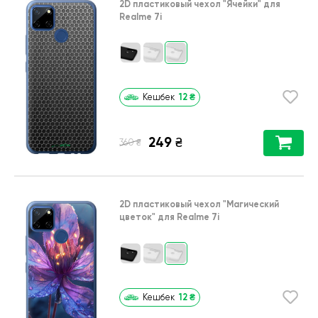
2D пластиковый чехол
"Ячейки"
для
Realme 7i
12
₴
Кешбек
249
₴
₴
360
2D пластиковый чехол
"Магический
цветок"
для
Realme 7i
12
₴
Кешбек