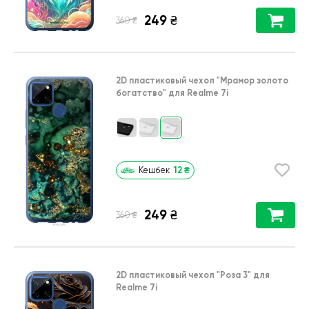
249
₴
₴
360
2D пластиковый чехол
"Мрамор золото
богатство"
для
Realme 7i
12
₴
Кешбек
249
₴
₴
360
2D пластиковый чехол
"Роза 3"
для
Realme 7i