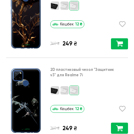
12
₴
Кешбек
249
₴
₴
360
2D пластиковый чехол
"Защитник
v3"
для
Realme 7i
12
₴
Кешбек
249
₴
₴
360