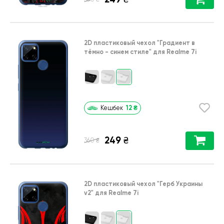
2D пластиковый чехол
"Градиент в
тёмно - синем стиле"
для
Realme 7i
12
₴
Кешбек
249
₴
₴
360
2D пластиковый чехол
"Герб Украины
v2"
для
Realme 7i