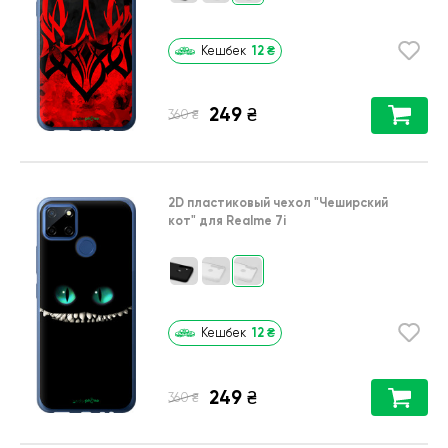
12
₴
Кешбек
249
₴
₴
360
2D пластиковый чехол
"Чеширский
кот"
для
Realme 7i
12
₴
Кешбек
249
₴
₴
360