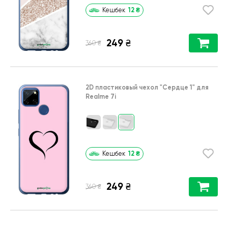
12
₴
Кешбек
249
₴
₴
360
2D пластиковый чехол
"Сердце 1"
для
Realme 7i
12
₴
Кешбек
249
₴
₴
360