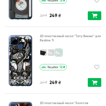
12
₴
Кешбек
249
₴
₴
360
2D пластиковый чехол
"Тату Викинг"
для
Realme 7i
12
₴
Кешбек
249
₴
₴
360
2D пластиковый чехол
"Золотая