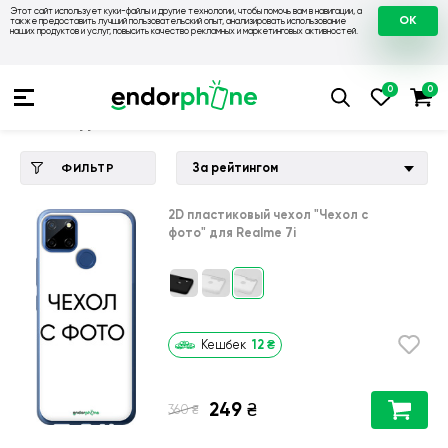
Этот сайт использует куки-файлы и другие технологии, чтобы помочь вам в навигации, а
OK
также предоставить лучший пользовательский опыт, анализировать использование
наших продуктов и услуг, повысить качество рекламных и маркетинговых активностей.
Купить чехол 💙💛
💙 Чехлы на Realme
💛 Чехол для Realme
Чехол для Realme 7i
За рейтингом
ФИЛЬТР
2D пластиковый чехол
"Чехол с
фото"
для
Realme 7i
12
₴
Кешбек
249
₴
₴
360