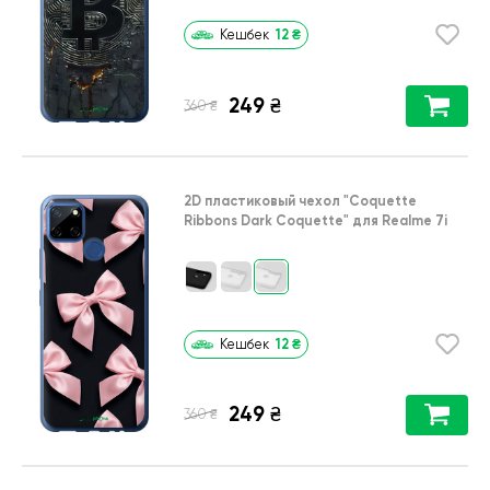
12
₴
Кешбек
249
₴
₴
360
2D пластиковый чехол
"Coquette
Ribbons Dark Coquette"
для
Realme 7i
12
₴
Кешбек
249
₴
₴
360