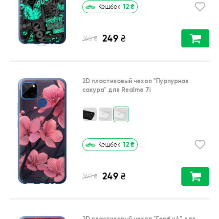
12
₴
Кешбек
249
₴
₴
360
2D пластиковый чехол
"Пурпурная
сакура"
для
Realme 7i
12
₴
Кешбек
249
₴
₴
360
2D пластиковый чехол
"Герб v4"
для