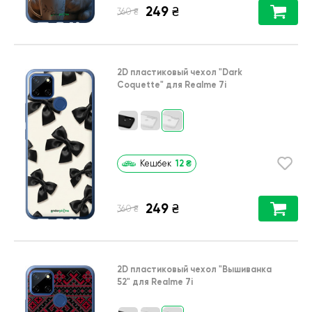
249
₴
₴
360
2D пластиковый чехол
"Dark
Coquette"
для
Realme 7i
12
₴
Кешбек
249
₴
₴
360
2D пластиковый чехол
"Вышиванка
52"
для
Realme 7i