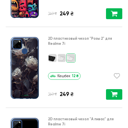
249
₴
₴
360
2D пластиковый чехол
"Розы 2"
для
Realme 7i
12
₴
Кешбек
249
₴
₴
360
2D пластиковый чехол
"А пивас"
для
Realme 7i