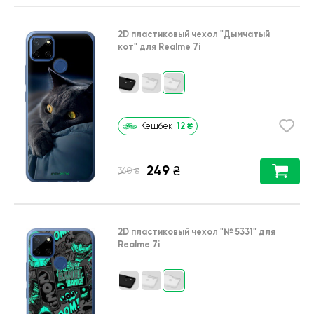
2D пластиковый чехол
"Дымчатый
кот"
для
Realme 7i
12
₴
Кешбек
249
₴
₴
360
2D пластиковый чехол
"№ 5331"
для
Realme 7i