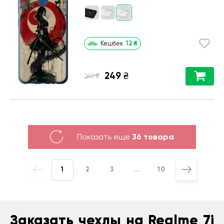
12
₴
Кешбек
249
₴
₴
360
Показать еще
36 товара
1
2
3
...
10
Заказать чехлы на Realme 7i