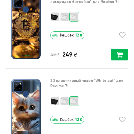
лихорадка биткойна"
для
Realme 7i
12
₴
Кешбек
249
₴
₴
360
2D пластиковый чехол
"White cat"
для
Realme 7i
12
₴
Кешбек