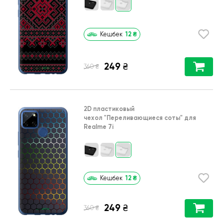
12
₴
Кешбек
249
₴
₴
360
2D пластиковый
чехол
"Переливающиеся соты"
для
Realme 7i
12
₴
Кешбек
249
₴
₴
360