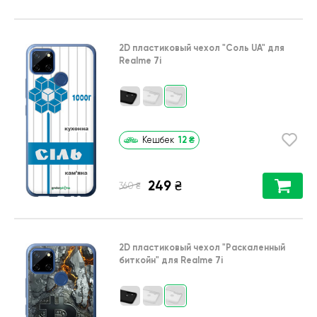
2D пластиковый чехол
"Соль UA"
для
Realme 7i
12
₴
Кешбек
249
₴
₴
360
2D пластиковый чехол
"Раскаленный
биткойн"
для
Realme 7i