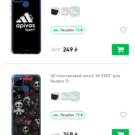
12
₴
Кешбек
249
₴
₴
360
2D пластиковый чехол
"№ 5380"
для
Realme 7i
12
₴
Кешбек
249
₴
₴
360