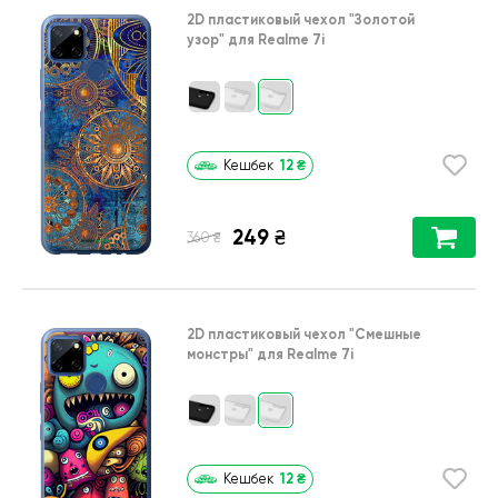
2D пластиковый чехол
"Золотой
узор"
для
Realme 7i
12
₴
Кешбек
249
₴
₴
360
2D пластиковый чехол
"Cмешные
монстры"
для
Realme 7i
12
₴
Кешбек