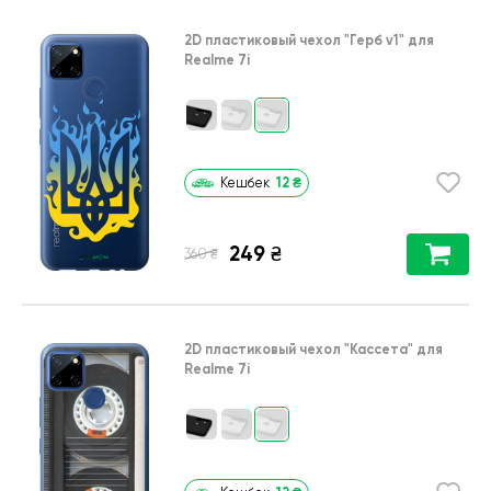
2D пластиковый чехол
"Герб v1"
для
Realme 7i
12
₴
Кешбек
249
₴
₴
360
2D пластиковый чехол
"Кассета"
для
Realme 7i