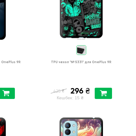
я
OnePlus 9R
TPU чехол
"№ 5331"
для
OnePlus 9R
296
₴
₴
425
Кешбек:
15
₴