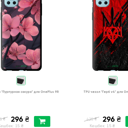
л
"Пурпурная сакура"
для
OnePlus 9R
TPU чехол
"Герб v4"
для
On
296
296
₴
₴
₴
₴
5
425
Кешбек:
15
₴
Кешбек:
15
₴