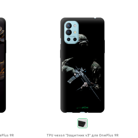
ePlus 9R
TPU чехол
"Защитник v3"
для
OnePlus 9R