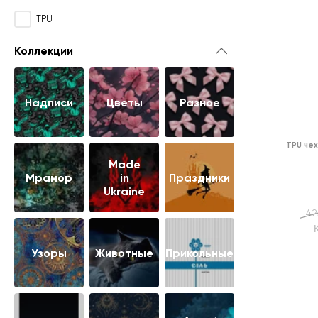
TPU
Коллекции
Надписи
Цветы
Разное
TPU че
Made
Мрамор
in
Праздники
Ukraine
42
Узоры
Животные
Прикольные