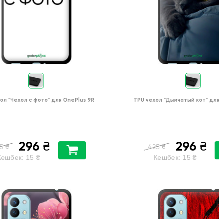
хол
"Чехол с фото"
для
OnePlus 9R
TPU чехол
"Дымчатый кот"
дл
296
296
₴
₴
₴
₴
5
425
Кешбек:
15
₴
Кешбек:
15
₴