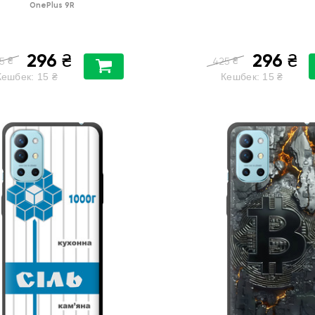
OnePlus 9R
296
296
₴
₴
₴
₴
5
425
Кешбек:
15
₴
Кешбек:
15
₴