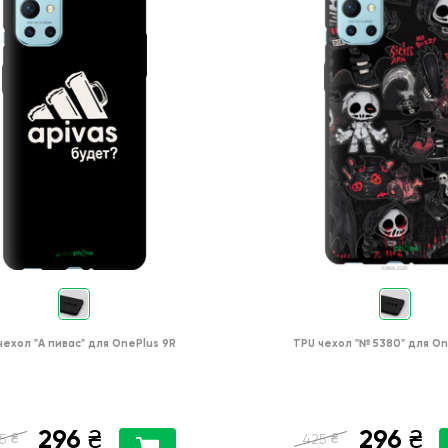
чехол
"А пивас"
для
OnePlus 9R
TPU чехол
"№ 5380"
для
On
296
296
₴
₴
₴
₴
5
425