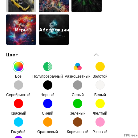
Игры
Абстракции
Цвет
Все
Полупрозрачный
Разноцветный
Золотой
Серебристый
Черный
Серый
Белый
Красный
Синий
Зеленый
Желтый
Голубой
Оранжевый
Коричневый
Розовый
TPU чех