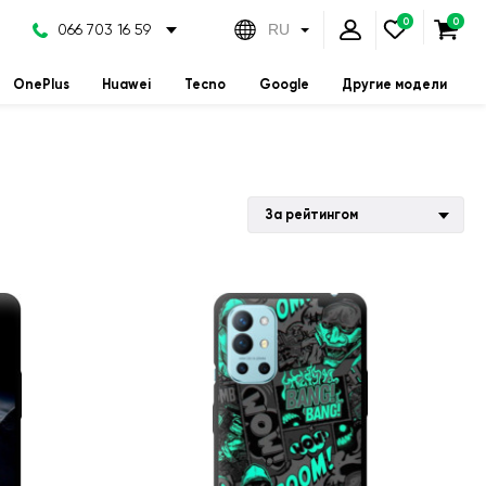
066 703 16 59
RU
OnePlus
Huawei
Tecno
Google
Другие модели
За рейтингом