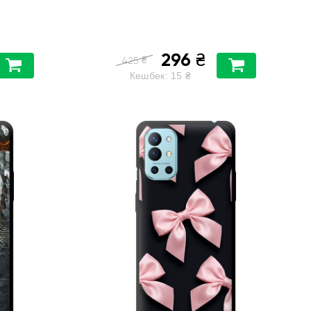
296
₴
₴
425
Кешбек:
15
₴