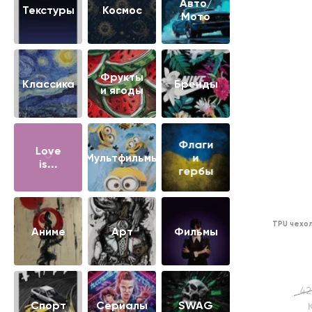
Авто/
Текстуры
Космос
Мото
Фрукты
Классика
Бренды
и ягоды
Флаги
Love
Мультфильмы
и
is...
гербы
TPU чехо
Аниме
Арт
Фильмы
42
Cпорт
Сериалы
SWAG