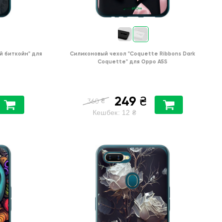
й биткойн"
для
Силиконовый чехол
"Coquette Ribbons Dark
Coquette"
для
Oppo A5S
249
₴
₴
360
Кешбек:
12
₴