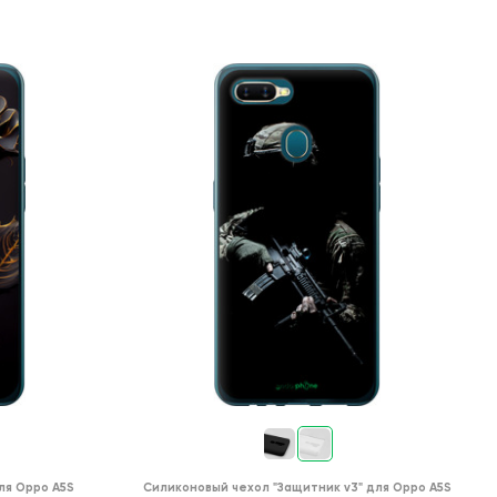
ля
Oppo A5S
Силиконовый чехол
"Защитник v3"
для
Oppo A5S