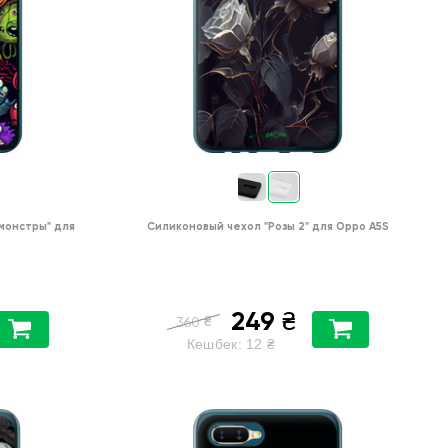
монстры"
для
Силиконовый чехол
"Розы 2"
для
Oppo A5S
249
₴
₴
360
Кешбек:
12
₴