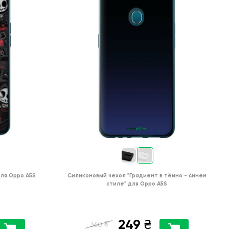
для
Oppo A5S
Силиконовый чехол
"Градиент в тёмно - синем
стиле"
для
Oppo A5S
249
₴
₴
360