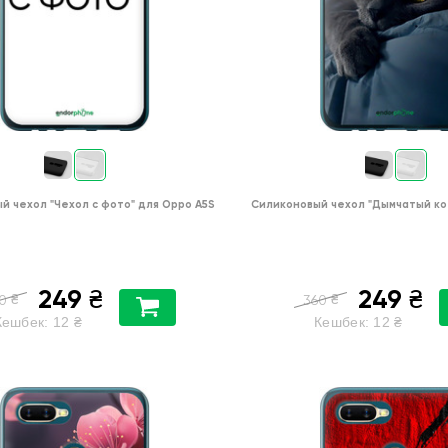
ый чехол
"Чехол с фото"
для
Oppo A5S
Силиконовый чехол
"Дымчатый ко
249
249
₴
₴
₴
₴
0
360
Кешбек:
12
₴
Кешбек:
12
₴