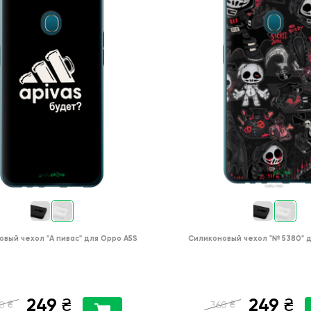
овый чехол
"А пивас"
для
Oppo A5S
Силиконовый чехол
"№ 5380"
249
249
₴
₴
₴
₴
0
360