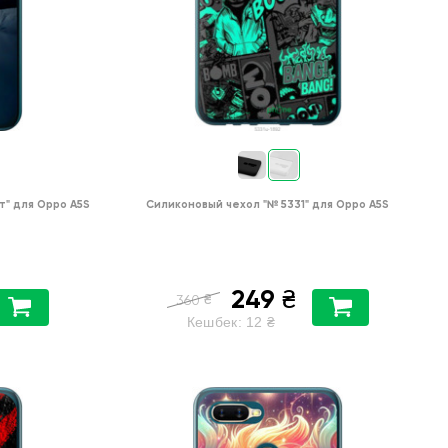
т"
для
Oppo A5S
Силиконовый чехол
"№ 5331"
для
Oppo A5S
249
₴
₴
360
Кешбек:
12
₴