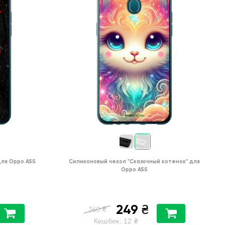
для
Oppo A5S
Силиконовый чехол
"Сказочный котенок"
для
Oppo A5S
249
₴
₴
360
Кешбек:
12
₴