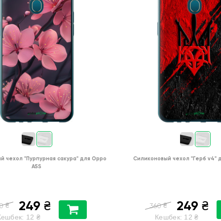
й чехол
"Пурпурная сакура"
для
Oppo
Силиконовый чехол
"Герб v4"
A5S
249
249
₴
₴
₴
₴
0
360
Кешбек:
12
₴
Кешбек:
12
₴