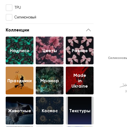
TPU
Силиконовый
Коллекции
Надписи
Цветы
Разное
Силиконов
Made
Праздники
Мрамор
in
36
Ukraine
Животные
Космос
Текстуры