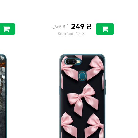
249
₴
₴
360
Кешбек:
12
₴