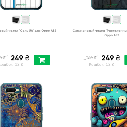
овый чехол
"Соль UA"
для
Oppo A5S
Силиконовый чехол
"Раскаленны
Oppo A5S
249
249
₴
₴
₴
₴
0
360
Кешбек:
12
₴
Кешбек:
12
₴