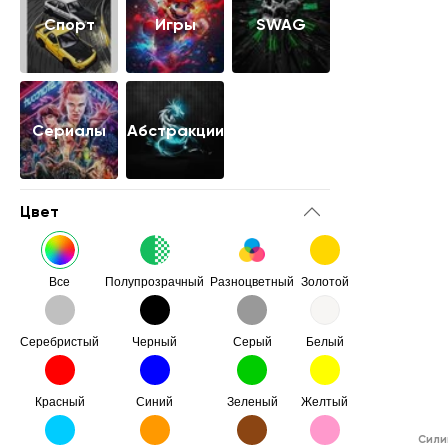
Cпорт
Игры
SWAG
Сериалы
Абстракции
Цвет
Все
Полупрозрачный
Разноцветный
Золотой
Серебристый
Черный
Серый
Белый
Красный
Синий
Зеленый
Желтый
Сили