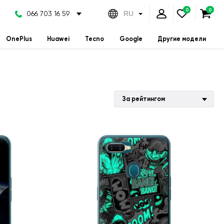
066 703 16 59
RU
OnePlus
Huawei
Tecno
Google
Другие модели
За рейтингом