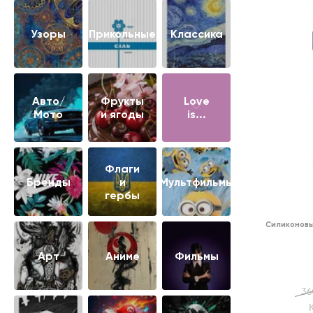
Узоры
Прикольные
Классика
Авто/
Фрукты
Love
Мото
и ягоды
is...
Флаги
Бренды
и
Мультфильмы
гербы
Силиконовы
Арт
Аниме
Фильмы
36