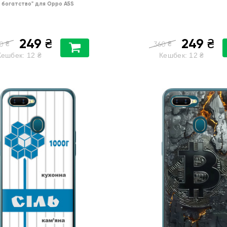
богатство"
для
Oppo A5S
249
249
₴
₴
₴
₴
0
360
Кешбек:
12
₴
Кешбек:
12
₴