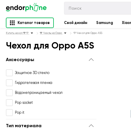
Каталог товаров
Свой дизайн
Samsung
Xiao
Купить чехол 💙💛
💙 Чехлы на Oppo
💛 Чехол для Oppo A5S
Чехол для Oppo A5S
Аксессуары
Защитное 3D стекло
Гидрогелевая пленка
Водонепроницаемый чехол
Pop socket
Pop it
Тип материала