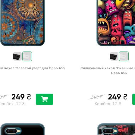
ый чехол
"Золотой узор"
для
Oppo A5S
Силиконовый чехол
"Cмешные 
Oppo A5S
249
249
₴
₴
₴
₴
0
360
Кешбек:
12
₴
Кешбек:
12
₴