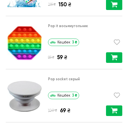
150
₴
₴
215
Pop it восьмиугольник
3
₴
Кешбек
59
₴
₴
85
Pop socket серый
3
₴
Кешбек
69
₴
₴
100