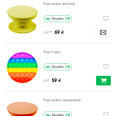
Pop socket жёлтый
3
₴
Кешбек
69
₴
₴
100
Pop it круг
3
₴
Кешбек
59
₴
₴
85
Pop socket оранжевый
3
₴
Кешбек