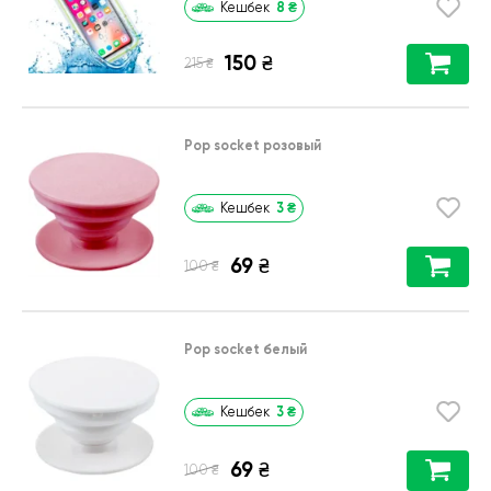
8
₴
Кешбек
150
₴
₴
215
Pop socket розовый
3
₴
Кешбек
69
₴
₴
100
Pop socket белый
3
₴
Кешбек
69
₴
₴
100