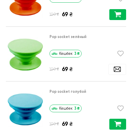
69
₴
₴
100
Pop socket зелёный
3
₴
Кешбек
69
₴
₴
100
Pop socket голубой
3
₴
Кешбек
69
₴
₴
100