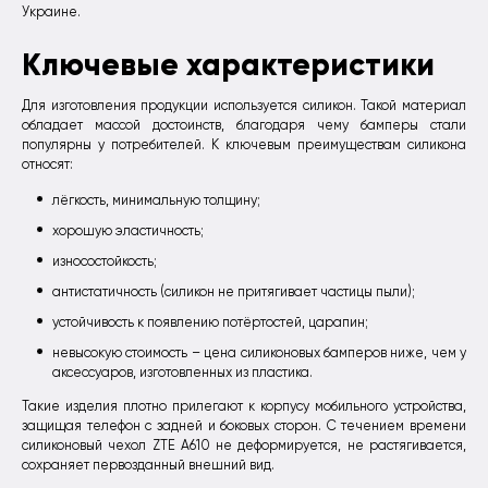
Украине.
Ключевые характеристики
Для изготовления продукции используется силикон. Такой материал
обладает массой достоинств, благодаря чему бамперы стали
популярны у потребителей. К ключевым преимуществам силикона
относят:
лёгкость, минимальную толщину;
хорошую эластичность;
износостойкость;
антистатичность (силикон не притягивает частицы пыли);
устойчивость к появлению потёртостей, царапин;
невысокую стоимость – цена силиконовых бамперов ниже, чем у
аксессуаров, изготовленных из пластика.
Такие изделия плотно прилегают к корпусу мобильного устройства,
защищая телефон с задней и боковых сторон. С течением времени
силиконовый чехол ZTE A610 не деформируется, не растягивается,
сохраняет первозданный внешний вид.