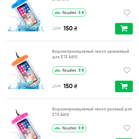
8
₴
Кешбек
150
₴
₴
215
Водонепроницаемый чехол оранжевый
для ZTE A610
8
₴
Кешбек
150
₴
₴
215
Водонепроницаемый чехол розовый для
ZTE A610
8
₴
Кешбек