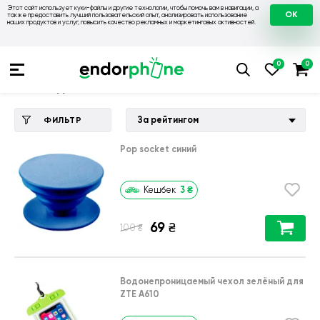
Этот сайт использует куки-файлы и другие технологии, чтобы помочь вам в навигации, а
OK
также предоставить лучший пользовательский опыт, анализировать использование
наших продуктов и услуг, повысить качество рекламных и маркетинговых активностей.
Купить чехол 💙💛
💙 Чехлы на ZTE
💛 Чехол для ZTE A610
Чехол для ZTE A610
За рейтингом
ФИЛЬТР
Pop socket синий
3
₴
Кешбек
69
₴
₴
100
Водонепроницаемый чехол зелёный для
ZTE A610