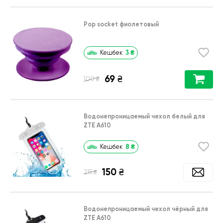
Pop socket фиолетовый
3
₴
Кешбек
69
₴
₴
100
Водонепроницаемый чехол белый для
ZTE A610
8
₴
Кешбек
150
₴
₴
215
Водонепроницаемый чехол чёрный для
ZTE A610