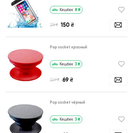
8
₴
Кешбек
150
₴
₴
215
Pop socket красный
3
₴
Кешбек
69
₴
₴
100
Pop socket чёрный
3
₴
Кешбек