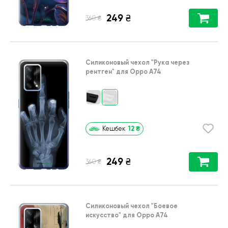
249
₴
₴
360
Силиконовый чехол
"Рука через
рентген"
для
Oppo A74
12
₴
Кешбек
249
₴
₴
360
Силиконовый чехол
"Боевое
искусство"
для
Oppo A74