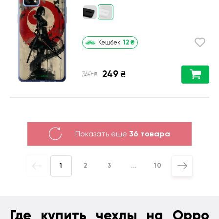
12
₴
Кешбек
249
₴
₴
360
Показать еще
36 товара
1
2
3
...
10
Где купить чехлы на Oppo