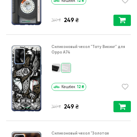
12
₴
Кешбек
249
₴
₴
360
Силиконовый чехол
"Тату Викинг"
для
Oppo A74
12
₴
Кешбек
249
₴
₴
360
Силиконовый чехол
"Золотая