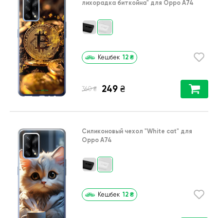
лихорадка биткойна"
для
Oppo A74
12
₴
Кешбек
249
₴
₴
360
Силиконовый чехол
"White cat"
для
Oppo A74
12
₴
Кешбек