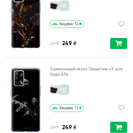
12
₴
Кешбек
249
₴
₴
360
Силиконовый чехол
"Защитник v3"
для
Oppo A74
12
₴
Кешбек
249
₴
₴
360