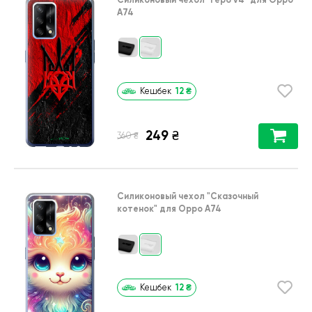
A74
12
₴
Кешбек
249
₴
₴
360
Силиконовый чехол
"Сказочный
котенок"
для
Oppo A74
12
₴
Кешбек