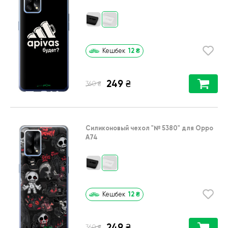
12
₴
Кешбек
249
₴
₴
360
Силиконовый чехол
"№ 5380"
для
Oppo
A74
12
₴
Кешбек
249
₴
₴
360