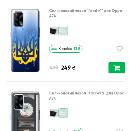
Силиконовый чехол
"Герб v1"
для
Oppo
A74
12
₴
Кешбек
249
₴
₴
360
Силиконовый чехол
"Кассета"
для
Oppo
A74