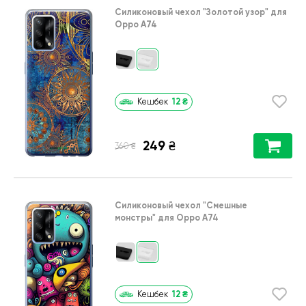
Силиконовый чехол
"Золотой узор"
для
Oppo A74
12
₴
Кешбек
249
₴
₴
360
Силиконовый чехол
"Cмешные
монстры"
для
Oppo A74
12
₴
Кешбек