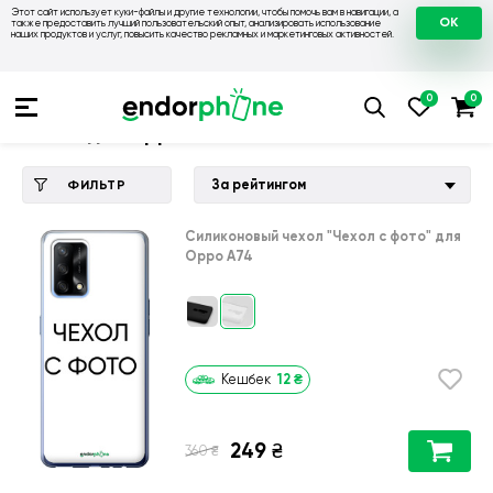
Этот сайт использует куки-файлы и другие технологии, чтобы помочь вам в навигации, а
OK
также предоставить лучший пользовательский опыт, анализировать использование
наших продуктов и услуг, повысить качество рекламных и маркетинговых активностей.
Купить чехол 💙💛
💙 Чехлы на Oppo
💛 Чехол для Oppo A7
Чехол для Oppo A74
За рейтингом
ФИЛЬТР
Силиконовый чехол
"Чехол с фото"
для
Oppo A74
12
₴
Кешбек
249
₴
₴
360