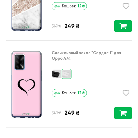
12
₴
Кешбек
249
₴
₴
360
Силиконовый чехол
"Сердце 1"
для
Oppo A74
12
₴
Кешбек
249
₴
₴
360