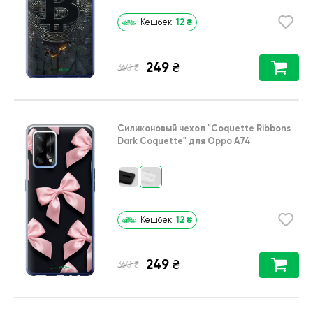
12
₴
Кешбек
249
₴
₴
360
Силиконовый чехол
"Coquette Ribbons
Dark Coquette"
для
Oppo A74
12
₴
Кешбек
249
₴
₴
360