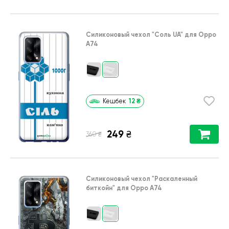
Силиконовый чехол
"Соль UA"
для
Oppo
A74
12
₴
Кешбек
249
₴
₴
360
Силиконовый чехол
"Раскаленный
биткойн"
для
Oppo A74