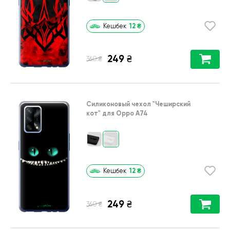
12
₴
Кешбек
249
₴
₴
360
Силиконовый чехол
"Чеширский
кот"
для
Oppo A74
12
₴
Кешбек
249
₴
₴
360