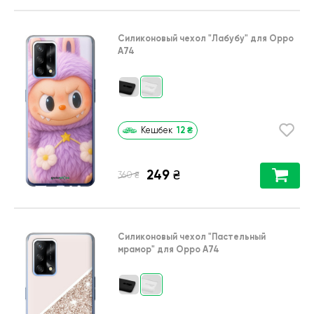
Силиконовый чехол
"Лабубу"
для
Oppo
A74
12
₴
Кешбек
249
₴
₴
360
Силиконовый чехол
"Пастельный
мрамор"
для
Oppo A74