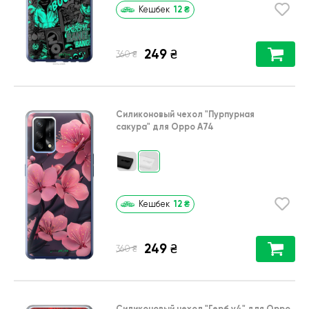
12
₴
Кешбек
249
₴
₴
360
Силиконовый чехол
"Пурпурная
сакура"
для
Oppo A74
12
₴
Кешбек
249
₴
₴
360
Силиконовый чехол
"Герб v4"
для
Oppo