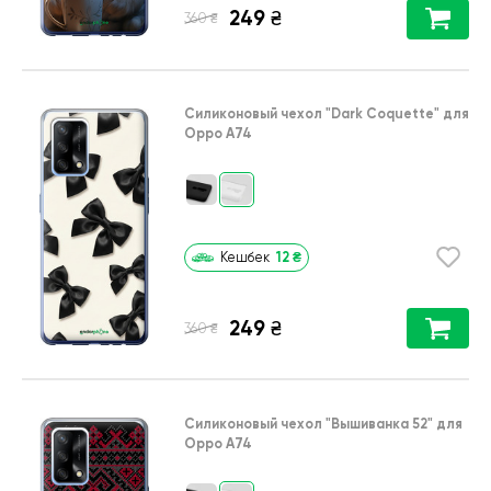
249
₴
₴
360
Силиконовый чехол
"Dark Coquette"
для
Oppo A74
12
₴
Кешбек
249
₴
₴
360
Силиконовый чехол
"Вышиванка 52"
для
Oppo A74