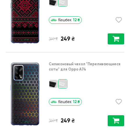
12
₴
Кешбек
249
₴
₴
360
Силиконовый чехол
"Переливающиеся
соты"
для
Oppo A74
12
₴
Кешбек
249
₴
₴
360