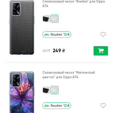
Силиконовый чехол
"Ячейки"
для
Oppo
A74
12
₴
Кешбек
249
₴
₴
360
Силиконовый чехол
"Магический
цветок"
для
Oppo A74
12
₴
Кешбек