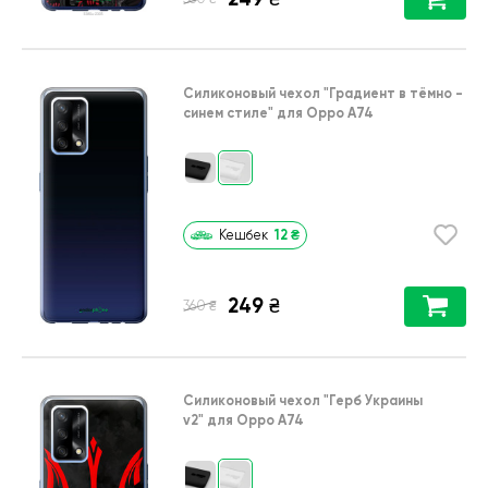
Силиконовый чехол
"Градиент в тёмно -
синем стиле"
для
Oppo A74
12
₴
Кешбек
249
₴
₴
360
Силиконовый чехол
"Герб Украины
v2"
для
Oppo A74