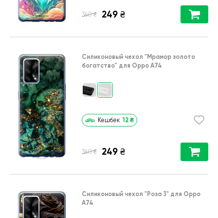
249
₴
₴
360
Силиконовый чехол
"Мрамор золото
богатство"
для
Oppo A74
12
₴
Кешбек
249
₴
₴
360
Силиконовый чехол
"Роза 3"
для
Oppo
A74