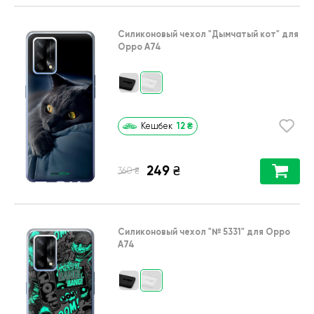
Силиконовый чехол
"Дымчатый кот"
для
Oppo A74
12
₴
Кешбек
249
₴
₴
360
Силиконовый чехол
"№ 5331"
для
Oppo
A74