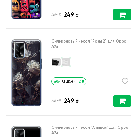
249
₴
₴
360
Силиконовый чехол
"Розы 2"
для
Oppo
A74
12
₴
Кешбек
249
₴
₴
360
Силиконовый чехол
"А пивас"
для
Oppo
A74