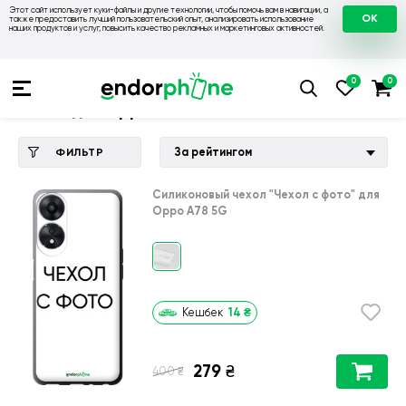
Этот сайт использует куки-файлы и другие технологии, чтобы помочь вам в навигации, а
OK
также предоставить лучший пользовательский опыт, анализировать использование
наших продуктов и услуг, повысить качество рекламных и маркетинговых активностей.
Купить чехол 💙💛
💙 Чехлы на Oppo
💛 Чехол для Oppo A7
Чехол для Oppo A78 5G
За рейтингом
ФИЛЬТР
Силиконовый чехол
"Чехол с фото"
для
Oppo A78 5G
14
₴
Кешбек
279
₴
₴
400