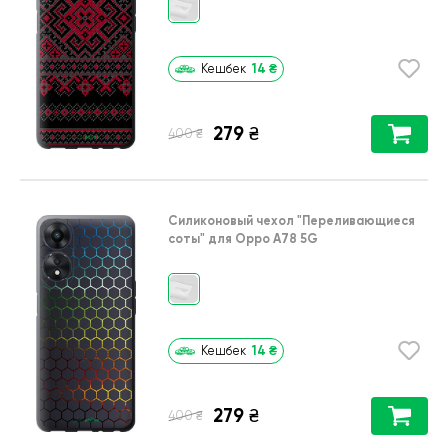
14
₴
Кешбек
279
₴
₴
400
Силиконовый чехол
"Переливающиеся
соты"
для
Oppo A78 5G
14
₴
Кешбек
279
₴
₴
400