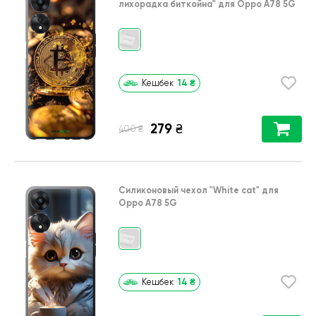
лихорадка биткойна"
для
Oppo A78 5G
14
₴
Кешбек
279
₴
₴
400
Силиконовый чехол
"White cat"
для
Oppo A78 5G
14
₴
Кешбек