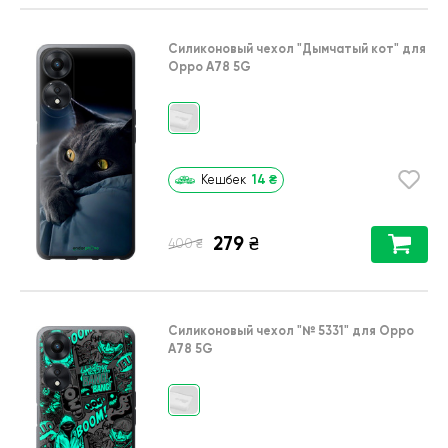
Силиконовый чехол
"Дымчатый кот"
для
Oppo A78 5G
14
₴
Кешбек
279
₴
₴
400
Силиконовый чехол
"№ 5331"
для
Oppo
A78 5G