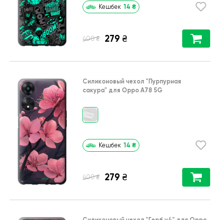
14
₴
Кешбек
279
₴
₴
400
Силиконовый чехол
"Пурпурная
сакура"
для
Oppo A78 5G
14
₴
Кешбек
279
₴
₴
400
Силиконовый чехол
"Герб v4"
для
Oppo