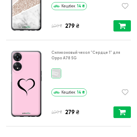
14
₴
Кешбек
279
₴
₴
400
Силиконовый чехол
"Сердце 1"
для
Oppo A78 5G
14
₴
Кешбек
279
₴
₴
400