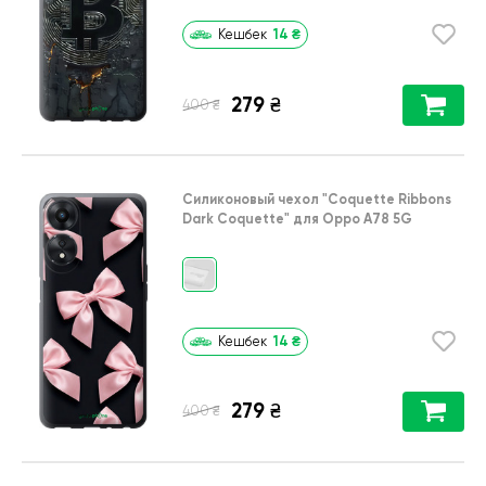
14
₴
Кешбек
279
₴
₴
400
Силиконовый чехол
"Coquette Ribbons
Dark Coquette"
для
Oppo A78 5G
14
₴
Кешбек
279
₴
₴
400