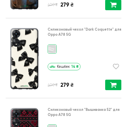
279
₴
₴
400
Силиконовый чехол
"Dark Coquette"
для
Oppo A78 5G
14
₴
Кешбек
279
₴
₴
400
Силиконовый чехол
"Вышиванка 52"
для
Oppo A78 5G