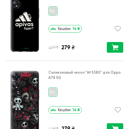
14
₴
Кешбек
279
₴
₴
400
Силиконовый чехол
"№ 5380"
для
Oppo
A78 5G
14
₴
Кешбек
279
₴
₴
400