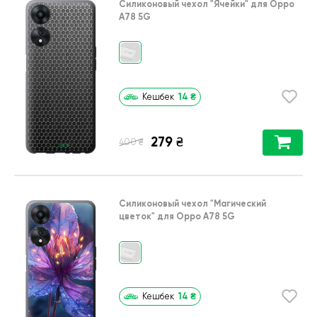
Силиконовый чехол
"Ячейки"
для
Oppo
A78 5G
14
₴
Кешбек
279
₴
₴
400
Силиконовый чехол
"Магический
цветок"
для
Oppo A78 5G
14
₴
Кешбек