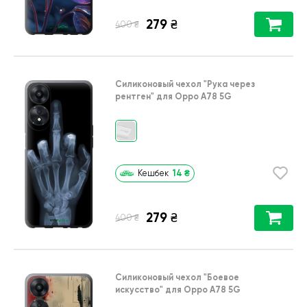
279
₴
₴
400
Силиконовый чехол
"Рука через
рентген"
для
Oppo A78 5G
14
₴
Кешбек
279
₴
₴
400
Силиконовый чехол
"Боевое
искусство"
для
Oppo A78 5G