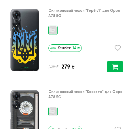
Силиконовый чехол
"Герб v1"
для
Oppo
A78 5G
14
₴
Кешбек
279
₴
₴
400
Силиконовый чехол
"Кассета"
для
Oppo
A78 5G