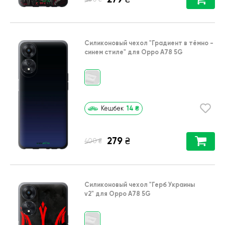
Силиконовый чехол
"Градиент в тёмно -
синем стиле"
для
Oppo A78 5G
14
₴
Кешбек
279
₴
₴
400
Силиконовый чехол
"Герб Украины
v2"
для
Oppo A78 5G