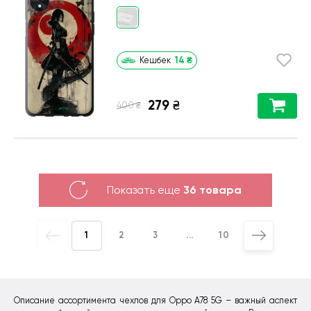
14
₴
Кешбек
279
₴
₴
400
Показать еще
36 товара
1
2
3
...
10
Описание ассортимента чехлов для Oppo A78 5G – важный аспект