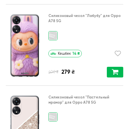
Силиконовый чехол
"Лабубу"
для
Oppo
A78 5G
14
₴
Кешбек
279
₴
₴
400
Силиконовый чехол
"Пастельный
мрамор"
для
Oppo A78 5G