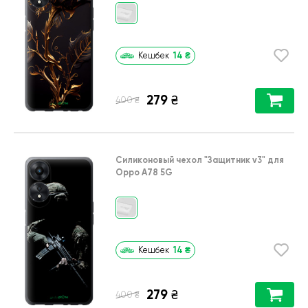
14
₴
Кешбек
279
₴
₴
400
Силиконовый чехол
"Защитник v3"
для
Oppo A78 5G
14
₴
Кешбек
279
₴
₴
400