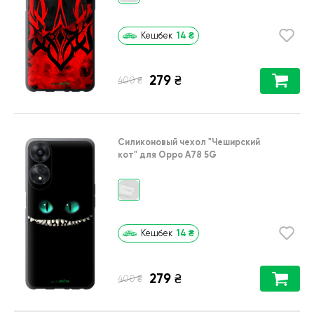
14
₴
Кешбек
279
₴
₴
400
Силиконовый чехол
"Чеширский
кот"
для
Oppo A78 5G
14
₴
Кешбек
279
₴
₴
400