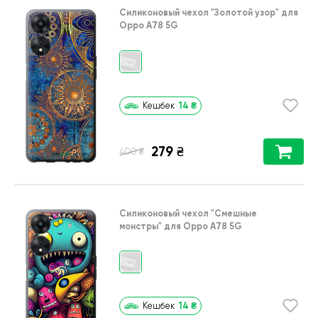
Силиконовый чехол
"Золотой узор"
для
Oppo A78 5G
14
₴
Кешбек
279
₴
₴
400
Силиконовый чехол
"Cмешные
монстры"
для
Oppo A78 5G
14
₴
Кешбек