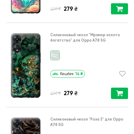
279
₴
₴
400
Силиконовый чехол
"Мрамор золото
богатство"
для
Oppo A78 5G
14
₴
Кешбек
279
₴
₴
400
Силиконовый чехол
"Роза 3"
для
Oppo
A78 5G