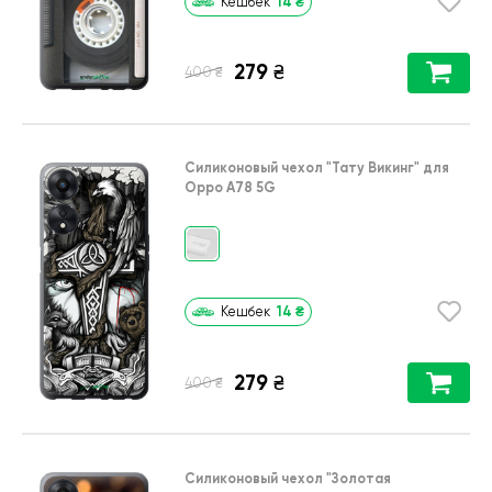
14
₴
Кешбек
279
₴
₴
400
Силиконовый чехол
"Тату Викинг"
для
Oppo A78 5G
14
₴
Кешбек
279
₴
₴
400
Силиконовый чехол
"Золотая