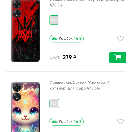
A78 5G
14
₴
Кешбек
279
₴
₴
400
Силиконовый чехол
"Сказочный
котенок"
для
Oppo A78 5G
14
₴
Кешбек