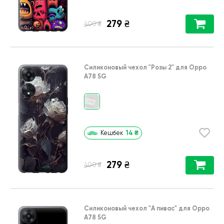
279
₴
₴
400
Силиконовый чехол
"Розы 2"
для
Oppo
A78 5G
14
₴
Кешбек
279
₴
₴
400
Силиконовый чехол
"А пивас"
для
Oppo
A78 5G