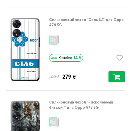
Силиконовый чехол
"Соль UA"
для
Oppo
A78 5G
14
₴
Кешбек
279
₴
₴
400
Силиконовый чехол
"Раскаленный
биткойн"
для
Oppo A78 5G