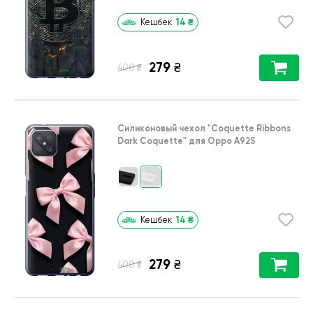
14
₴
Кешбек
279
₴
₴
400
Силиконовый чехол
"Coquette Ribbons
Dark Coquette"
для
Oppo A92S
14
₴
Кешбек
279
₴
₴
400