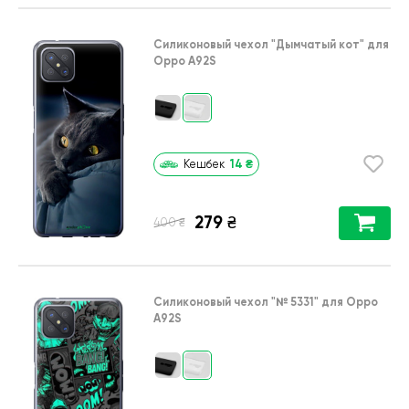
Силиконовый чехол
"Дымчатый кот"
для
Oppo A92S
14
₴
Кешбек
279
₴
₴
400
Силиконовый чехол
"№ 5331"
для
Oppo
A92S