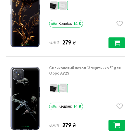
14
₴
Кешбек
279
₴
₴
400
Силиконовый чехол
"Защитник v3"
для
Oppo A92S
14
₴
Кешбек
279
₴
₴
400