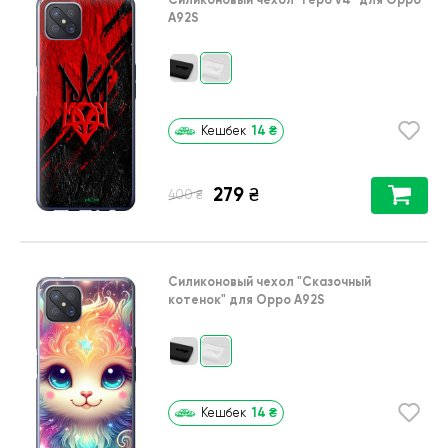
A92S
14
₴
Кешбек
279
₴
₴
400
Силиконовый чехол
"Сказочный
котенок"
для
Oppo A92S
14
₴
Кешбек