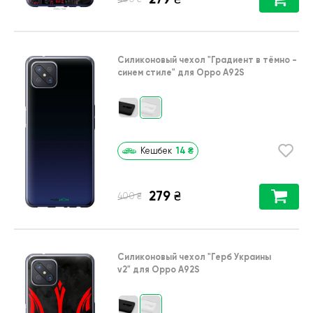
Силиконовый чехол
"Градиент в тёмно -
синем стиле"
для
Oppo A92S
14
₴
Кешбек
279
₴
₴
400
Силиконовый чехол
"Герб Украины
v2"
для
Oppo A92S