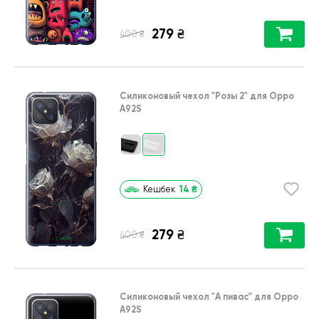
279
₴
₴
400
Силиконовый чехол
"Розы 2"
для
Oppo
A92S
14
₴
Кешбек
279
₴
₴
400
Силиконовый чехол
"А пивас"
для
Oppo
A92S