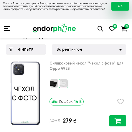
Этот сайт использует куки-файлы и другие технологии, чтобы помочь вам в навигации, а
OK
также предоставить лучший пользовательский опыт, анализировать использование
наших продуктов и услуг, повысить качество рекламных и маркетинговых активностей.
Купить чехол 💙💛
💙 Чехлы на Oppo
💛 Чехол для Oppo A9
Чехол для Oppo A92S
За рейтингом
ФИЛЬТР
Силиконовый чехол
"Чехол с фото"
для
Oppo A92S
14
₴
Кешбек
279
₴
₴
400