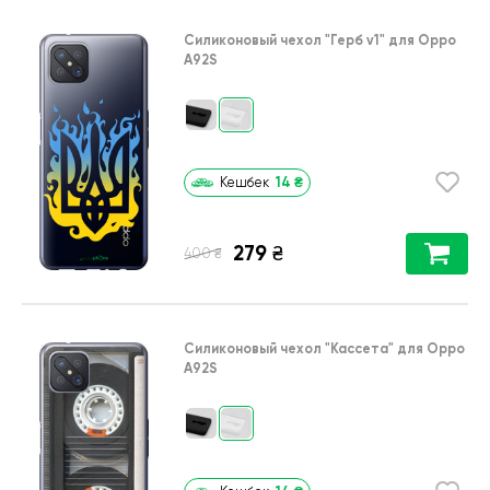
Силиконовый чехол
"Герб v1"
для
Oppo
A92S
14
₴
Кешбек
279
₴
₴
400
Силиконовый чехол
"Кассета"
для
Oppo
A92S