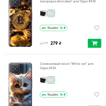
лихорадка биткойна"
для
Oppo A92S
14
₴
Кешбек
279
₴
₴
400
Силиконовый чехол
"White cat"
для
Oppo A92S
14
₴
Кешбек