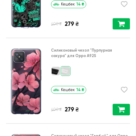
14
₴
Кешбек
279
₴
₴
400
Силиконовый чехол
"Пурпурная
сакура"
для
Oppo A92S
14
₴
Кешбек
279
₴
₴
400
Силиконовый чехол
"Герб v4"
для
Oppo