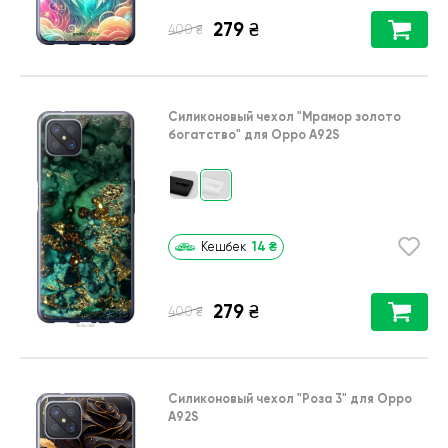
279
₴
₴
400
Силиконовый чехол
"Мрамор золото
богатство"
для
Oppo A92S
14
₴
Кешбек
279
₴
₴
400
Силиконовый чехол
"Роза 3"
для
Oppo
A92S