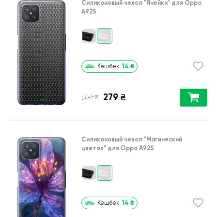
Силиконовый чехол
"Ячейки"
для
Oppo
A92S
14
₴
Кешбек
279
₴
₴
400
Силиконовый чехол
"Магический
цветок"
для
Oppo A92S
14
₴
Кешбек