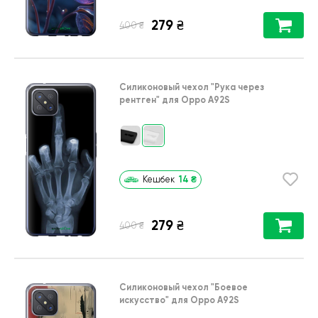
279
₴
₴
400
Силиконовый чехол
"Рука через
рентген"
для
Oppo A92S
14
₴
Кешбек
279
₴
₴
400
Силиконовый чехол
"Боевое
искусство"
для
Oppo A92S