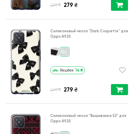
279
₴
₴
400
Силиконовый чехол
"Dark Coquette"
для
Oppo A92S
14
₴
Кешбек
279
₴
₴
400
Силиконовый чехол
"Вышиванка 52"
для
Oppo A92S