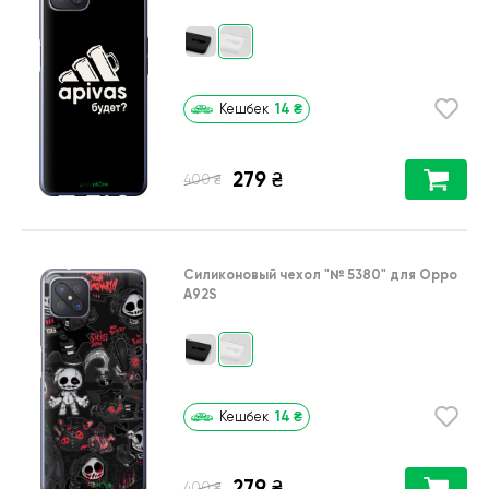
14
₴
Кешбек
279
₴
₴
400
Силиконовый чехол
"№ 5380"
для
Oppo
A92S
14
₴
Кешбек
279
₴
₴
400