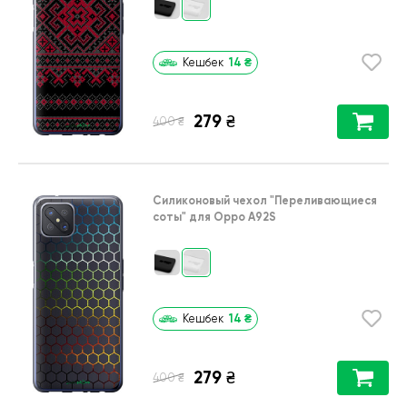
14
₴
Кешбек
279
₴
₴
400
Силиконовый чехол
"Переливающиеся
соты"
для
Oppo A92S
14
₴
Кешбек
279
₴
₴
400