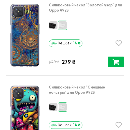
Силиконовый чехол
"Золотой узор"
для
Oppo A92S
14
₴
Кешбек
279
₴
₴
400
Силиконовый чехол
"Cмешные
монстры"
для
Oppo A92S
14
₴
Кешбек