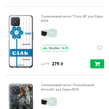
Силиконовый чехол
"Соль UA"
для
Oppo
A92S
14
₴
Кешбек
279
₴
₴
400
Силиконовый чехол
"Раскаленный
биткойн"
для
Oppo A92S