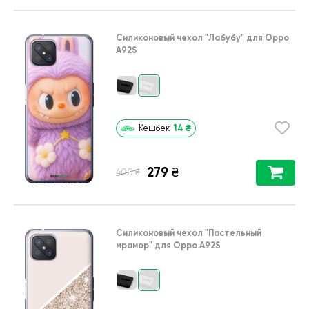
Силиконовый чехол
"Лабубу"
для
Oppo
A92S
14
₴
Кешбек
279
₴
₴
400
Силиконовый чехол
"Пастельный
мрамор"
для
Oppo A92S