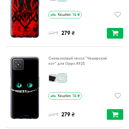
14
₴
Кешбек
279
₴
₴
400
Силиконовый чехол
"Чеширский
кот"
для
Oppo A92S
14
₴
Кешбек
279
₴
₴
400