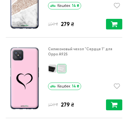
14
₴
Кешбек
279
₴
₴
400
Силиконовый чехол
"Сердце 1"
для
Oppo A92S
14
₴
Кешбек
279
₴
₴
400