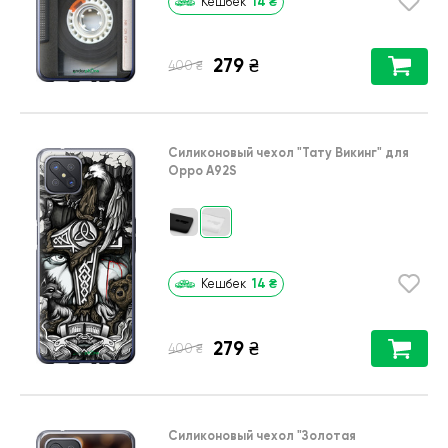
14
₴
Кешбек
279
₴
₴
400
Силиконовый чехол
"Тату Викинг"
для
Oppo A92S
14
₴
Кешбек
279
₴
₴
400
Силиконовый чехол
"Золотая