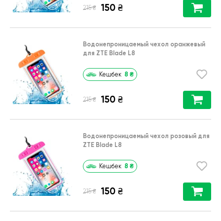
150
₴
₴
215
Водонепроницаемый чехол оранжевый
для ZTE Blade L8
8
₴
Кешбек
150
₴
₴
215
Водонепроницаемый чехол розовый для
ZTE Blade L8
8
₴
Кешбек
150
₴
₴
215