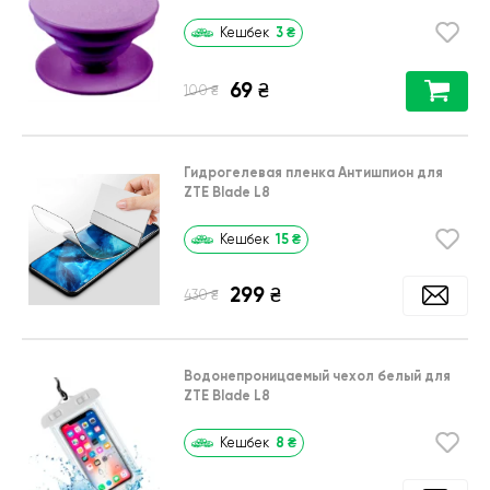
3
₴
Кешбек
69
₴
₴
100
Гидрогелевая пленка Антишпион для
ZTE Blade L8
15
₴
Кешбек
299
₴
₴
430
Водонепроницаемый чехол белый для
ZTE Blade L8
8
₴
Кешбек