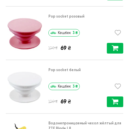
Pop socket розовый
3
₴
Кешбек
69
₴
₴
100
Pop socket белый
3
₴
Кешбек
69
₴
₴
100
Водонепроницаемый чехол жёлтый для
ZTE Blade L8