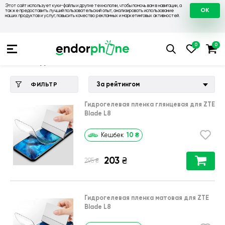
Этот сайт использует куки-файлы и другие технологии, чтобы помочь вам в навигации, а
OK
также предоставить лучший пользовательский опыт, анализировать использование
наших продуктов и услуг, повысить качество рекламных и маркетинговых активностей.
Купить чехол 💙💛
💙 Чехлы на ZTE
💛 Чехол для ZTE Blade 
Чехол для ZTE Blade L8
За рейтингом
ФИЛЬТР
Гидрогелевая пленка глянцевая для ZTE
Blade L8
10
₴
Кешбек
203
₴
₴
295
Гидрогелевая пленка матовая для ZTE
Blade L8