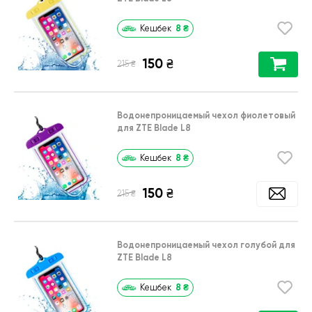
8
₴
Кешбек
150
₴
₴
215
Водонепроницаемый чехол фиолетовый
для ZTE Blade L8
8
₴
Кешбек
150
₴
₴
215
Водонепроницаемый чехол голубой для
ZTE Blade L8
8
₴
Кешбек