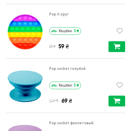
Pop it круг
3
₴
Кешбек
59
₴
₴
85
Pop socket голубой
3
₴
Кешбек
69
₴
₴
100
Pop socket фиолетовый