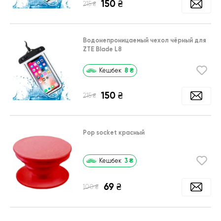
150
₴
₴
215
Водонепроницаемый чехол чёрный для
ZTE Blade L8
8
₴
Кешбек
150
₴
₴
215
Pop socket красный
3
₴
Кешбек
69
₴
₴
100