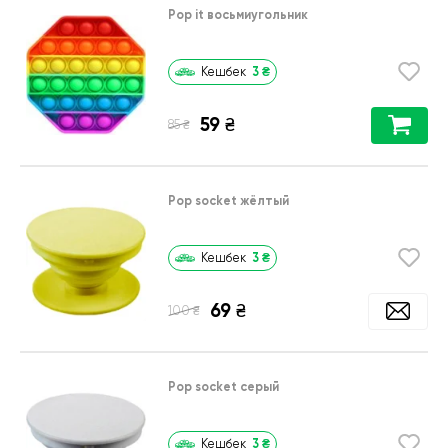
Pop it восьмиугольник
3
₴
Кешбек
59
₴
₴
85
Pop socket жёлтый
3
₴
Кешбек
69
₴
₴
100
Pop socket серый
3
₴
Кешбек