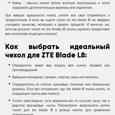
Кейсы - обычно имеют более жесткую конструкцию и могут
содержать дополнительные карманы или отделения.
При выборе идеального чехла, учтите все свои потребности и
предпочтения. А если вы ищете чехол на zte blade l8, не забудьте
учитывать качество, материал и дизайн продукта. И конечно же,
если вы решите чехол на зте блейд л8 купить украина предоставит
вам множество опций для покупки!
Как выбрать идеальный
чехол для ZTE Blade L8:
Определите, какой вид защиты вам нужен: базовой или
противоударной.
Выберите материал: силикон, пластик, кожа или текстиль.
Определитесь со стилем: красивые, стильные или прикольные
дизайны. Если вас интересует, где zte blade l8 чехлы купить, то
следующие пункты вам помогут.
Учтите свой бюджет: есть варианты как по лучшей цене, так и
дорогие брендовые чехлы. Рассмотрите возможность купить
чехол для zte blade l8 в разных местах для сравнения
предложений.