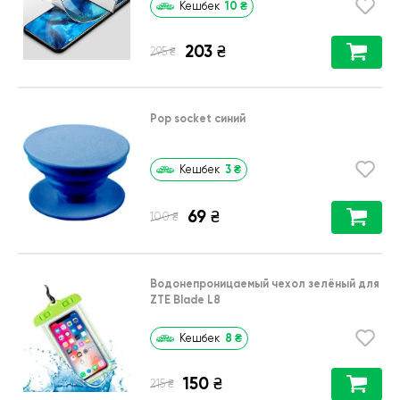
10
₴
Кешбек
203
₴
₴
295
Pop socket синий
3
₴
Кешбек
69
₴
₴
100
Водонепроницаемый чехол зелёный для
ZTE Blade L8
8
₴
Кешбек
150
₴
₴
215