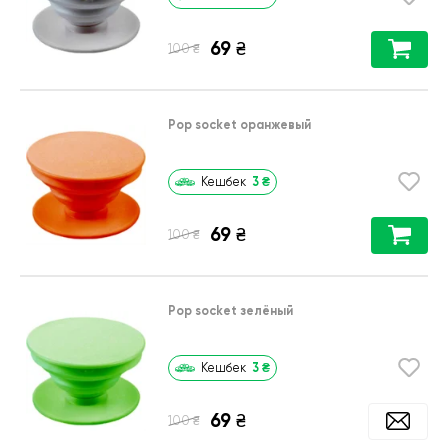
69
₴
₴
100
Pop socket оранжевый
3
₴
Кешбек
69
₴
₴
100
Pop socket зелёный
3
₴
Кешбек
69
₴
₴
100