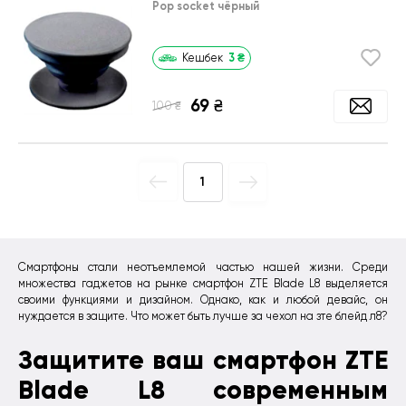
Pop socket чёрный
3
₴
Кешбек
69
₴
₴
100
1
Смартфоны стали неотъемлемой частью нашей жизни. Среди
множества гаджетов на рынке смартфон ZTE Blade L8 выделяется
своими функциями и дизайном. Однако, как и любой девайс, он
нуждается в защите. Что может быть лучше за чехол на зте блейд л8?
Защитите ваш смартфон ZTE
Blade L8 современным