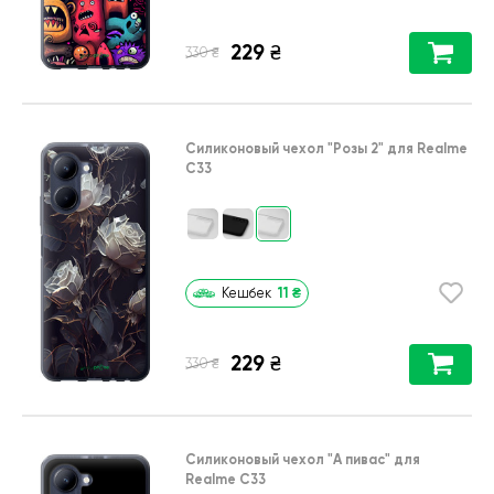
229
₴
₴
330
Силиконовый чехол
"Розы 2"
для
Realme
C33
11
₴
Кешбек
229
₴
₴
330
Силиконовый чехол
"А пивас"
для
Realme C33