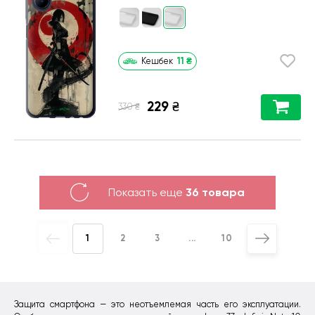
11
₴
Кешбек
229
₴
₴
330
Показать еще
36 товара
1
2
3
...
10
Защита смартфона — это неотъемлемая часть его эксплуатации.