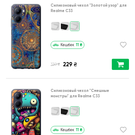
Силиконовый чехол
"Золотой узор"
для
Realme C33
11
₴
Кешбек
229
₴
₴
330
Силиконовый чехол
"Cмешные
монстры"
для
Realme C33
11
₴
Кешбек