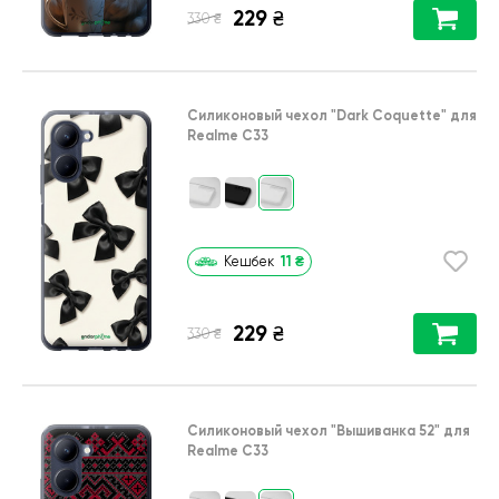
229
₴
₴
330
Силиконовый чехол
"Dark Coquette"
для
Realme C33
11
₴
Кешбек
229
₴
₴
330
Силиконовый чехол
"Вышиванка 52"
для
Realme C33