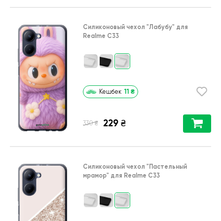
Силиконовый чехол
"Лабубу"
для
Realme C33
11
₴
Кешбек
229
₴
₴
330
Силиконовый чехол
"Пастельный
мрамор"
для
Realme C33