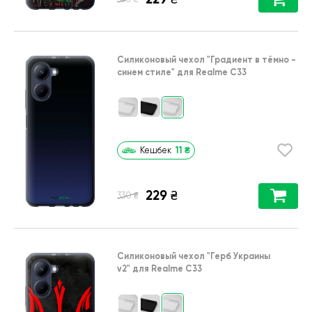
Силиконовый чехол
"Градиент в тёмно -
синем стиле"
для
Realme C33
11
₴
Кешбек
229
₴
₴
330
Силиконовый чехол
"Герб Украины
v2"
для
Realme C33