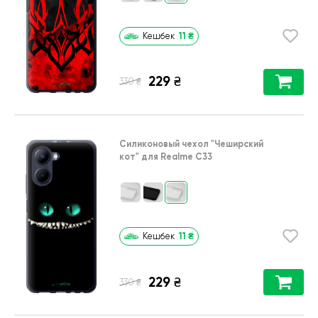
11
₴
Кешбек
229
₴
₴
330
Силиконовый чехол
"Чеширский
кот"
для
Realme C33
11
₴
Кешбек
229
₴
₴
330