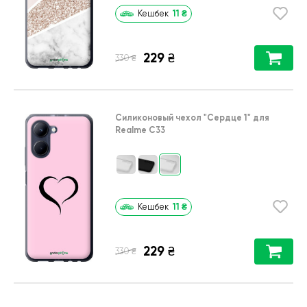
11
₴
Кешбек
229
₴
₴
330
Силиконовый чехол
"Сердце 1"
для
Realme C33
11
₴
Кешбек
229
₴
₴
330