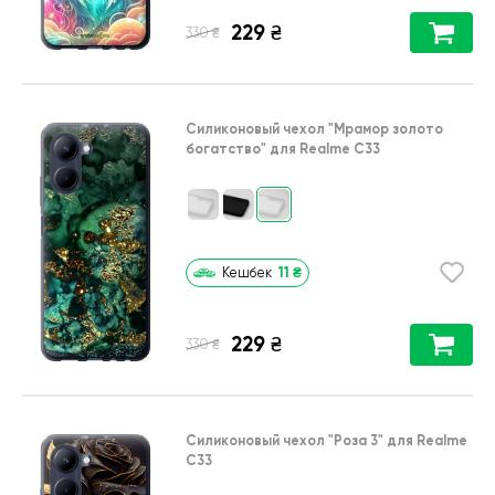
229
₴
₴
330
Силиконовый чехол
"Мрамор золото
богатство"
для
Realme C33
11
₴
Кешбек
229
₴
₴
330
Силиконовый чехол
"Роза 3"
для
Realme
C33