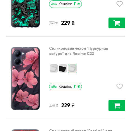
11
₴
Кешбек
229
₴
₴
330
Силиконовый чехол
"Пурпурная
сакура"
для
Realme C33
11
₴
Кешбек
229
₴
₴
330
Силиконовый чехол
"Герб v4"
для