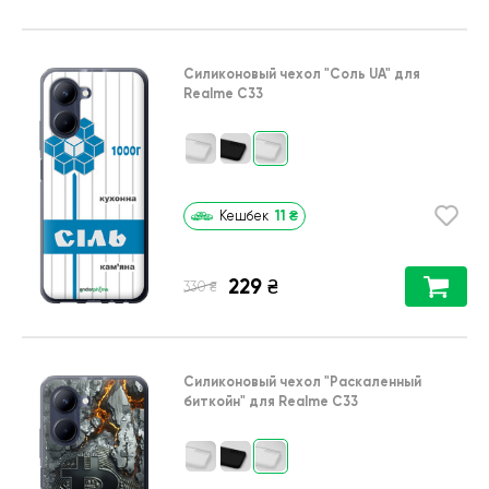
Силиконовый чехол
"Соль UA"
для
Realme C33
11
₴
Кешбек
229
₴
₴
330
Силиконовый чехол
"Раскаленный
биткойн"
для
Realme C33