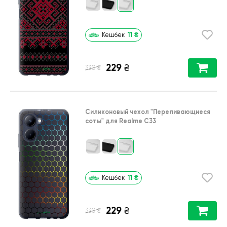
11
₴
Кешбек
229
₴
₴
330
Силиконовый чехол
"Переливающиеся
соты"
для
Realme C33
11
₴
Кешбек
229
₴
₴
330