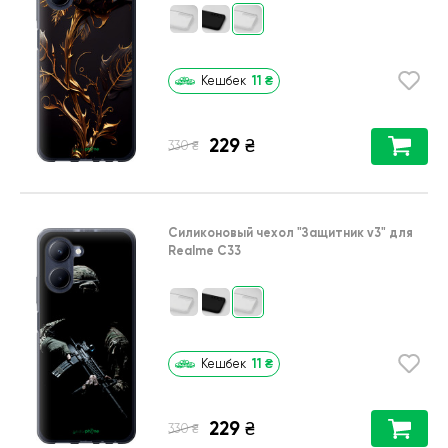
11
₴
Кешбек
229
₴
₴
330
Силиконовый чехол
"Защитник v3"
для
Realme C33
11
₴
Кешбек
229
₴
₴
330