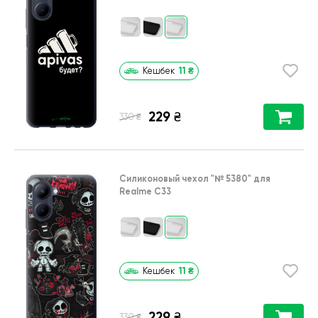
11
₴
Кешбек
229
₴
₴
330
Силиконовый чехол
"№ 5380"
для
Realme C33
11
₴
Кешбек
229
₴
₴
330