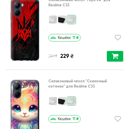
Realme C33
11
₴
Кешбек
229
₴
₴
330
Силиконовый чехол
"Сказочный
котенок"
для
Realme C33
11
₴
Кешбек