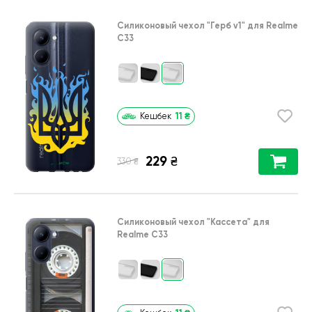
Силиконовый чехол
"Герб v1"
для
Realme
C33
11
₴
Кешбек
229
₴
₴
330
Силиконовый чехол
"Кассета"
для
Realme C33