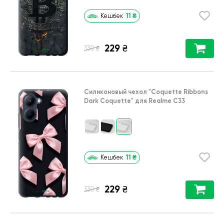
11
₴
Кешбек
229
₴
₴
330
Силиконовый чехол
"Coquette Ribbons
Dark Coquette"
для
Realme C33
11
₴
Кешбек
229
₴
₴
330