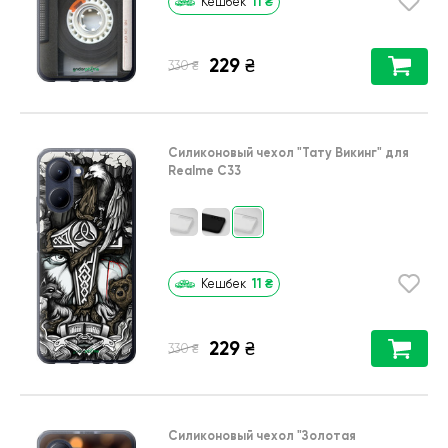
11
₴
Кешбек
229
₴
₴
330
Силиконовый чехол
"Тату Викинг"
для
Realme C33
11
₴
Кешбек
229
₴
₴
330
Силиконовый чехол
"Золотая