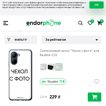
Этот сайт использует куки-файлы и другие технологии, чтобы помочь вам в навигации, а
OK
также предоставить лучший пользовательский опыт, анализировать использование
наших продуктов и услуг, повысить качество рекламных и маркетинговых активностей.
Купить чехол 💙💛
💙 Чехлы на Realme
💛 Чехол для Realm
Чехол для Realme C33
За рейтингом
ФИЛЬТР
Силиконовый чехол
"Чехол с фото"
для
Realme C33
11
₴
Кешбек
229
₴
₴
330