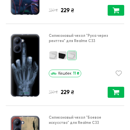
229
₴
₴
330
Силиконовый чехол
"Рука через
рентген"
для
Realme C33
11
₴
Кешбек
229
₴
₴
330
Силиконовый чехол
"Боевое
искусство"
для
Realme C33