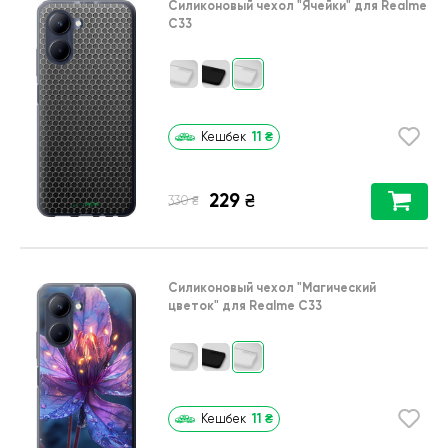
Силиконовый чехол
"Ячейки"
для
Realme
C33
11
₴
Кешбек
229
₴
₴
330
Силиконовый чехол
"Магический
цветок"
для
Realme C33
11
₴
Кешбек