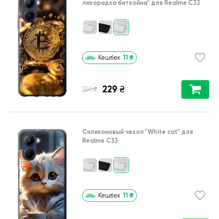
лихорадка биткойна"
для
Realme C33
11
₴
Кешбек
229
₴
₴
330
Силиконовый чехол
"White cat"
для
Realme C33
11
₴
Кешбек