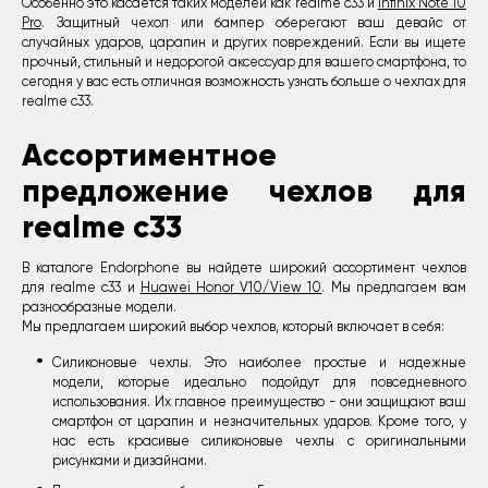
Особенно это касается таких моделей как realme c33 и
Infinix Note 10
Pro
. Защитный чехол или бампер оберегают ваш девайс от
случайных ударов, царапин и других повреждений. Если вы ищете
прочный, стильный и недорогой аксессуар для вашего смартфона, то
сегодня у вас есть отличная возможность узнать больше о чехлах для
realme c33.
Ассортиментное
предложение чехлов для
realme c33
В каталоге Endorphone вы найдете широкий ассортимент чехлов
для realme c33 и
Huawei Honor V10/View 10
. Мы предлагаем вам
разнообразные модели.
Мы предлагаем широкий выбор чехлов, который включает в себя:
Силиконовые чехлы. Это наиболее простые и надежные
модели, которые идеально подойдут для повседневного
использования. Их главное преимущество - они защищают ваш
смартфон от царапин и незначительных ударов. Кроме того, у
нас есть красивые силиконовые чехлы с оригинальными
рисунками и дизайнами.