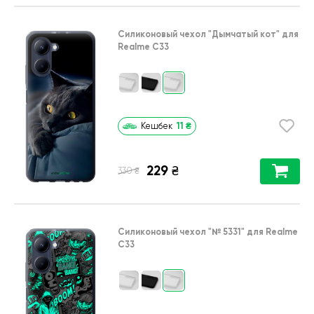
Силиконовый чехол
"Дымчатый кот"
для
Realme C33
11
₴
Кешбек
229
₴
₴
330
Силиконовый чехол
"№ 5331"
для
Realme
C33