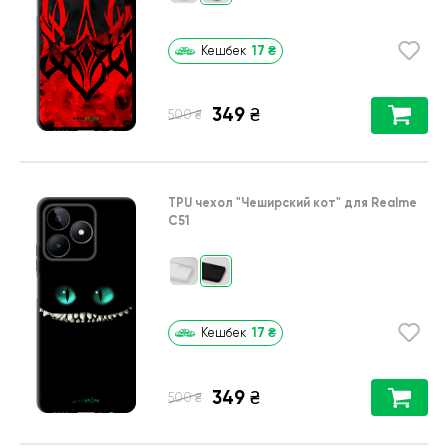
17
₴
Кешбек
349
₴
₴
500
TPU чехол
"Чеширский кот"
для
Realme
C51
17
₴
Кешбек
349
₴
₴
500