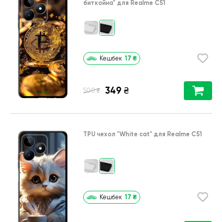
биткойна"
для
Realme C51
17
₴
Кешбек
349
₴
₴
500
TPU чехол
"White cat"
для
Realme C51
17
₴
Кешбек