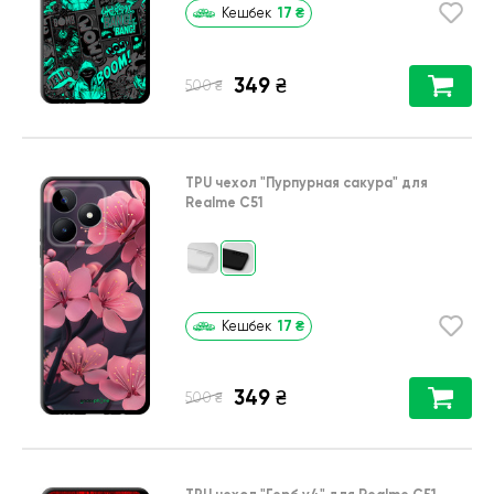
17
₴
Кешбек
349
₴
₴
500
TPU чехол
"Пурпурная сакура"
для
Realme C51
17
₴
Кешбек
349
₴
₴
500