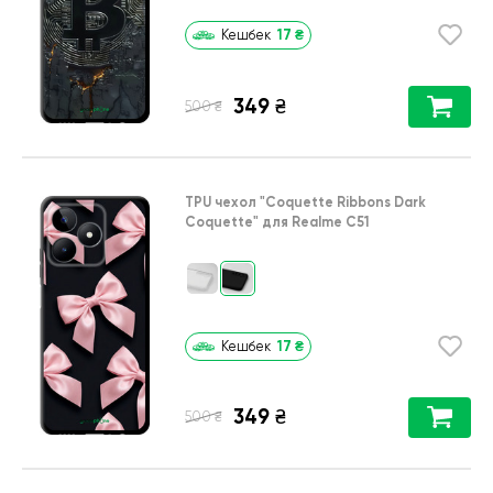
17
₴
Кешбек
349
₴
₴
500
TPU чехол
"Coquette Ribbons Dark
Coquette"
для
Realme C51
17
₴
Кешбек
349
₴
₴
500