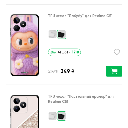
TPU чехол
"Лабубу"
для
Realme C51
17
₴
Кешбек
349
₴
₴
500
TPU чехол
"Пастельный мрамор"
для
Realme C51