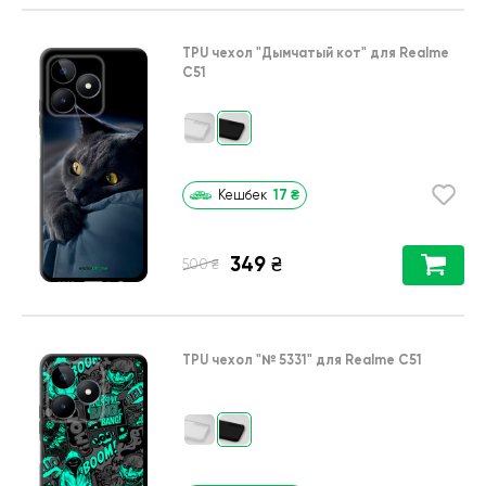
TPU чехол
"Дымчатый кот"
для
Realme
C51
17
₴
Кешбек
349
₴
₴
500
TPU чехол
"№ 5331"
для
Realme C51