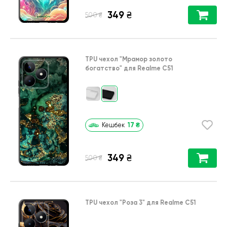
349
₴
₴
500
TPU чехол
"Мрамор золото
богатство"
для
Realme C51
17
₴
Кешбек
349
₴
₴
500
TPU чехол
"Роза 3"
для
Realme C51