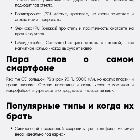
подходит под стекло.
Поликарбонат (PC) жёстче, красивее, но сколы заметнее и
стекло может подрывать.
Эко-кожа/PU (книжки) про стиль и практичность; смотрите на
прошивку углов.
Гибрид/карбон, Camshield защита камеры с шторкой, плюс
магнитное кольцо иногда выручает в авто.
Пара слов о самом
смартфоне
Realme C51 большой IPS экран 90 Гц, 5000 мАч, но корпус пластик и
грани плоские. Отсюда царапины и сколы чехол с бортиком и
микрофиброй внутри реально продлевает «товарный вид».
Популярные типы и когда их
брать
Силиконовый прозрачный сохранить цвет телефона, минимум
веса; идеально под карман.