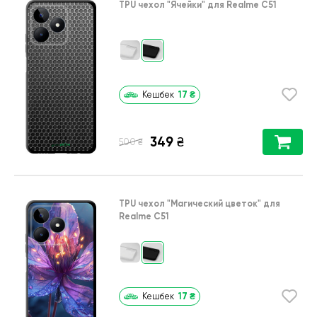
TPU чехол
"Ячейки"
для
Realme C51
17
₴
Кешбек
349
₴
₴
500
TPU чехол
"Магический цветок"
для
Realme C51
17
₴
Кешбек