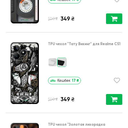
349
₴
₴
500
TPU чехол
"Тату Викинг"
для
Realme C51
17
₴
Кешбек
349
₴
₴
500
TPU чехол
"Золотая лихорадка