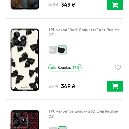
349
₴
₴
500
TPU чехол
"Dark Coquette"
для
Realme
C51
17
₴
Кешбек
349
₴
₴
500
TPU чехол
"Вышиванка 52"
для
Realme
C51