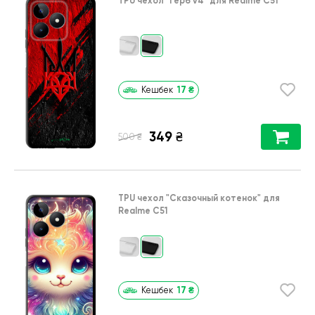
TPU чехол
"Герб v4"
для
Realme C51
17
₴
Кешбек
349
₴
₴
500
TPU чехол
"Сказочный котенок"
для
Realme C51
17
₴
Кешбек