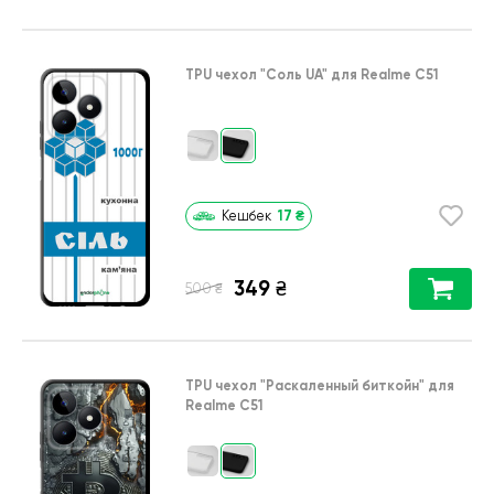
TPU чехол
"Соль UA"
для
Realme C51
17
₴
Кешбек
349
₴
₴
500
TPU чехол
"Раскаленный биткойн"
для
Realme C51