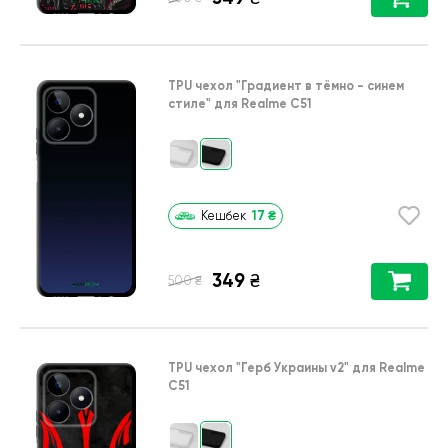
TPU чехол
"Градиент в тёмно - синем
стиле"
для
Realme C51
17
₴
Кешбек
349
₴
₴
500
TPU чехол
"Герб Украины v2"
для
Realme
C51