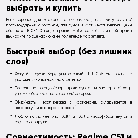
выбрать и купить
Если коротко: для кармана тонкий силикон, для 'живу активно'
противоударный с бортиком, для сумки и карт чехол-книжка. Цены
обычно от 100-450 грн, отправляем быстро и без лишней драмы
выбирайте по сценарию, а не по легенде маркетинга.
Быстрый выбор (без лишних
слов)
Хожу без сумки беру ультратонкий TPU 0.75 мм: почти не
утолщает, кнопки нажимаются легко.
Постоянные поездки/спорт противоударный бампер с airbag-
углами и бортиком над экраном/камерой.
Офис/карты чехол-книжка с карманами, складывается в
подставку (кино в дороге спасает).
Люблю 'поплотнее' хват Soft/Full Soft с микрофиброй внутри и
софт-тач снаружи.
Совместимость: Realme C51 и