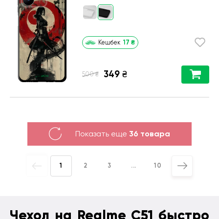
17
₴
Кешбек
349
₴
₴
500
Показать еще
36 товара
1
2
3
...
10
Чехол на Realme C51 быстро