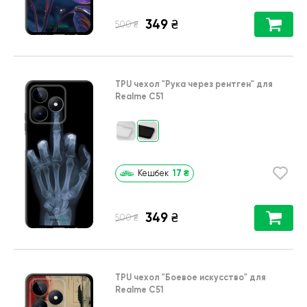
349
₴
₴
500
TPU чехол
"Рука через рентген"
для
Realme C51
17
₴
Кешбек
349
₴
₴
500
TPU чехол
"Боевое искусство"
для
Realme C51