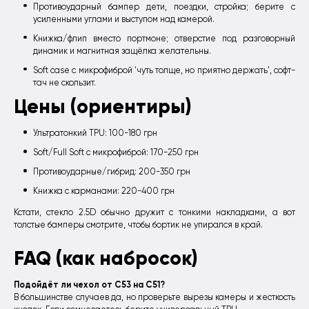
Противоударный бампер дети, поездки, стройка; берите с
усиленными углами и выступом над камерой.
Книжка/флип вместо портмоне; отверстие под разговорный
динамик и магнитная защёлка желательны.
Soft case с микрофиброй 'чуть толще, но приятно держать', софт-
тач не скользит.
Цены (ориентиры)
Ультратонкий TPU: 100-180 грн
Soft/Full Soft с микрофиброй: 170-250 грн
Противоударные/гибрид: 200-350 грн
Книжка с карманами: 220-400 грн
Кстати, стекло 2.5D обычно дружит с тонкими накладками, а вот
толстые бамперы смотрите, чтобы бортик не упирался в край.
FAQ (как набросок)
Подойдёт ли чехол от C53 на C51?
В большинстве случаев да, но проверьте вырезы камеры и жесткость