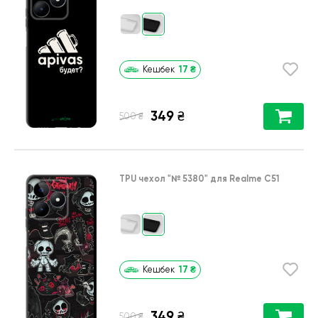
17
₴
Кешбек
349
₴
₴
500
TPU чехол
"№ 5380"
для
Realme C51
17
₴
Кешбек
349
₴
₴
500