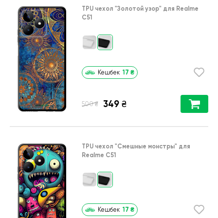
TPU чехол
"Золотой узор"
для
Realme
C51
17
₴
Кешбек
349
₴
₴
500
TPU чехол
"Cмешные монстры"
для
Realme C51
17
₴
Кешбек