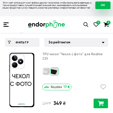
Этот сайт использует куки-файлы и другие технологии, чтобы помочь вам в навигации, а
OK
также предоставить лучший пользовательский опыт, анализировать использование
наших продуктов и услуг, повысить качество рекламных и маркетинговых активностей.
Купить чехол 💙💛
💙 Чехлы на Realme
💛 Чехол для Realm
Чехол для Realme C51
За рейтингом
ФИЛЬТР
TPU чехол
"Чехол с фото"
для
Realme
C51
17
₴
Кешбек
349
₴
₴
500