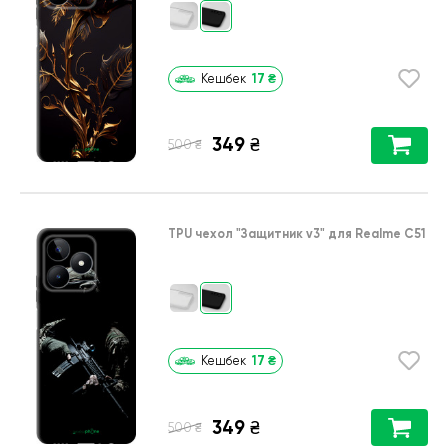
17
₴
Кешбек
349
₴
₴
500
TPU чехол
"Защитник v3"
для
Realme C51
17
₴
Кешбек
349
₴
₴
500