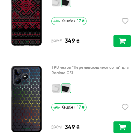
17
₴
Кешбек
349
₴
₴
500
TPU чехол
"Переливающиеся соты"
для
Realme C51
17
₴
Кешбек
349
₴
₴
500