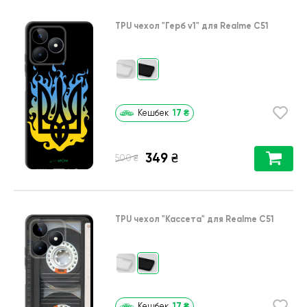
TPU чехол
"Герб v1"
для
Realme C51
17
₴
Кешбек
349
₴
₴
500
TPU чехол
"Кассета"
для
Realme C51
17
₴
Кешбек