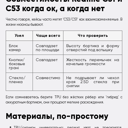
C53 когда ок, а когда нет
Честно говоря, кейсы часто метят 'C53/C51' как взаимозаменяемые. В
жизни нюансы бывают.
Узел
Чаще всего
Что проверить
Блок
Совпадает
Высоту бортика и форму
камер
по площади
отверстий под вспышку
Кнопки/
Совпадает
Жесткость перемычек на
боковые
качельке громкости
гранi
Стекло/
Совместимо
Не подрывает ли чехол
пленка
края 2.5D стекла при
снятии
Если сомневаетесь берите TPU без жёстких рёбер или 'гибрид' с
аккуратным бортиком, они прощают мелкие расхождения.
Материалы, по-простому
TPU/силикон универсально: держит хват, не трескается,