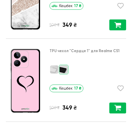
17
₴
Кешбек
349
₴
₴
500
TPU чехол
"Сердце 1"
для
Realme C51
17
₴
Кешбек
349
₴
₴
500