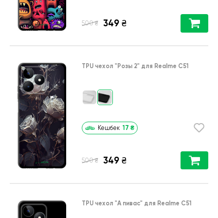
349
₴
₴
500
TPU чехол
"Розы 2"
для
Realme C51
17
₴
Кешбек
349
₴
₴
500
TPU чехол
"А пивас"
для
Realme C51