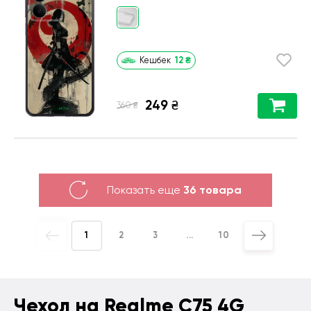
12
₴
Кешбек
249
₴
₴
360
Показать еще
36 товара
1
2
3
...
10
Чехол на Realme C75 4G