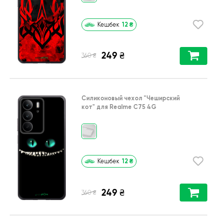
12
₴
Кешбек
249
₴
₴
360
Силиконовый чехол
"Чеширский
кот"
для
Realme C75 4G
12
₴
Кешбек
249
₴
₴
360