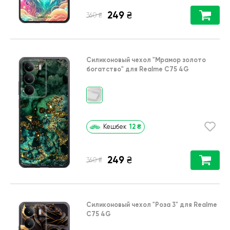
249
₴
₴
360
Силиконовый чехол
"Мрамор золото
богатство"
для
Realme C75 4G
12
₴
Кешбек
249
₴
₴
360
Силиконовый чехол
"Роза 3"
для
Realme
C75 4G