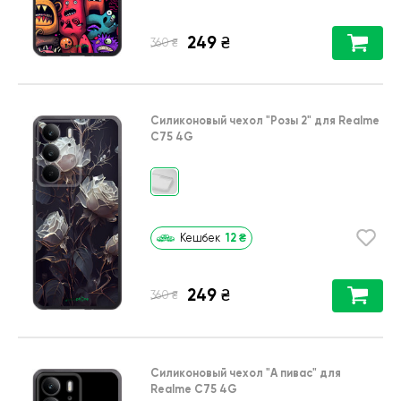
249
₴
₴
360
Силиконовый чехол
"Розы 2"
для
Realme
C75 4G
12
₴
Кешбек
249
₴
₴
360
Силиконовый чехол
"А пивас"
для
Realme C75 4G