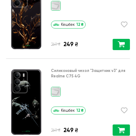
12
₴
Кешбек
249
₴
₴
360
Силиконовый чехол
"Защитник v3"
для
Realme C75 4G
12
₴
Кешбек
249
₴
₴
360