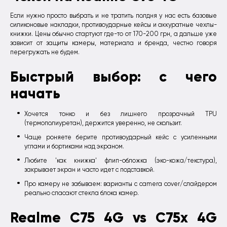
Если нужно просто выбрать и не тратить полдня у нас есть базовые
силиконовые накладки, противоударные кейсы и аккуратные чехлы-
книжки. Цены обычно стартуют где-то от 170-200 грн, а дальше уже
зависит от защиты камеры, материала и бренда, честно говоря
перегружать не будем.
Быстрый выбор: с чего
начать
Хочется тонко и без лишнего прозрачный TPU
(термополиуретан), держится уверенно, не скользит.
Чаще роняете берите противоударный кейс с усиленными
углами и бортиками над экраном.
Любите 'как книжка' флип-обложка (эко-кожа/текстура),
закрывает экран и часто идет с подставкой.
Про камеру не забываем: варианты с camera cover/слайдером
реально спасают стекла блока камер.
Realme C75 4G vs C75x 4G