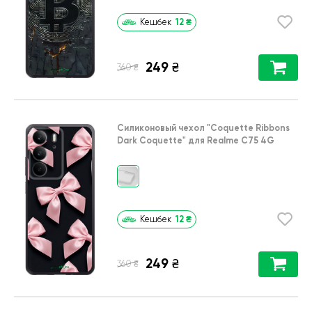
12
₴
Кешбек
249
₴
₴
360
Силиконовый чехол
"Coquette Ribbons
Dark Coquette"
для
Realme C75 4G
12
₴
Кешбек
249
₴
₴
360