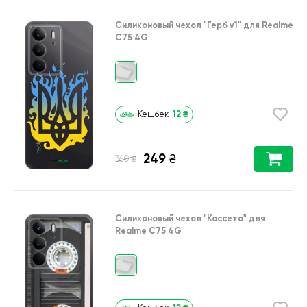
Силиконовый чехол
"Герб v1"
для
Realme
C75 4G
12
₴
Кешбек
249
₴
₴
360
Силиконовый чехол
"Кассета"
для
Realme C75 4G