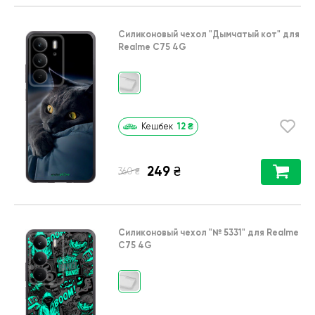
Силиконовый чехол
"Дымчатый кот"
для
Realme C75 4G
12
₴
Кешбек
249
₴
₴
360
Силиконовый чехол
"№ 5331"
для
Realme
C75 4G