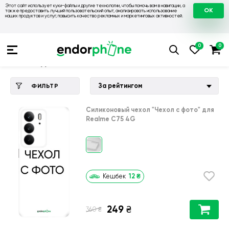
Этот сайт использует куки-файлы и другие технологии, чтобы помочь вам в навигации, а
OK
также предоставить лучший пользовательский опыт, анализировать использование
наших продуктов и услуг, повысить качество рекламных и маркетинговых активностей.
Купить чехол 💙💛
💙 Чехлы на Realme
💛 Чехол для Realm
Чехол для Realme C75 4G
За рейтингом
ФИЛЬТР
Силиконовый чехол
"Чехол с фото"
для
Realme C75 4G
12
₴
Кешбек
249
₴
₴
360