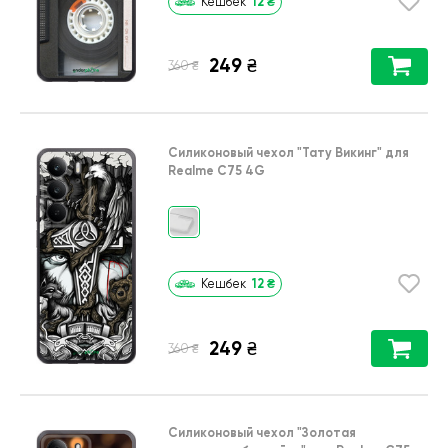
12
₴
Кешбек
249
₴
₴
360
Силиконовый чехол
"Тату Викинг"
для
Realme C75 4G
12
₴
Кешбек
249
₴
₴
360
Силиконовый чехол
"Золотая