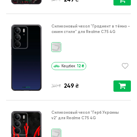
Силиконовый чехол
"Градиент в тёмно -
синем стиле"
для
Realme C75 4G
12
₴
Кешбек
249
₴
₴
360
Силиконовый чехол
"Герб Украины
v2"
для
Realme C75 4G