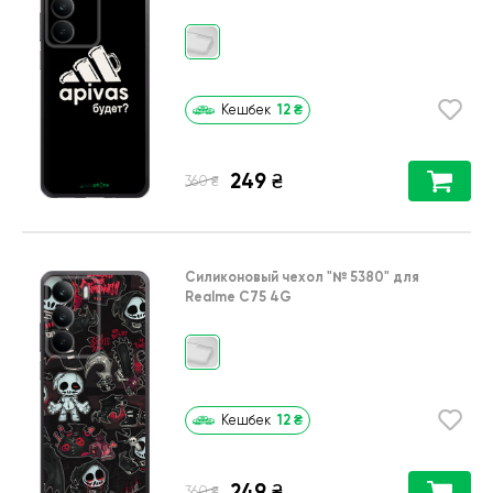
12
₴
Кешбек
249
₴
₴
360
Силиконовый чехол
"№ 5380"
для
Realme C75 4G
12
₴
Кешбек
249
₴
₴
360