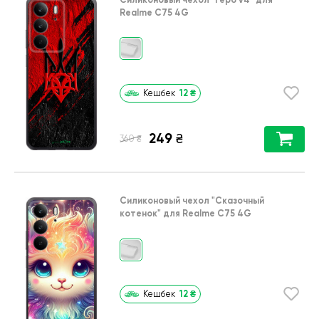
Realme C75 4G
12
₴
Кешбек
249
₴
₴
360
Силиконовый чехол
"Сказочный
котенок"
для
Realme C75 4G
12
₴
Кешбек