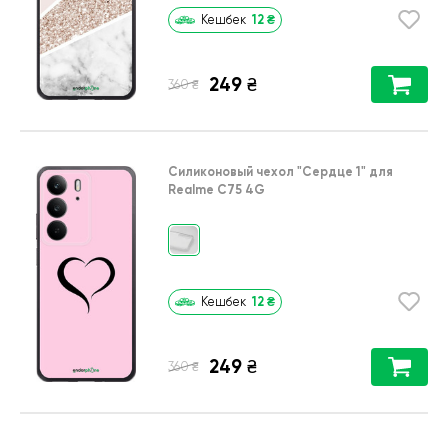
12
₴
Кешбек
249
₴
₴
360
Силиконовый чехол
"Сердце 1"
для
Realme C75 4G
12
₴
Кешбек
249
₴
₴
360