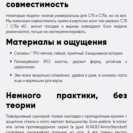
совместимость
Некоторые модели чехлов универсальны для C75 и C75x, но не все.
Мы помечаем совместимость прямо в карточке если там указано 'C75
/ C75x 4G', значит посадка и вырезы совпадают. Если модели
различаются, лучше не экспериментировать.
Материалы и ощущения
Силикон / TPU мягкий, гибкий, приятный. Ежедневная история.
Поликарбонат (PC) жестче, держит форму, устойчив к
царапинам.
Эко-кожа визуально спокойнее, удобна в руке, в книжках часто
еще и кармашек для карты.
Немного практики, без
теории
Повседневный сценарий: тонкая накладка с приподнятыми краями +
защитное стекло и этого хватает большинству. Если работа 'в полях'
или актив противоударная серия (в духе XUNDD/ArmorStandart)
спокойнее переживает падения на угол. А вот глянец быстро