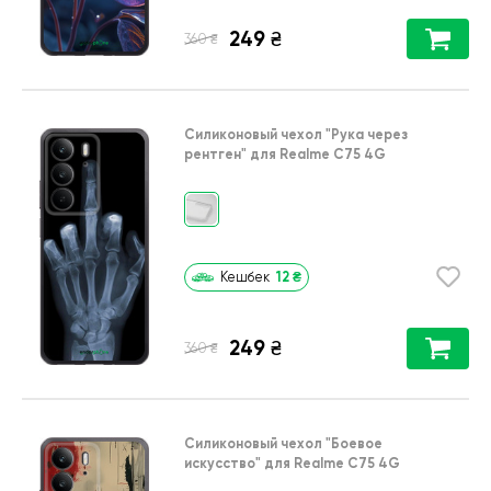
249
₴
₴
360
Силиконовый чехол
"Рука через
рентген"
для
Realme C75 4G
12
₴
Кешбек
249
₴
₴
360
Силиконовый чехол
"Боевое
искусство"
для
Realme C75 4G