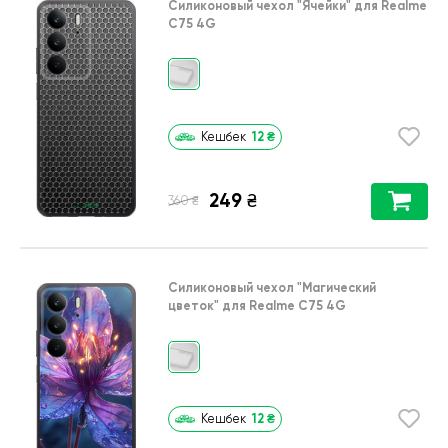
Силиконовый чехол
"Ячейки"
для
Realme
C75 4G
12
₴
Кешбек
249
₴
₴
360
Силиконовый чехол
"Магический
цветок"
для
Realme C75 4G
12
₴
Кешбек