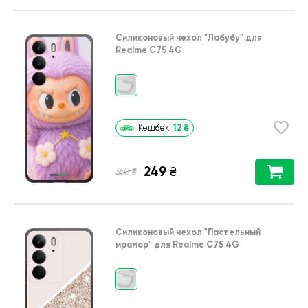
Силиконовый чехол
"Лабубу"
для
Realme C75 4G
12
₴
Кешбек
249
₴
₴
360
Силиконовый чехол
"Пастельный
мрамор"
для
Realme C75 4G