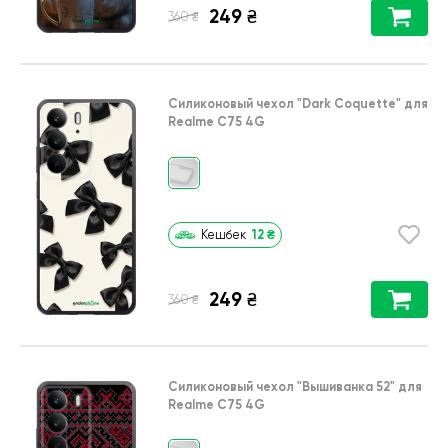
249
₴
₴
360
Силиконовый чехол
"Dark Coquette"
для
Realme C75 4G
12
₴
Кешбек
249
₴
₴
360
Силиконовый чехол
"Вышиванка 52"
для
Realme C75 4G