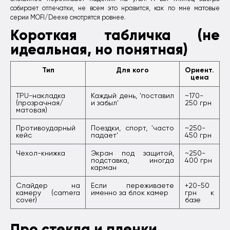
собирает отпечатки, не всем это нравится, как по мне матовые
серии MOFI/Deexe смотрятся ровнее.
Короткая табличка (не
идеальная, но понятная)
Тип
Для кого
Ориент.
цена
TPU-накладка
Каждый день, 'поставил
~170-
(прозрачная/
и забыл'
250 грн
матовая)
Противоударный
Поездки, спорт, 'часто
~250-
кейс
падает'
450 грн
Чехол-книжка
Экран под защитой,
~250-
подставка, иногда
400 грн
карман
Слайдер на
Если переживаете
+20-50
камеру (camera
именно за блок камер
грн к
cover)
базе
Про стекла и пленки