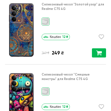
Силиконовый чехол
"Золотой узор"
для
Realme C75 4G
12
₴
Кешбек
249
₴
₴
360
Силиконовый чехол
"Cмешные
монстры"
для
Realme C75 4G
12
₴
Кешбек