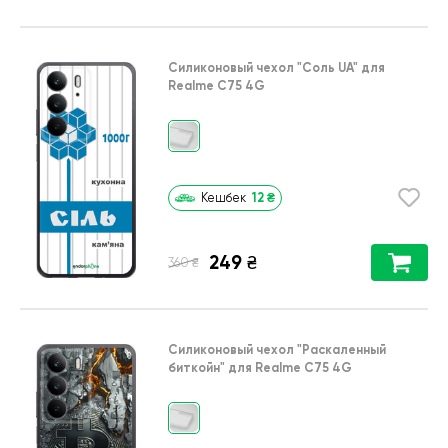
Силиконовый чехол
"Соль UA"
для
Realme C75 4G
12
₴
Кешбек
249
₴
₴
360
Силиконовый чехол
"Раскаленный
биткойн"
для
Realme C75 4G