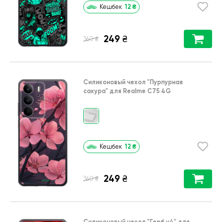
12
₴
Кешбек
249
₴
₴
360
Силиконовый чехол
"Пурпурная
сакура"
для
Realme C75 4G
12
₴
Кешбек
249
₴
₴
360
Силиконовый чехол
"Герб v4"
для