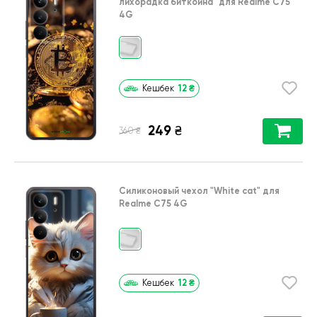
лихорадка биткойна"
для
Realme C75
4G
12
₴
Кешбек
249
₴
₴
360
Силиконовый чехол
"White cat"
для
Realme C75 4G
12
₴
Кешбек