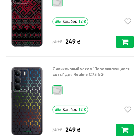
12
₴
Кешбек
249
₴
₴
360
Силиконовый чехол
"Переливающиеся
соты"
для
Realme C75 4G
12
₴
Кешбек
249
₴
₴
360