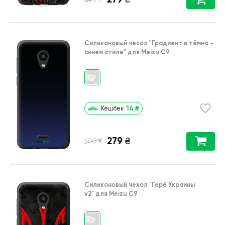
Силиконовый чехол
"Градиент в тёмно -
синем стиле"
для
Meizu C9
14
₴
Кешбек
279
₴
₴
400
Силиконовый чехол
"Герб Украины
v2"
для
Meizu C9