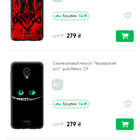
14
₴
Кешбек
279
₴
₴
400
Силиконовый чехол
"Чеширский
кот"
для
Meizu C9
14
₴
Кешбек
279
₴
₴
400