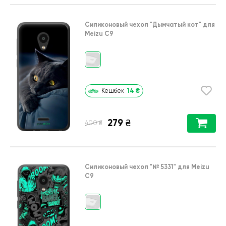
Силиконовый чехол
"Дымчатый кот"
для
Meizu C9
14
₴
Кешбек
279
₴
₴
400
Силиконовый чехол
"№ 5331"
для
Meizu
C9