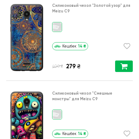
Силиконовый чехол
"Золотой узор"
для
Meizu C9
14
₴
Кешбек
279
₴
₴
400
Силиконовый чехол
"Cмешные
монстры"
для
Meizu C9
14
₴
Кешбек