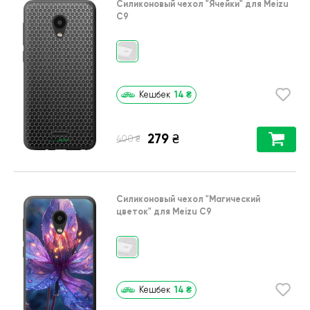
Силиконовый чехол
"Ячейки"
для
Meizu
C9
14
₴
Кешбек
279
₴
₴
400
Силиконовый чехол
"Магический
цветок"
для
Meizu C9
14
₴
Кешбек