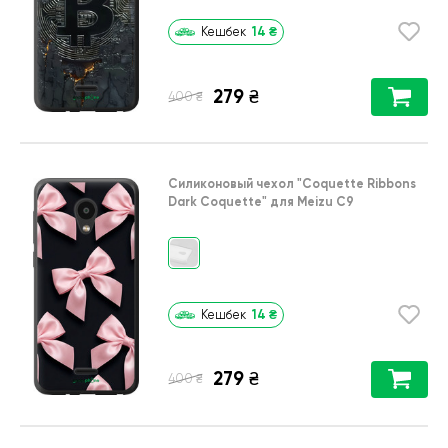
14
₴
Кешбек
279
₴
₴
400
Силиконовый чехол
"Coquette Ribbons
Dark Coquette"
для
Meizu C9
14
₴
Кешбек
279
₴
₴
400