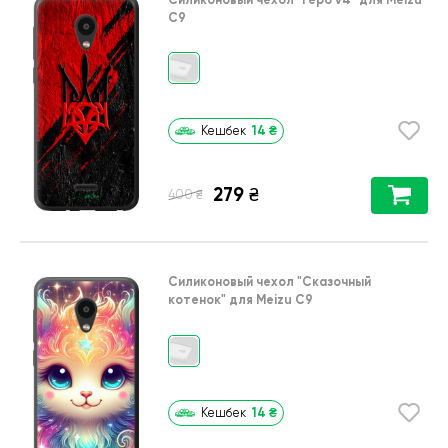
C9
14
₴
Кешбек
279
₴
₴
400
Силиконовый чехол
"Сказочный
котенок"
для
Meizu C9
14
₴
Кешбек