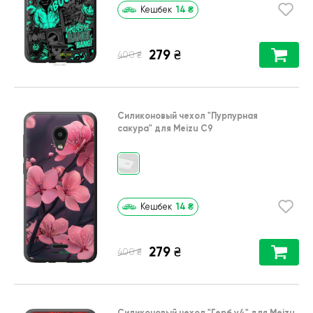
14
₴
Кешбек
279
₴
₴
400
Силиконовый чехол
"Пурпурная
сакура"
для
Meizu C9
14
₴
Кешбек
279
₴
₴
400
Силиконовый чехол
"Герб v4"
для
Meizu