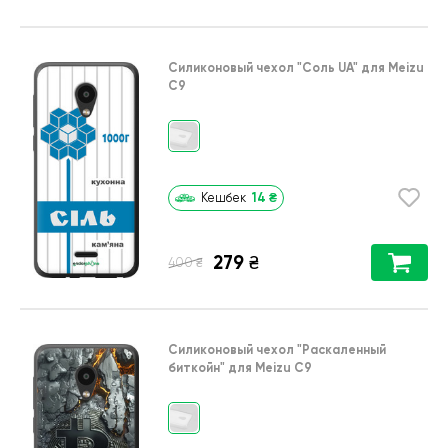
Силиконовый чехол
"Соль UA"
для
Meizu
C9
14
₴
Кешбек
279
₴
₴
400
Силиконовый чехол
"Раскаленный
биткойн"
для
Meizu C9