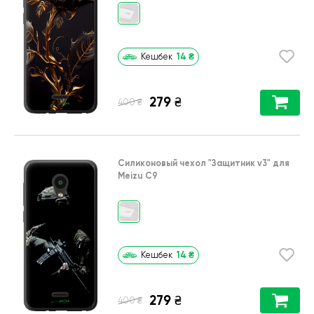
14
₴
Кешбек
279
₴
₴
400
Силиконовый чехол
"Защитник v3"
для
Meizu C9
14
₴
Кешбек
279
₴
₴
400