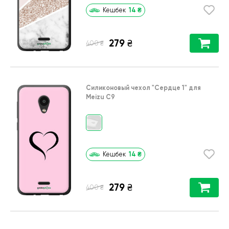
14
₴
Кешбек
279
₴
₴
400
Силиконовый чехол
"Сердце 1"
для
Meizu C9
14
₴
Кешбек
279
₴
₴
400