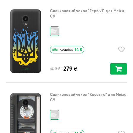
Силиконовый чехол
"Герб v1"
для
Meizu
C9
14
₴
Кешбек
279
₴
₴
400
Силиконовый чехол
"Кассета"
для
Meizu
C9