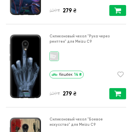
279
₴
₴
400
Силиконовый чехол
"Рука через
рентген"
для
Meizu C9
14
₴
Кешбек
279
₴
₴
400
Силиконовый чехол
"Боевое
искусство"
для
Meizu C9