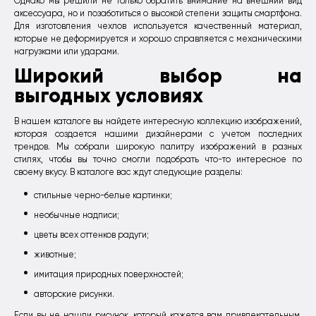
Однако мы решили не только обратить внимание на внешний вид
аксессуара, но и позаботиться о высокой степени защиты смартфона.
Для изготовления чехлов используется качественный материал,
которые не деформируется и хорошо справляется с механическими
нагрузками или ударами.
Широкий выбор на
выгодных условиях
В нашем каталоге вы найдете интересную коллекцию изображений,
которая создается нашими дизайнерами с учетом последних
трендов. Мы собрали широкую палитру изображений в разных
стилях, чтобы вы точно смогли подобрать что-то интересное по
своему вкусу. В каталоге вас ждут следующие разделы:
стильные черно-белые картинки;
необычные надписи;
цветы всех оттенков радуги;
животные;
имитация природных поверхностей;
авторские рисунки.
Если вы не нашли рисунок, который кажется вам привлекательным,