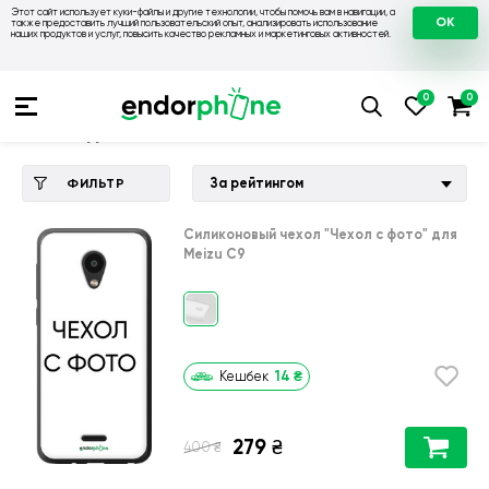
Этот сайт использует куки-файлы и другие технологии, чтобы помочь вам в навигации, а
OK
также предоставить лучший пользовательский опыт, анализировать использование
наших продуктов и услуг, повысить качество рекламных и маркетинговых активностей.
Купить чехол 💙💛
💙 Чехлы на Meizu
💛 Чехол для Meizu C
Чехол для Meizu C9
За рейтингом
ФИЛЬТР
Силиконовый чехол
"Чехол с фото"
для
Meizu C9
14
₴
Кешбек
279
₴
₴
400