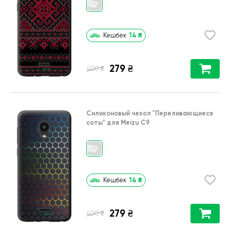
14
₴
Кешбек
279
₴
₴
400
Силиконовый чехол
"Переливающиеся
соты"
для
Meizu C9
14
₴
Кешбек
279
₴
₴
400