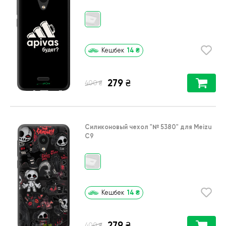
14
₴
Кешбек
279
₴
₴
400
Силиконовый чехол
"№ 5380"
для
Meizu
C9
14
₴
Кешбек
279
₴
₴
400