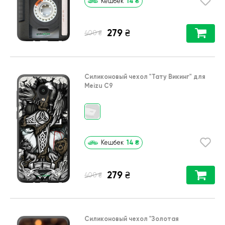
14
₴
Кешбек
279
₴
₴
400
Силиконовый чехол
"Тату Викинг"
для
Meizu C9
14
₴
Кешбек
279
₴
₴
400
Силиконовый чехол
"Золотая