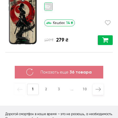
14
₴
Кешбек
279
₴
₴
400
Показать еще
36 товара
1
2
3
...
10
Дорогой смартфон в наше время – это не роскошь, а необходимость.