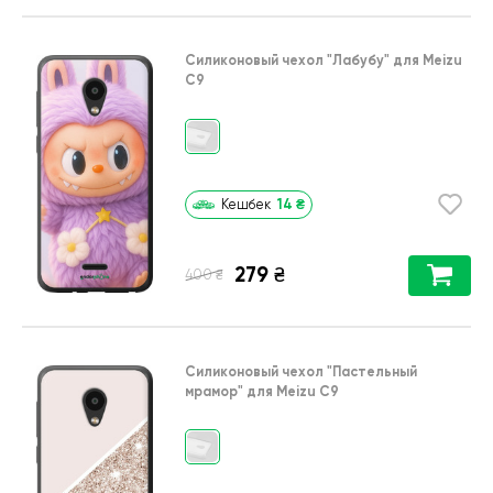
Силиконовый чехол
"Лабубу"
для
Meizu
C9
14
₴
Кешбек
279
₴
₴
400
Силиконовый чехол
"Пастельный
мрамор"
для
Meizu C9