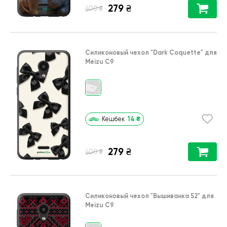
279
₴
₴
400
Силиконовый чехол
"Dark Coquette"
для
Meizu C9
14
₴
Кешбек
279
₴
₴
400
Силиконовый чехол
"Вышиванка 52"
для
Meizu C9