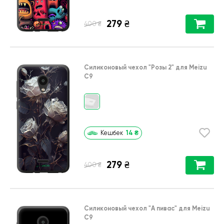
279
₴
₴
400
Силиконовый чехол
"Розы 2"
для
Meizu
C9
14
₴
Кешбек
279
₴
₴
400
Силиконовый чехол
"А пивас"
для
Meizu
C9