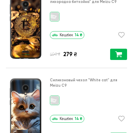
лихорадка биткойна"
для
Meizu C9
14
₴
Кешбек
279
₴
₴
400
Силиконовый чехол
"White cat"
для
Meizu C9
14
₴
Кешбек