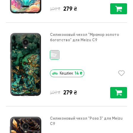
279
₴
₴
400
Силиконовый чехол
"Мрамор золото
богатство"
для
Meizu C9
14
₴
Кешбек
279
₴
₴
400
Силиконовый чехол
"Роза 3"
для
Meizu
C9