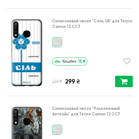
Силиконовый чехол
"Соль UA"
для
Tecno
Camon 12 CC7
15
₴
Кешбек
299
₴
₴
430
Силиконовый чехол
"Раскаленный
биткойн"
для
Tecno Camon 12 CC7