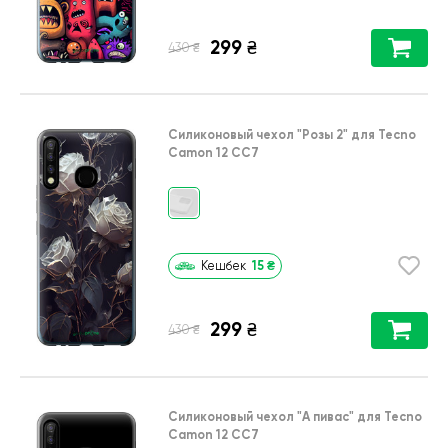
299
₴
₴
430
Силиконовый чехол
"Розы 2"
для
Tecno
Camon 12 CC7
15
₴
Кешбек
299
₴
₴
430
Силиконовый чехол
"А пивас"
для
Tecno
Camon 12 CC7