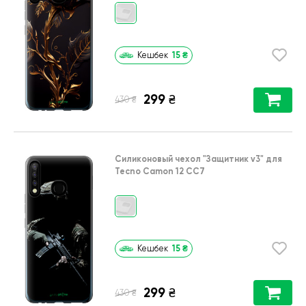
15
₴
Кешбек
299
₴
₴
430
Силиконовый чехол
"Защитник v3"
для
Tecno Camon 12 CC7
15
₴
Кешбек
299
₴
₴
430