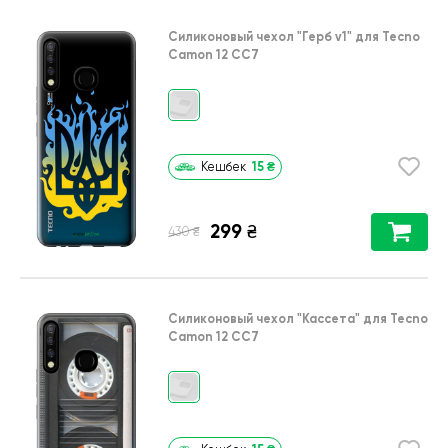
Силиконовый чехол
"Герб v1"
для
Tecno
Camon 12 CC7
15
₴
Кешбек
299
₴
₴
430
Силиконовый чехол
"Кассета"
для
Tecno
Camon 12 CC7