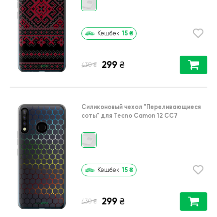
15
₴
Кешбек
299
₴
₴
430
Силиконовый чехол
"Переливающиеся
соты"
для
Tecno Camon 12 CC7
15
₴
Кешбек
299
₴
₴
430