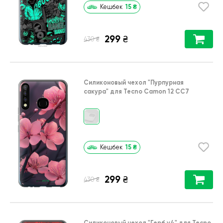
15
₴
Кешбек
299
₴
₴
430
Силиконовый чехол
"Пурпурная
сакура"
для
Tecno Camon 12 CC7
15
₴
Кешбек
299
₴
₴
430
Силиконовый чехол
"Герб v4"
для
Tecno