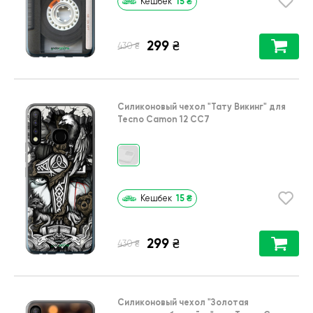
15
₴
Кешбек
299
₴
₴
430
Силиконовый чехол
"Тату Викинг"
для
Tecno Camon 12 CC7
15
₴
Кешбек
299
₴
₴
430
Силиконовый чехол
"Золотая