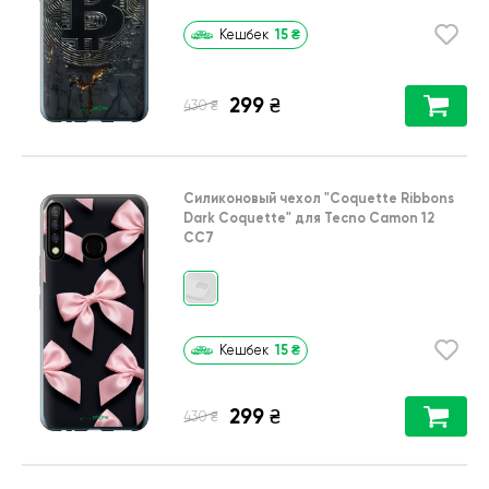
15
₴
Кешбек
299
₴
₴
430
Силиконовый чехол
"Coquette Ribbons
Dark Coquette"
для
Tecno Camon 12
CC7
15
₴
Кешбек
299
₴
₴
430