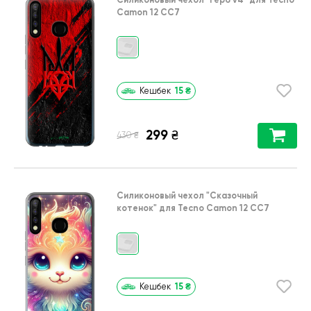
Camon 12 CC7
15
₴
Кешбек
299
₴
₴
430
Силиконовый чехол
"Сказочный
котенок"
для
Tecno Camon 12 CC7
15
₴
Кешбек