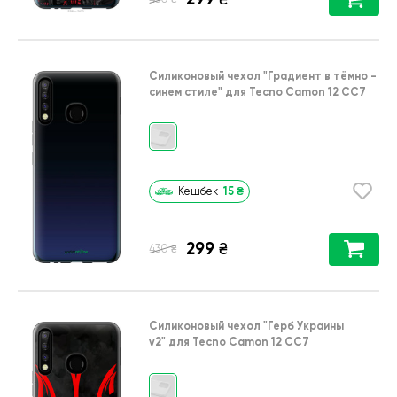
Силиконовый чехол
"Градиент в тёмно -
синем стиле"
для
Tecno Camon 12 CC7
15
₴
Кешбек
299
₴
₴
430
Силиконовый чехол
"Герб Украины
v2"
для
Tecno Camon 12 CC7