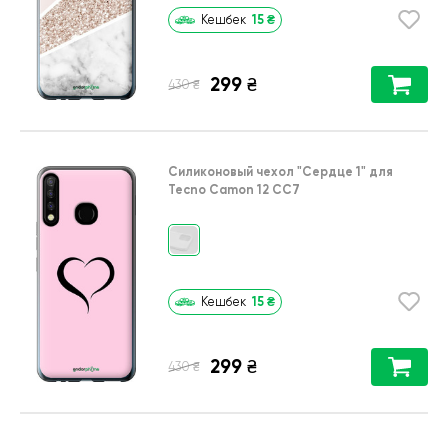
15
₴
Кешбек
299
₴
₴
430
Силиконовый чехол
"Сердце 1"
для
Tecno Camon 12 CC7
15
₴
Кешбек
299
₴
₴
430