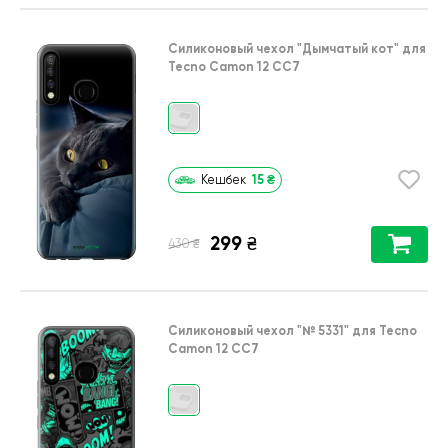
Силиконовый чехол
"Дымчатый кот"
для
Tecno Camon 12 CC7
15
₴
Кешбек
299
₴
₴
430
Силиконовый чехол
"№ 5331"
для
Tecno
Camon 12 CC7