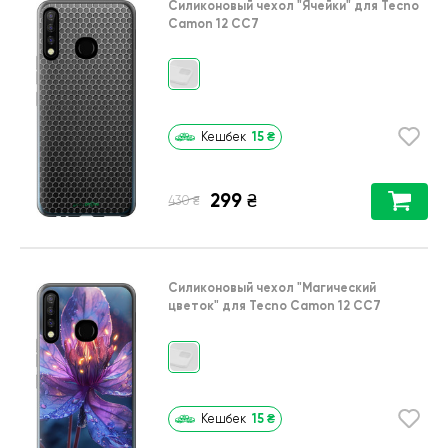
Силиконовый чехол
"Ячейки"
для
Tecno
Camon 12 CC7
15
₴
Кешбек
299
₴
₴
430
Силиконовый чехол
"Магический
цветок"
для
Tecno Camon 12 CC7
15
₴
Кешбек