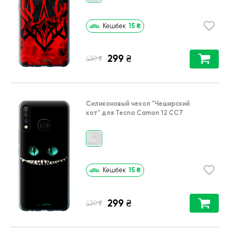
15
₴
Кешбек
299
₴
₴
430
Силиконовый чехол
"Чеширский
кот"
для
Tecno Camon 12 CC7
15
₴
Кешбек
299
₴
₴
430