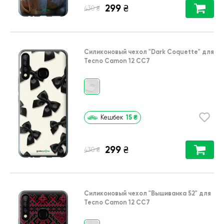
299
₴
₴
430
Силиконовый чехол
"Dark Coquette"
для
Tecno Camon 12 CC7
15
₴
Кешбек
299
₴
₴
430
Силиконовый чехол
"Вышиванка 52"
для
Tecno Camon 12 CC7