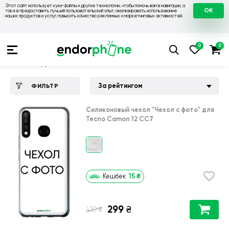
Этот сайт использует куки-файлы и другие технологии, чтобы помочь вам в навигации, а
OK
также предоставить лучший пользовательский опыт, анализировать использование
наших продуктов и услуг, повысить качество рекламных и маркетинговых активностей.
Купить чехол 💙💛
💙 Чехлы на Tecno
💛 Чехол для Tecno 
Чехол для Tecno Camon 12 CC7
За рейтингом
ФИЛЬТР
Силиконовый чехол
"Чехол с фото"
для
Tecno Camon 12 CC7
15
₴
Кешбек
299
₴
₴
430