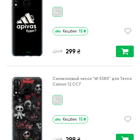
15
₴
Кешбек
299
₴
₴
430
Силиконовый чехол
"№ 5380"
для
Tecno
Camon 12 CC7
15
₴
Кешбек
299
₴
₴
430