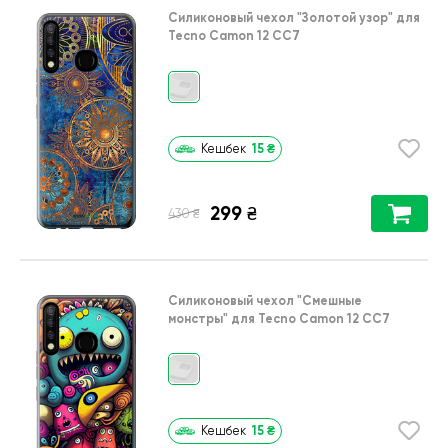
Силиконовый чехол
"Золотой узор"
для
Tecno Camon 12 CC7
15
₴
Кешбек
299
₴
₴
430
Силиконовый чехол
"Cмешные
монстры"
для
Tecno Camon 12 CC7
15
₴
Кешбек