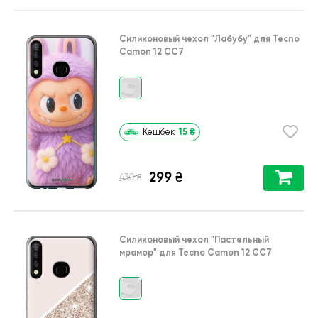
Силиконовый чехол
"Лабубу"
для
Tecno
Camon 12 CC7
15
₴
Кешбек
299
₴
₴
430
Силиконовый чехол
"Пастельный
мрамор"
для
Tecno Camon 12 CC7