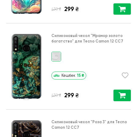
299
₴
₴
430
Силиконовый чехол
"Мрамор золото
богатство"
для
Tecno Camon 12 CC7
15
₴
Кешбек
299
₴
₴
430
Силиконовый чехол
"Роза 3"
для
Tecno
Camon 12 CC7