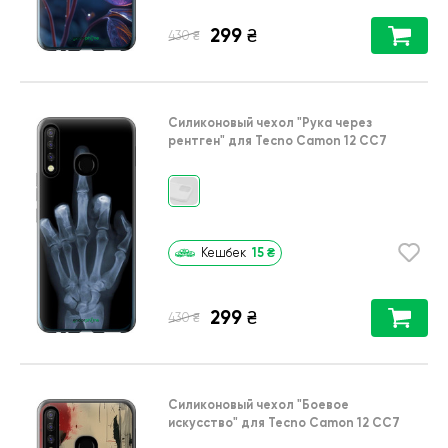
299
₴
₴
430
Силиконовый чехол
"Рука через
рентген"
для
Tecno Camon 12 CC7
15
₴
Кешбек
299
₴
₴
430
Силиконовый чехол
"Боевое
искусство"
для
Tecno Camon 12 CC7