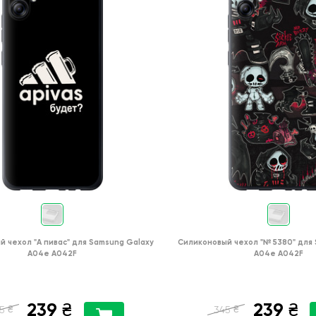
й чехол
"А пивас"
для
Samsung Galaxy
Силиконовый чехол
"№ 5380"
для
A04e A042F
A04e A042F
239
239
₴
₴
₴
₴
5
345