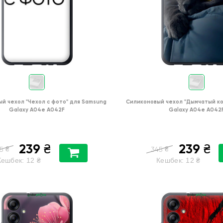
ый чехол
"Чехол с фото"
для
Samsung
Силиконовый чехол
"Дымчатый ко
Galaxy A04e A042F
Galaxy A04e A042
239
239
₴
₴
₴
₴
5
345
Кешбек:
12
₴
Кешбек:
12
₴