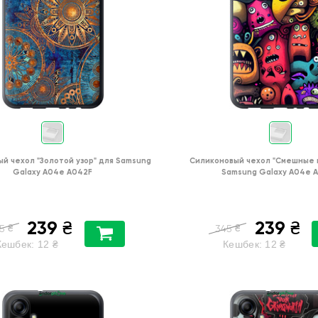
ый чехол
"Золотой узор"
для
Samsung
Силиконовый чехол
"Cмешные 
Galaxy A04e A042F
Samsung Galaxy A04e 
239
239
₴
₴
₴
₴
5
345
Кешбек:
12
₴
Кешбек:
12
₴