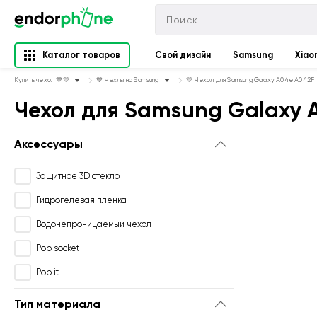
Каталог товаров
Свой дизайн
Samsung
Xiao
Купить чехол 💙💛
💙 Чехлы на Samsung
💛 Чехол для Samsung Galaxy A04e A042F
Чехол для Samsung Galaxy 
Аксессуары
Защитное 3D стекло
Гидрогелевая пленка
Водонепроницаемый чехол
Pop socket
Pop it
Тип материала