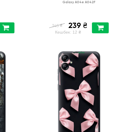
Galaxy A04e A042F
239
₴
₴
345
Кешбек:
12
₴