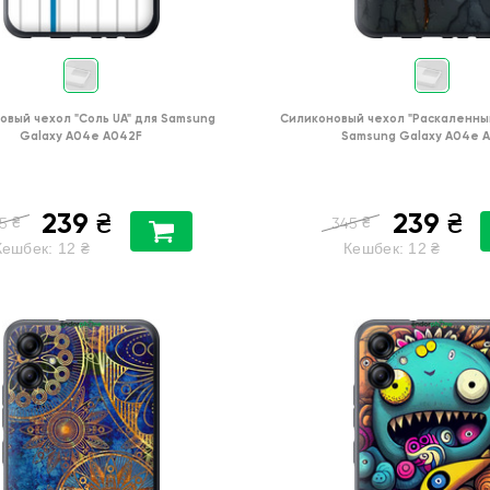
овый чехол
"Соль UA"
для
Samsung
Силиконовый чехол
"Раскаленны
Galaxy A04e A042F
Samsung Galaxy A04e 
239
239
₴
₴
₴
₴
5
345
Кешбек:
12
₴
Кешбек:
12
₴