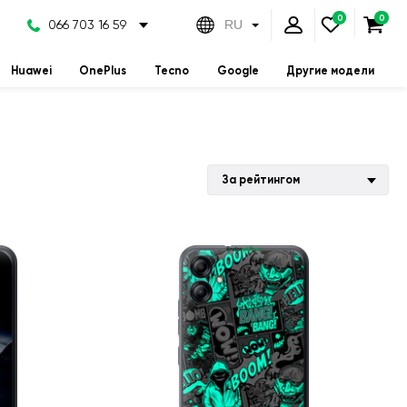
066 703 16 59
RU
Huawei
OnePlus
Tecno
Google
Другие модели
За рейтингом