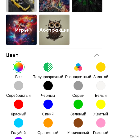
Игры
Абстракции
Цвет
Все
Полупрозрачный
Разноцветный
Золотой
Серебристый
Черный
Серый
Белый
Красный
Синий
Зеленый
Желтый
Голубой
Оранжевый
Коричневый
Розовый
Сили