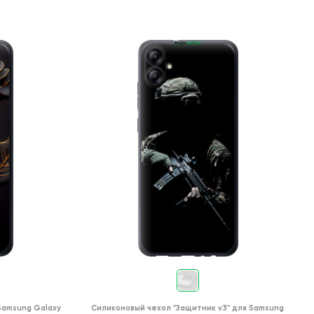
Samsung Galaxy
Силиконовый чехол
"Защитник v3"
для
Samsung