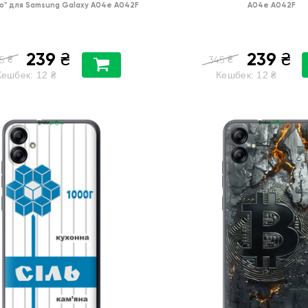
о"
для
Samsung Galaxy A04e A042F
A04e A042F
239
239
₴
₴
₴
₴
5
345
Кешбек:
12
₴
Кешбек:
12
₴