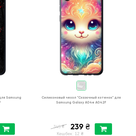
для
Samsung
Силиконовый чехол
"Сказочный котенок"
для
F
Samsung Galaxy A04e A042F
239
₴
₴
345
Кешбек:
12
₴