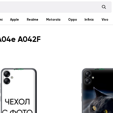
mi
Apple
Realme
Motorola
Oppo
Infinix
Vivo
A04e A042F