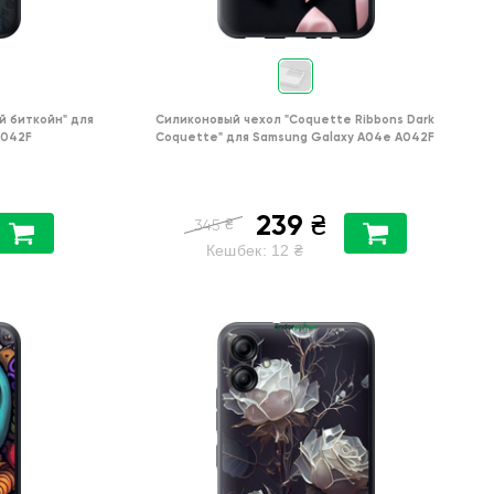
й биткойн"
для
Силиконовый чехол
"Coquette Ribbons Dark
A042F
Coquette"
для
Samsung Galaxy A04e A042F
239
₴
₴
345
Кешбек:
12
₴