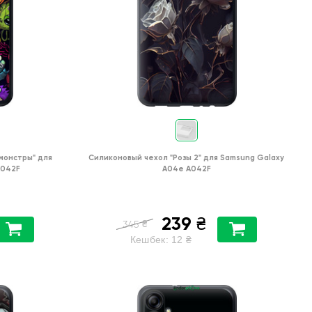
монстры"
для
Силиконовый чехол
"Розы 2"
для
Samsung Galaxy
A042F
A04e A042F
239
₴
₴
345
Кешбек:
12
₴