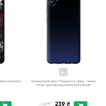
Samsung Galaxy
Силиконовый чехол
"Градиент в тёмно - синем
стиле"
для
Samsung Galaxy A04e A042F
239
₴
₴
345