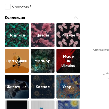
Силиконовый
Коллекции
Надписи
Цветы
Разное
Силиконов
Made
Праздники
Мрамор
in
Ukraine
34
Животные
Космос
Узоры