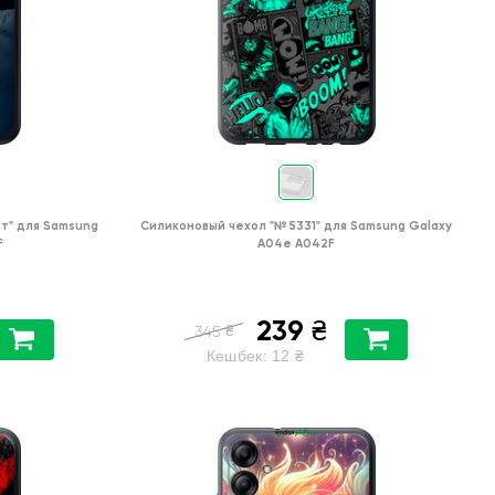
т"
для
Samsung
Силиконовый чехол
"№ 5331"
для
Samsung Galaxy
F
A04e A042F
239
₴
₴
345
Кешбек:
12
₴