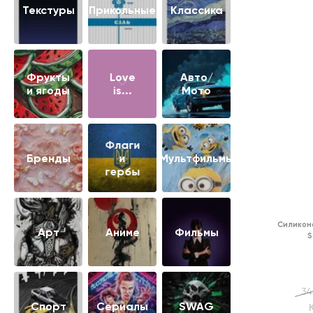
Текстуры
Прикольные
Классика
Фрукты
Love
Авто/
и ягоды
is...
Мото
Флаги
Бренды
и
Мультфильмы
гербы
Силикон
Арт
Аниме
Фильмы
S
34
Cпорт
Сериалы
SWAG