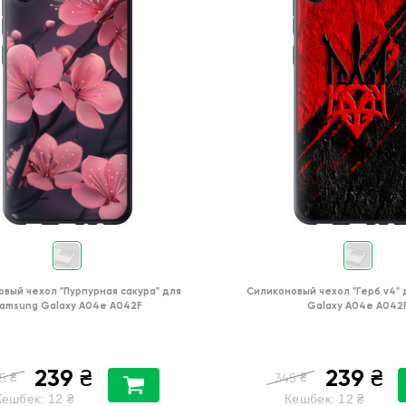
овый чехол
"Пурпурная сакура"
для
Силиконовый чехол
"Герб v4"
amsung Galaxy A04e A042F
Galaxy A04e A042
239
239
₴
₴
₴
₴
5
345
Кешбек:
12
₴
Кешбек:
12
₴