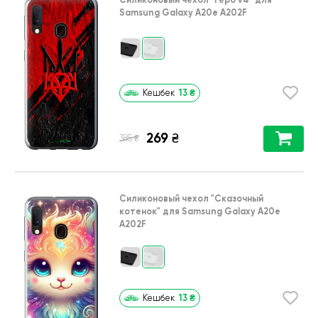
Samsung Galaxy A20e A202F
13
₴
Кешбек
269
₴
₴
385
Силиконовый чехол
"Сказочный
котенок"
для
Samsung Galaxy A20e
A202F
13
₴
Кешбек