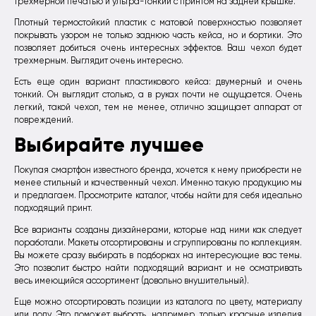
трехмерной печатью и ультра-тонкий с принтом на задней крышке.
Плотный термостойкий пластик с матовой поверхностью позволяет
покрывать узором не только заднюю часть кейса, но и бортики. Это
позволяет добиться очень интересных эффектов. Ваш чехол будет
трехмерным. Выглядит очень интересно.
Есть еще один вариант пластикового кейса: двумерный и очень
тонкий. Он выглядит столько, а в руках почти не ощущается. Очень
легкий, такой чехол, тем не менее, отлично защищает аппарат от
повреждений.
Выбирайте лучшее
Покупая смартфон известного бренда, хочется к нему приобрести не
менее стильный и качественный чехол. Именно такую продукцию мы
и предлагаем. Просмотрите каталог, чтобы найти для себя идеально
подходящий принт.
Все варианты созданы дизайнерами, которые над ними как следует
поработали. Макеты отсортированы и сгруппированы по коллекциям.
Вы можете сразу выбирать в подборках на интересующие вас темы.
Это позволит быстро найти подходящий вариант и не осматривать
весь имеющийся ассортимент (довольно внушительный).
Еще можно отсортировать позиции из каталога по цвету, материалу
или полу. Это поможет выбрать, например, только красные изделия