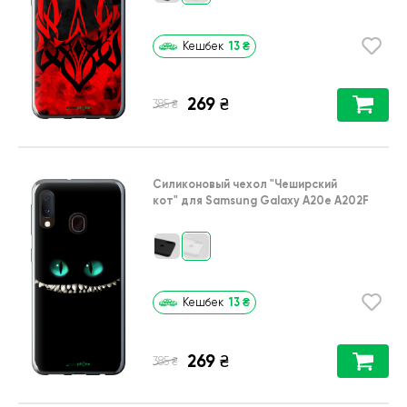
13
₴
Кешбек
269
₴
₴
385
Силиконовый чехол
"Чеширский
кот"
для
Samsung Galaxy A20e A202F
13
₴
Кешбек
269
₴
₴
385