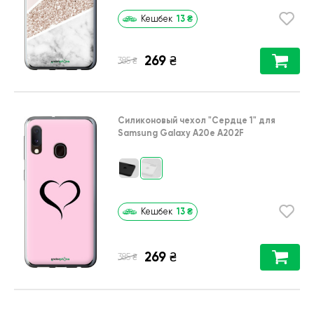
13
₴
Кешбек
269
₴
₴
385
Силиконовый чехол
"Сердце 1"
для
Samsung Galaxy A20e A202F
13
₴
Кешбек
269
₴
₴
385