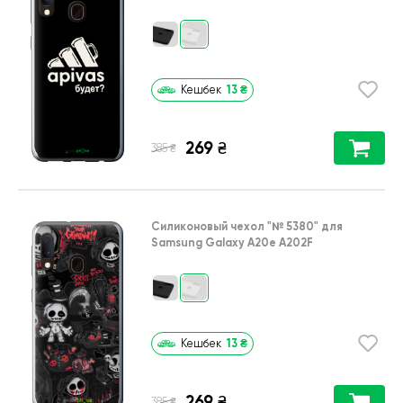
13
₴
Кешбек
269
₴
₴
385
Силиконовый чехол
"№ 5380"
для
Samsung Galaxy A20e A202F
13
₴
Кешбек
269
₴
₴
385