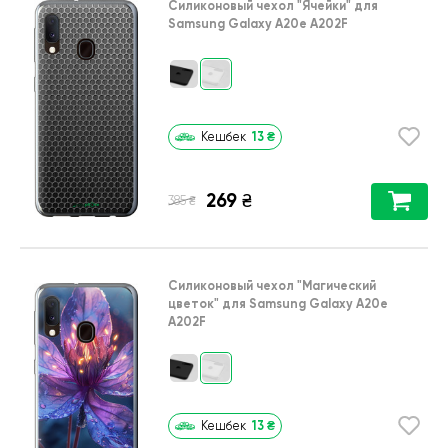
Силиконовый чехол
"Ячейки"
для
Samsung Galaxy A20e A202F
13
₴
Кешбек
269
₴
₴
385
Силиконовый чехол
"Магический
цветок"
для
Samsung Galaxy A20e
A202F
13
₴
Кешбек