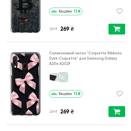
13
₴
Кешбек
269
₴
₴
385
Силиконовый чехол
"Coquette Ribbons
Dark Coquette"
для
Samsung Galaxy
A20e A202F
13
₴
Кешбек
269
₴
₴
385