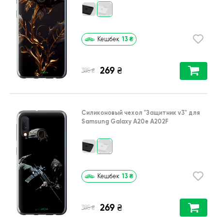
13
₴
Кешбек
269
₴
₴
385
Силиконовый чехол
"Защитник v3"
для
Samsung Galaxy A20e A202F
13
₴
Кешбек
269
₴
₴
385