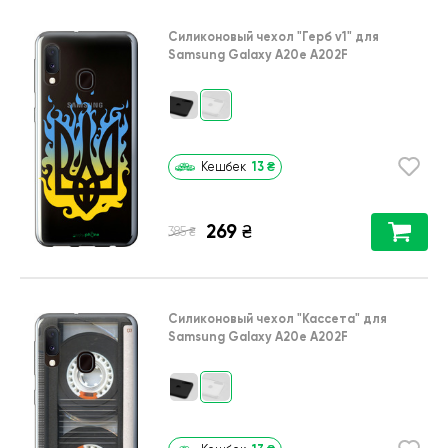
Силиконовый чехол
"Герб v1"
для
Samsung Galaxy A20e A202F
13
₴
Кешбек
269
₴
₴
385
Силиконовый чехол
"Кассета"
для
Samsung Galaxy A20e A202F