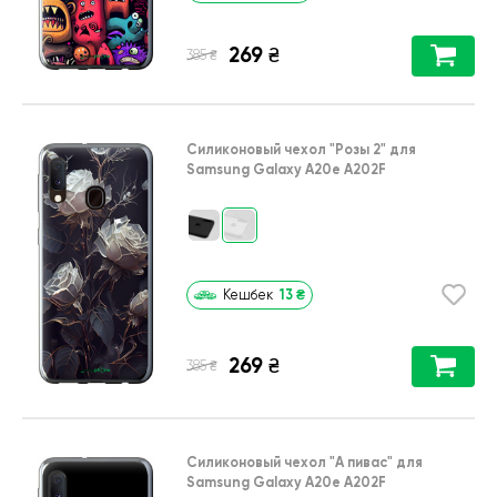
269
₴
₴
385
Силиконовый чехол
"Розы 2"
для
Samsung Galaxy A20e A202F
13
₴
Кешбек
269
₴
₴
385
Силиконовый чехол
"А пивас"
для
Samsung Galaxy A20e A202F