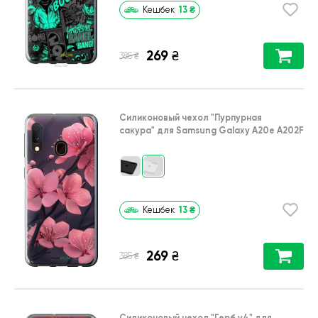
13
₴
Кешбек
269
₴
₴
385
Силиконовый чехол
"Пурпурная
сакура"
для
Samsung Galaxy A20e A202F
13
₴
Кешбек
269
₴
₴
385
Силиконовый чехол
"Герб v4"
для