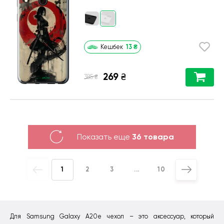
13
₴
Кешбек
269
₴
₴
385
Показать еще
36 товара
1
2
3
...
10
Для Samsung Galaxy A20e чехол – это аксессуар, который