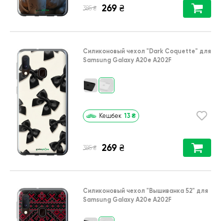
269
₴
₴
385
Силиконовый чехол
"Dark Coquette"
для
Samsung Galaxy A20e A202F
13
₴
Кешбек
269
₴
₴
385
Силиконовый чехол
"Вышиванка 52"
для
Samsung Galaxy A20e A202F