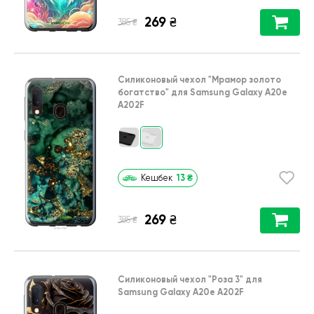
269
₴
₴
385
Силиконовый чехол
"Мрамор золото
богатство"
для
Samsung Galaxy A20e
A202F
13
₴
Кешбек
269
₴
₴
385
Силиконовый чехол
"Роза 3"
для
Samsung Galaxy A20e A202F