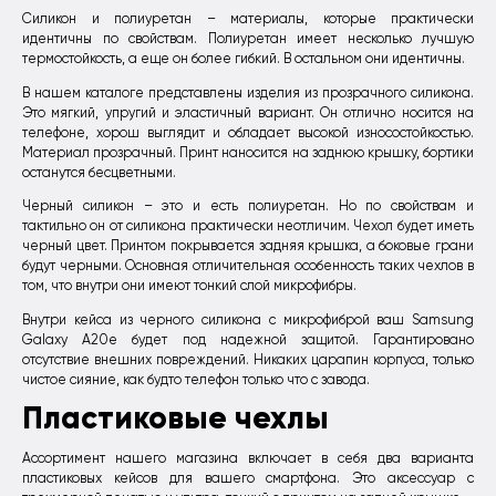
Силикон и полиуретан – материалы, которые практически
идентичны по свойствам. Полиуретан имеет несколько лучшую
термостойкость, а еще он более гибкий. В остальном они идентичны.
В нашем каталоге представлены изделия из прозрачного силикона.
Это мягкий, упругий и эластичный вариант. Он отлично носится на
телефоне, хорош выглядит и обладает высокой износостойкостью.
Материал прозрачный. Принт наносится на заднюю крышку, бортики
останутся бесцветными.
Черный силикон – это и есть полиуретан. Но по свойствам и
тактильно он от силикона практически неотличим. Чехол будет иметь
черный цвет. Принтом покрывается задняя крышка, а боковые грани
будут черными. Основная отличительная особенность таких чехлов в
том, что внутри они имеют тонкий слой микрофибры.
Внутри кейса из черного силикона с микрофиброй ваш Samsung
Galaxy A20e будет под надежной защитой. Гарантировано
отсутствие внешних повреждений. Никаких царапин корпуса, только
чистое сияние, как будто телефон только что с завода.
Пластиковые чехлы
Ассортимент нашего магазина включает в себя два варианта
пластиковых кейсов для вашего смартфона. Это аксессуар с