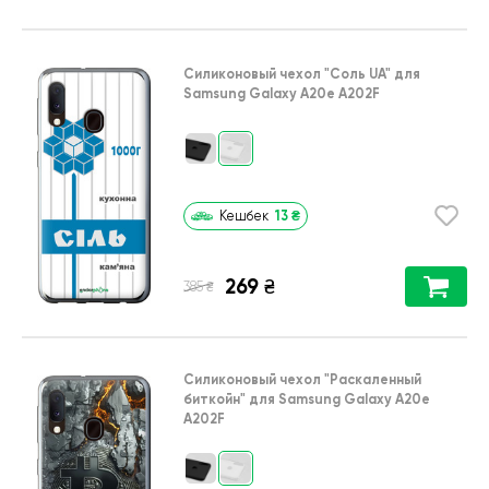
Силиконовый чехол
"Соль UA"
для
Samsung Galaxy A20e A202F
13
₴
Кешбек
269
₴
₴
385
Силиконовый чехол
"Раскаленный
биткойн"
для
Samsung Galaxy A20e
A202F