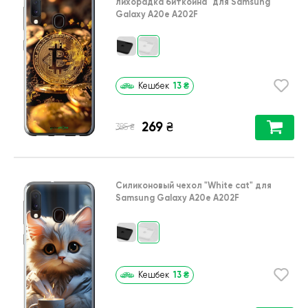
лихорадка биткойна"
для
Samsung
Galaxy A20e A202F
13
₴
Кешбек
269
₴
₴
385
Силиконовый чехол
"White cat"
для
Samsung Galaxy A20e A202F
13
₴
Кешбек