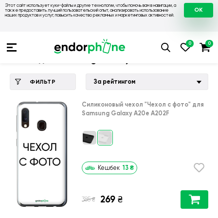
Этот сайт использует куки-файлы и другие технологии, чтобы помочь вам в навигации, а
OK
также предоставить лучший пользовательский опыт, анализировать использование
наших продуктов и услуг, повысить качество рекламных и маркетинговых активностей.
Купить чехол 💙💛
💙 Чехлы на Samsung
💛 Чехол для Sam
Чехол для Samsung Galaxy A20e A202F
За рейтингом
ФИЛЬТР
Силиконовый чехол
"Чехол с фото"
для
Samsung Galaxy A20e A202F
13
₴
Кешбек
269
₴
₴
385