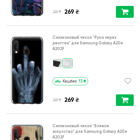
269
₴
₴
385
Силиконовый чехол
"Рука через
рентген"
для
Samsung Galaxy A20e
A202F
13
₴
Кешбек
269
₴
₴
385
Силиконовый чехол
"Боевое
искусство"
для
Samsung Galaxy A20e
A202F