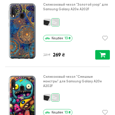
Силиконовый чехол
"Золотой узор"
для
Samsung Galaxy A20e A202F
13
₴
Кешбек
269
₴
₴
385
Силиконовый чехол
"Cмешные
монстры"
для
Samsung Galaxy A20e
A202F
13
₴
Кешбек