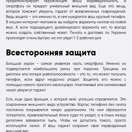
продемонстрирует окружающим вашу индивидуальность, а
смартфону он придаст уникальный внешний вид. Еще это вещь,
которая поможет уберечь гаджет от всевозможных повреждений.
Ведь защита – это именно то, в чем нуждается ваш хрупкий телефон.
В нашем интернет-магазине вы найдете варианты чехлов на любой
вкус. А если подходящего дизайнерского варианта нет, то всегда
можно создать собственный макет. Печать и доставка по Украине
происходят очень быстро: на это уйдет 1-2 рабочих дня.
Всесторонняя защита
Большой экран – самая уязвимая часть смартфона. Именно он
подвергается наибольшему риску при падении. Трещины на
дисплее или потеря работоспособности – это то, что может получить
телефон, если вдруг неудачно упадет. Защитить его можно с
помощью самого простого аксессуара: пластиковый или силиконовый
чехол уберегут гаджет.
Есть еще одна функция, с которой кейс успешно справляется. Это
сохранение внешнего вида устройства. Корпус телефона без чехла
постоянно покрывается микро царапинами. На нем образуются
потертости, привлекательный блеск куда-то уходит, а в стыки между
деталями забивается пыль. Чтобы не допустить такого, просто
используйте чехол. И ваш гаджет сохранит свой первозданный
внешний вид.