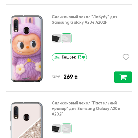
Силиконовый чехол
"Лабубу"
для
Samsung Galaxy A20e A202F
13
₴
Кешбек
269
₴
₴
385
Силиконовый чехол
"Пастельный
мрамор"
для
Samsung Galaxy A20e
A202F