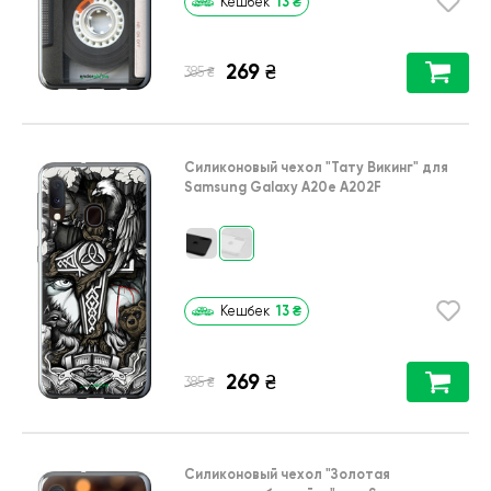
13
₴
Кешбек
269
₴
₴
385
Силиконовый чехол
"Тату Викинг"
для
Samsung Galaxy A20e A202F
13
₴
Кешбек
269
₴
₴
385
Силиконовый чехол
"Золотая