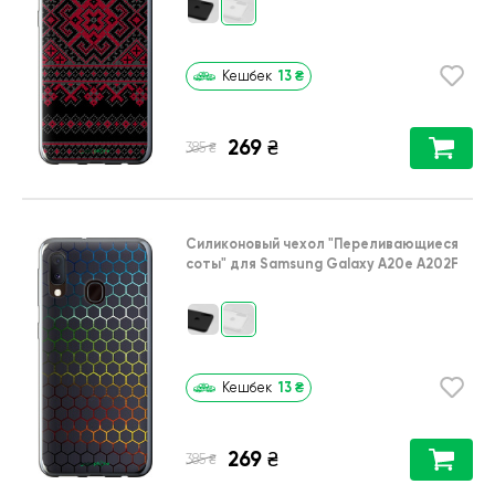
13
₴
Кешбек
269
₴
₴
385
Силиконовый чехол
"Переливающиеся
соты"
для
Samsung Galaxy A20e A202F
13
₴
Кешбек
269
₴
₴
385