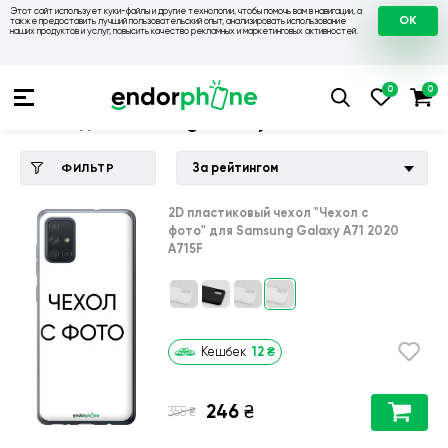
Этот сайт использует куки-файлы и другие технологии, чтобы помочь вам в навигации, а
OK
также предоставить лучший пользовательский опыт, анализировать использование
наших продуктов и услуг, повысить качество рекламных и маркетинговых активностей.
Купить чехол 💙💛
💙 Чехлы на Samsung
💛 Чехол для Sams
Чехол для Samsung Galaxy A71 2020 A715F
За рейтингом
ФИЛЬТР
2D пластиковый чехол
"Чехол с
фото"
для
Samsung Galaxy A71 2020
A715F
12
₴
Кешбек
246
₴
₴
355