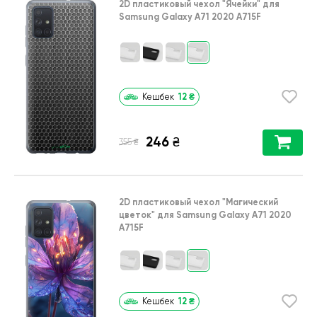
2D пластиковый чехол
"Ячейки"
для
Samsung Galaxy A71 2020 A715F
12
₴
Кешбек
246
₴
₴
355
2D пластиковый чехол
"Магический
цветок"
для
Samsung Galaxy A71 2020
A715F
12
₴
Кешбек