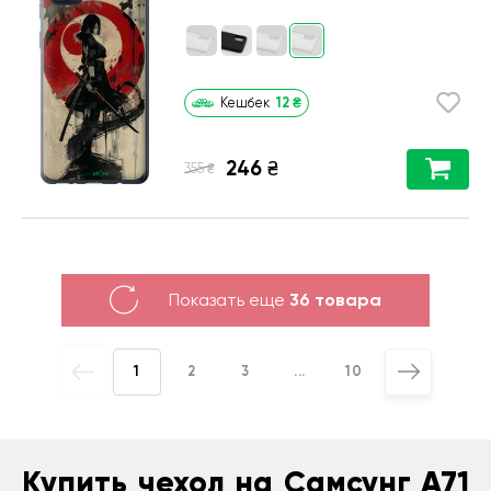
12
₴
Кешбек
246
₴
₴
355
Показать еще
36 товара
1
2
3
...
10
Купить чехол на Самсунг А71