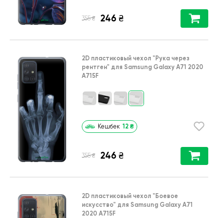
246
₴
₴
355
2D пластиковый чехол
"Рука через
рентген"
для
Samsung Galaxy A71 2020
A715F
12
₴
Кешбек
246
₴
₴
355
2D пластиковый чехол
"Боевое
искусство"
для
Samsung Galaxy A71
2020 A715F