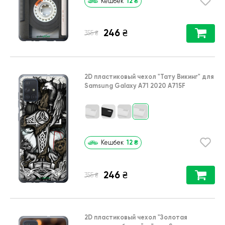
12
₴
Кешбек
246
₴
₴
355
2D пластиковый чехол
"Тату Викинг"
для
Samsung Galaxy A71 2020 A715F
12
₴
Кешбек
246
₴
₴
355
2D пластиковый чехол
"Золотая