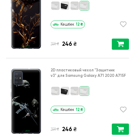
12
₴
Кешбек
246
₴
₴
355
2D пластиковый чехол
"Защитник
v3"
для
Samsung Galaxy A71 2020 A715F
12
₴
Кешбек
246
₴
₴
355