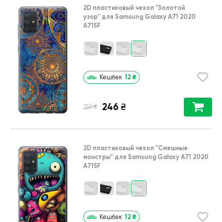
2D пластиковый чехол
"Золотой
узор"
для
Samsung Galaxy A71 2020
A715F
12
₴
Кешбек
246
₴
₴
355
2D пластиковый чехол
"Cмешные
монстры"
для
Samsung Galaxy A71 2020
A715F
12
₴
Кешбек