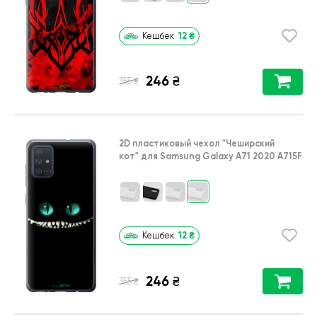
12
₴
Кешбек
246
₴
₴
355
2D пластиковый чехол
"Чеширский
кот"
для
Samsung Galaxy A71 2020 A715F
12
₴
Кешбек
246
₴
₴
355