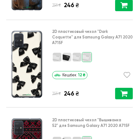
246
₴
₴
355
2D пластиковый чехол
"Dark
Coquette"
для
Samsung Galaxy A71 2020
A715F
12
₴
Кешбек
246
₴
₴
355
2D пластиковый чехол
"Вышиванка
52"
для
Samsung Galaxy A71 2020 A715F