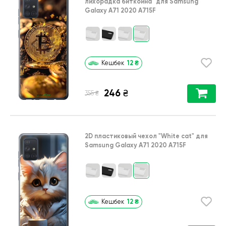
лихорадка биткойна"
для
Samsung
Galaxy A71 2020 A715F
12
₴
Кешбек
246
₴
₴
355
2D пластиковый чехол
"White cat"
для
Samsung Galaxy A71 2020 A715F
12
₴
Кешбек