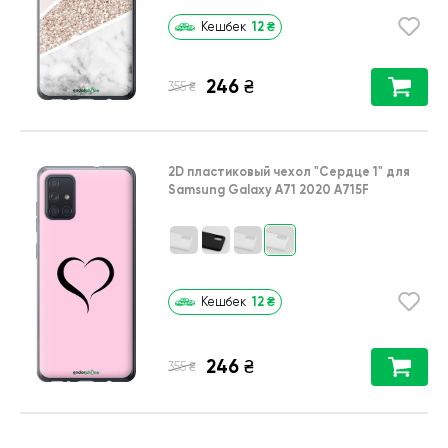
12
₴
Кешбек
246
₴
₴
355
2D пластиковый чехол
"Сердце 1"
для
Samsung Galaxy A71 2020 A715F
12
₴
Кешбек
246
₴
₴
355