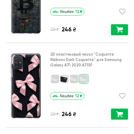
12
₴
Кешбек
246
₴
₴
355
2D пластиковый чехол
"Coquette
Ribbons Dark Coquette"
для
Samsung
Galaxy A71 2020 A715F
12
₴
Кешбек
246
₴
₴
355