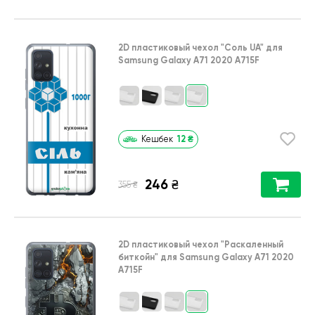
2D пластиковый чехол
"Соль UA"
для
Samsung Galaxy A71 2020 A715F
12
₴
Кешбек
246
₴
₴
355
2D пластиковый чехол
"Раскаленный
биткойн"
для
Samsung Galaxy A71 2020
A715F