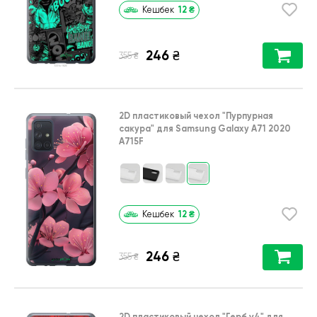
12
₴
Кешбек
246
₴
₴
355
2D пластиковый чехол
"Пурпурная
сакура"
для
Samsung Galaxy A71 2020
A715F
12
₴
Кешбек
246
₴
₴
355
2D пластиковый чехол
"Герб v4"
для