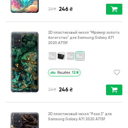
246
₴
₴
355
2D пластиковый чехол
"Мрамор золото
богатство"
для
Samsung Galaxy A71
2020 A715F
12
₴
Кешбек
246
₴
₴
355
2D пластиковый чехол
"Роза 3"
для
Samsung Galaxy A71 2020 A715F