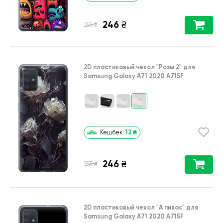
246
₴
₴
355
2D пластиковый чехол
"Розы 2"
для
Samsung Galaxy A71 2020 A715F
12
₴
Кешбек
246
₴
₴
355
2D пластиковый чехол
"А пивас"
для
Samsung Galaxy A71 2020 A715F