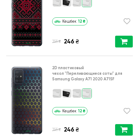
12
₴
Кешбек
246
₴
₴
355
2D пластиковый
чехол
"Переливающиеся соты"
для
Samsung Galaxy A71 2020 A715F
12
₴
Кешбек
246
₴
₴
355