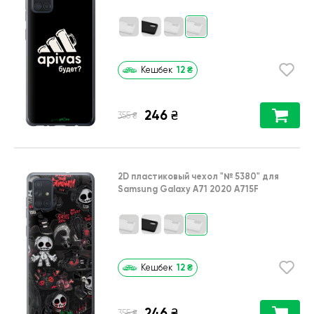
12
₴
Кешбек
246
₴
₴
355
2D пластиковый чехол
"№ 5380"
для
Samsung Galaxy A71 2020 A715F
12
₴
Кешбек
246
₴
₴
355