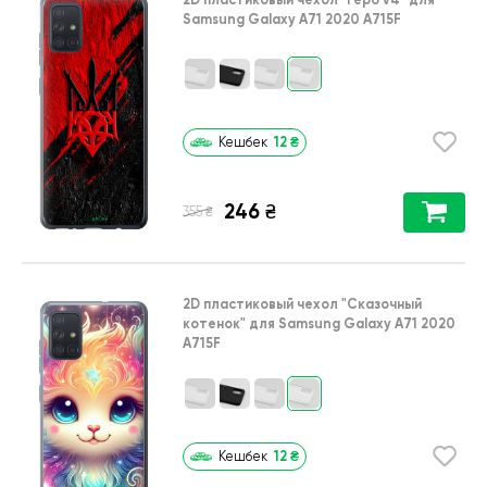
Samsung Galaxy A71 2020 A715F
12
₴
Кешбек
246
₴
₴
355
2D пластиковый чехол
"Сказочный
котенок"
для
Samsung Galaxy A71 2020
A715F
12
₴
Кешбек