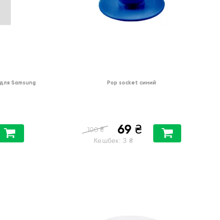
 для Samsung
Pop socket синий
69
₴
₴
100
Кешбек:
3
₴