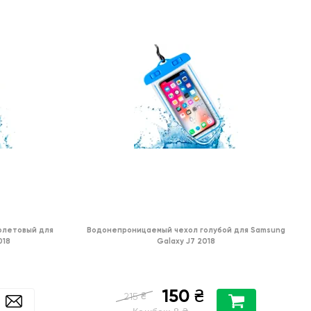
олетовый для
Водонепроницаемый чехол голубой для Samsung
018
Galaxy J7 2018
150
₴
₴
215