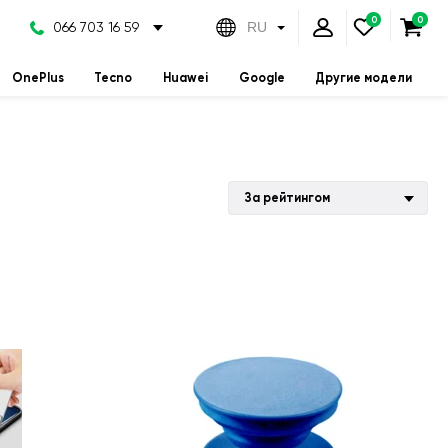
066 703 16 59
RU
OnePlus
Tecno
Huawei
Google
Другие модели
За рейтингом