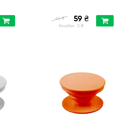
59
₴
₴
85
Кешбек:
3
₴