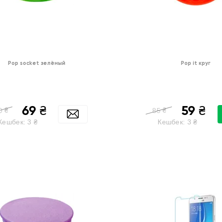
Pop socket зелёный
Pop it круг
69
59
₴
₴
₴
₴
0
85
Кешбек:
3
₴
Кешбек:
3
₴