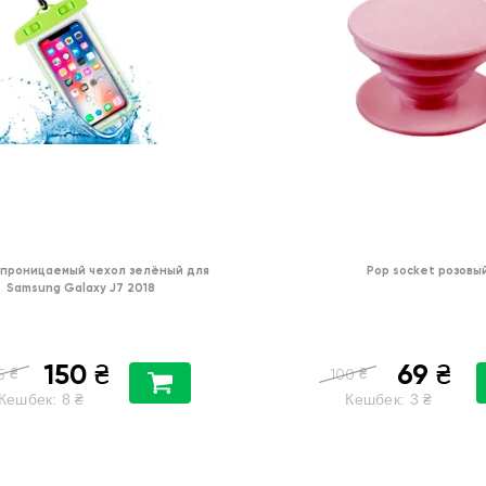
проницаемый чехол зелёный для
Pop socket розовы
Samsung Galaxy J7 2018
150
69
₴
₴
₴
₴
5
100
Кешбек:
8
₴
Кешбек:
3
₴