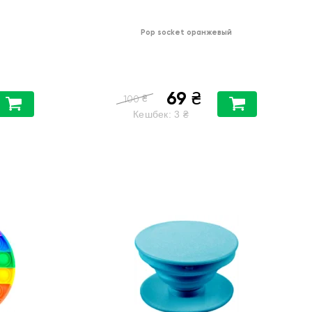
Pop socket оранжевый
69
₴
₴
100
Кешбек:
3
₴