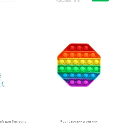
Кешбек:
8
₴
ый для Samsung
Pop it восьмиугольник