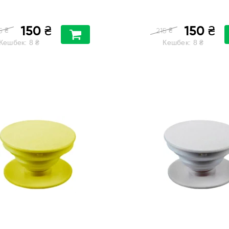
150
150
₴
₴
₴
₴
5
215
Кешбек:
8
₴
Кешбек:
8
₴