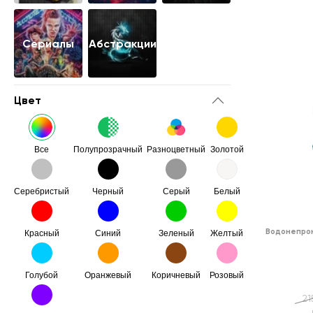
Сериалы
Абстракции
Цвет
Все
Полупрозрачный
Разноцветный
Золотой
Серебристый
Черный
Серый
Белый
Водонепрон
Красный
Синий
Зеленый
Желтый
Голубой
Оранжевый
Коричневый
Розовый
21