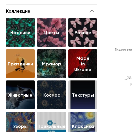
Коллекции
Надписи
Цветы
Разное
Гидрогеле
Made
Праздники
Мрамор
in
Ukraine
28
Животные
Космос
Текстуры
Узоры
Прикольные
Классика