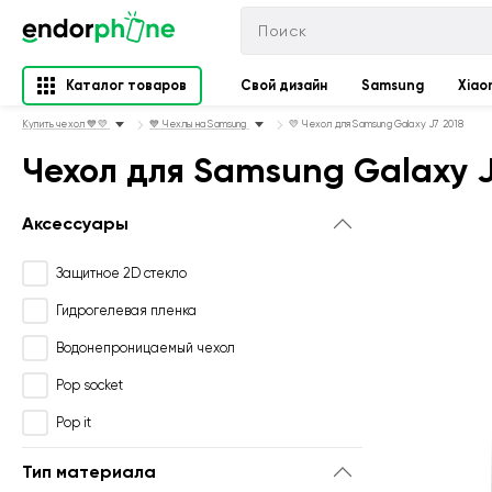
Каталог товаров
Свой дизайн
Samsung
Xiao
Купить чехол 💙💛
💙 Чехлы на Samsung
💛 Чехол для Samsung Galaxy J7 2018
Чехол для Samsung Galaxy J
Аксессуары
Защитное 2D стекло
Гидрогелевая пленка
Водонепроницаемый чехол
Pop socket
Pop it
Тип материала