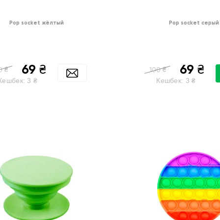
Pop socket жёлтый
Pop socket серый
69
69
₴
₴
₴
₴
0
100
Кешбек:
3
₴
Кешбек:
3
₴