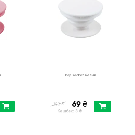
й
Pop socket белый
69
₴
₴
100
Кешбек:
3
₴