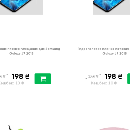
вая пленка глянцевая для Samsung
Гидрогелевая пленка матовая
Galaxy J7 2018
Galaxy J7 2018
198
198
₴
₴
₴
₴
5
285
Кешбек:
10
₴
Кешбек:
10
₴