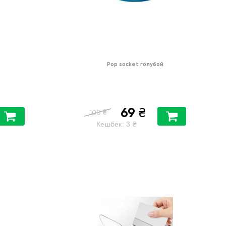
Pop socket голубой
69
₴
₴
100
Кешбек:
3
₴