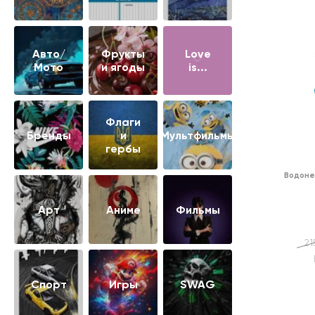
Авто/
Фрукты
Love
Мото
и ягоды
is...
Флаги
Бренды
и
Мультфильмы
гербы
Водоне
Арт
Аниме
Фильмы
21
Cпорт
Игры
SWAG