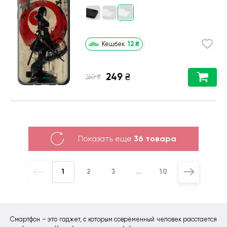
12
₴
Кешбек
249
₴
₴
360
Показать еще
36 товара
1
2
3
...
10
Смартфон – это гаджет, с которым современный человек расстается