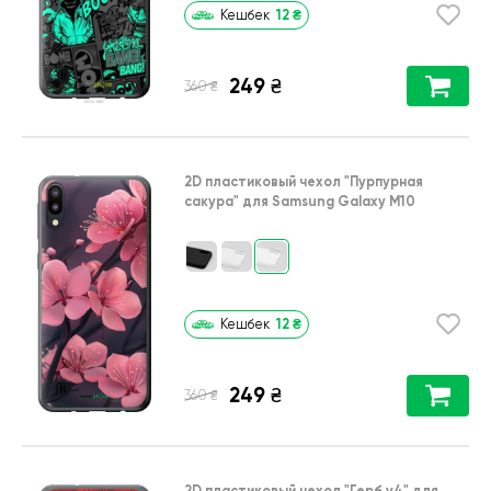
12
₴
Кешбек
249
₴
₴
360
2D пластиковый чехол
"Пурпурная
сакура"
для
Samsung Galaxy M10
12
₴
Кешбек
249
₴
₴
360
2D пластиковый чехол
"Герб v4"
для