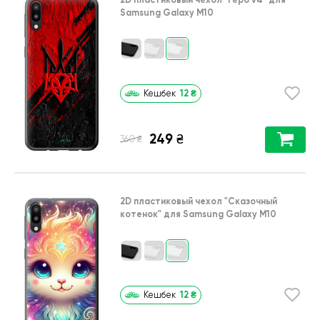
Samsung Galaxy M10
12
₴
Кешбек
249
₴
₴
360
2D пластиковый чехол
"Сказочный
котенок"
для
Samsung Galaxy M10
12
₴
Кешбек