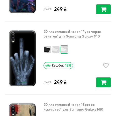
249
₴
₴
360
2D пластиковый чехол
"Рука через
рентген"
для
Samsung Galaxy M10
12
₴
Кешбек
249
₴
₴
360
2D пластиковый чехол
"Боевое
искусство"
для
Samsung Galaxy M10