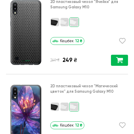
2D пластиковый чехол
"Ячейки"
для
Samsung Galaxy M10
12
₴
Кешбек
249
₴
₴
360
2D пластиковый чехол
"Магический
цветок"
для
Samsung Galaxy M10
12
₴
Кешбек