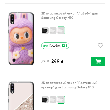
2D пластиковый чехол
"Лабубу"
для
Samsung Galaxy M10
12
₴
Кешбек
249
₴
₴
360
2D пластиковый чехол
"Пастельный
мрамор"
для
Samsung Galaxy M10