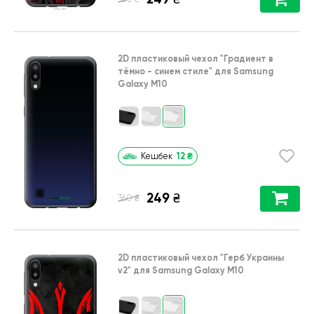
2D пластиковый чехол
"Градиент в
тёмно - синем стиле"
для
Samsung
Galaxy M10
12
₴
Кешбек
249
₴
₴
360
2D пластиковый чехол
"Герб Украины
v2"
для
Samsung Galaxy M10