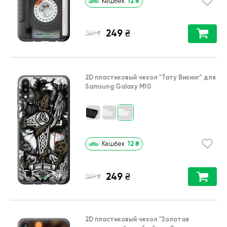
12
₴
Кешбек
249
₴
₴
360
2D пластиковый чехол
"Тату Викинг"
для
Samsung Galaxy M10
12
₴
Кешбек
249
₴
₴
360
2D пластиковый чехол
"Золотая