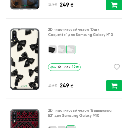
249
₴
₴
360
2D пластиковый чехол
"Dark
Coquette"
для
Samsung Galaxy M10
12
₴
Кешбек
249
₴
₴
360
2D пластиковый чехол
"Вышиванка
52"
для
Samsung Galaxy M10