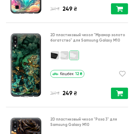
249
₴
₴
360
2D пластиковый чехол
"Мрамор золото
богатство"
для
Samsung Galaxy M10
12
₴
Кешбек
249
₴
₴
360
2D пластиковый чехол
"Роза 3"
для
Samsung Galaxy M10