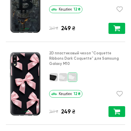
12
₴
Кешбек
249
₴
₴
360
2D пластиковый чехол
"Coquette
Ribbons Dark Coquette"
для
Samsung
Galaxy M10
12
₴
Кешбек
249
₴
₴
360