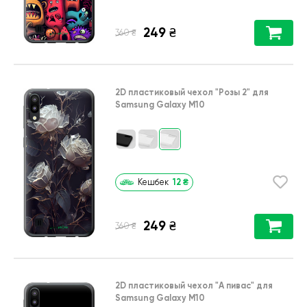
249
₴
₴
360
2D пластиковый чехол
"Розы 2"
для
Samsung Galaxy M10
12
₴
Кешбек
249
₴
₴
360
2D пластиковый чехол
"А пивас"
для
Samsung Galaxy M10