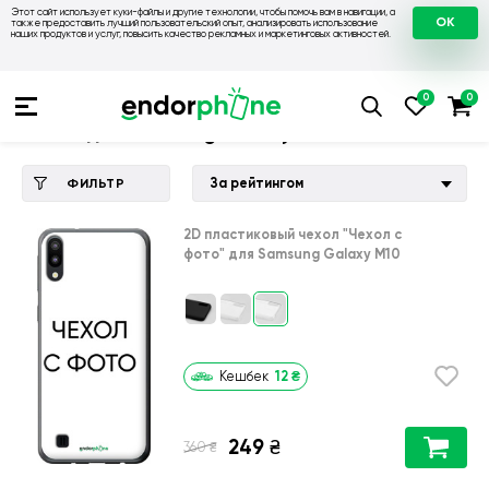
Этот сайт использует куки-файлы и другие технологии, чтобы помочь вам в навигации, а
OK
также предоставить лучший пользовательский опыт, анализировать использование
наших продуктов и услуг, повысить качество рекламных и маркетинговых активностей.
Купить чехол 💙💛
💙 Чехлы на Samsung
💛 Чехол для Sam
Чехол для Samsung Galaxy M10
За рейтингом
ФИЛЬТР
2D пластиковый чехол
"Чехол с
фото"
для
Samsung Galaxy M10
12
₴
Кешбек
249
₴
₴
360