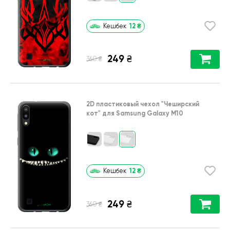
12
₴
Кешбек
249
₴
₴
360
2D пластиковый чехол
"Чеширский
кот"
для
Samsung Galaxy M10
12
₴
Кешбек
249
₴
₴
360