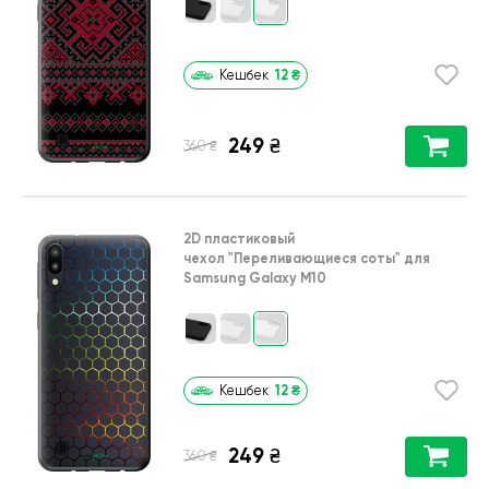
12
₴
Кешбек
249
₴
₴
360
2D пластиковый
чехол
"Переливающиеся соты"
для
Samsung Galaxy M10
12
₴
Кешбек
249
₴
₴
360