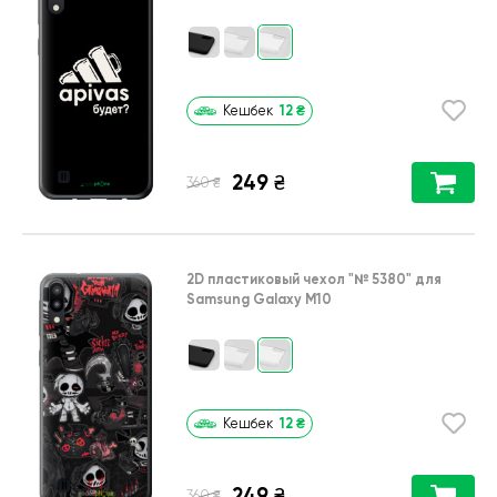
12
₴
Кешбек
249
₴
₴
360
2D пластиковый чехол
"№ 5380"
для
Samsung Galaxy M10
12
₴
Кешбек
249
₴
₴
360