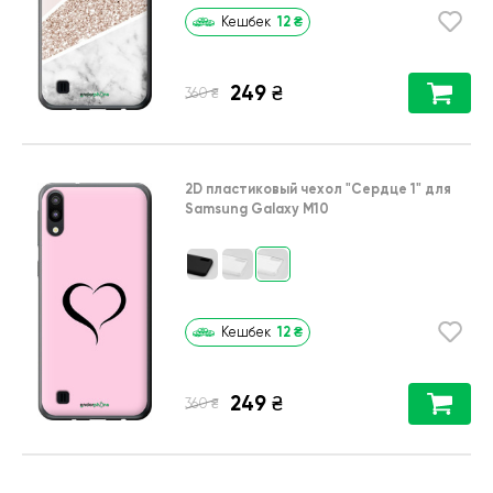
12
₴
Кешбек
249
₴
₴
360
2D пластиковый чехол
"Сердце 1"
для
Samsung Galaxy M10
12
₴
Кешбек
249
₴
₴
360