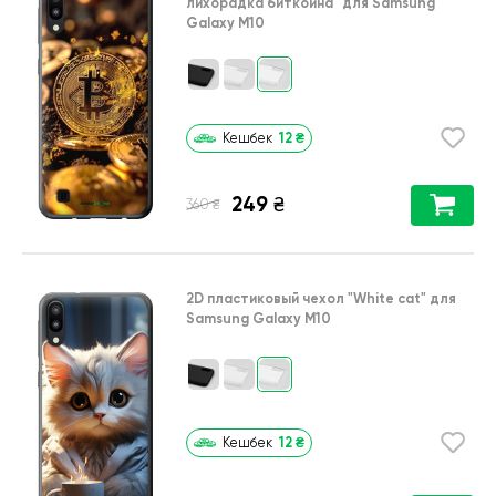
лихорадка биткойна"
для
Samsung
Galaxy M10
12
₴
Кешбек
249
₴
₴
360
2D пластиковый чехол
"White cat"
для
Samsung Galaxy M10
12
₴
Кешбек