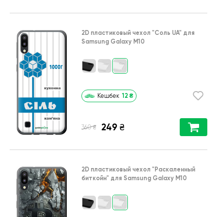
2D пластиковый чехол
"Соль UA"
для
Samsung Galaxy M10
12
₴
Кешбек
249
₴
₴
360
2D пластиковый чехол
"Раскаленный
биткойн"
для
Samsung Galaxy M10