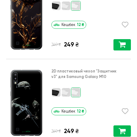
12
₴
Кешбек
249
₴
₴
360
2D пластиковый чехол
"Защитник
v3"
для
Samsung Galaxy M10
12
₴
Кешбек
249
₴
₴
360