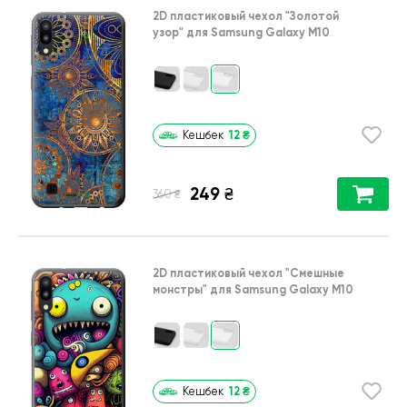
2D пластиковый чехол
"Золотой
узор"
для
Samsung Galaxy M10
12
₴
Кешбек
249
₴
₴
360
2D пластиковый чехол
"Cмешные
монстры"
для
Samsung Galaxy M10
12
₴
Кешбек