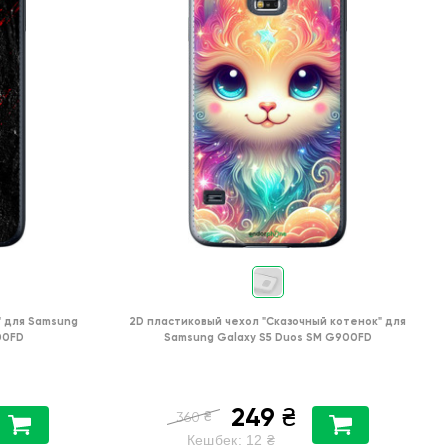
"
для
Samsung
2D пластиковый чехол
"Сказочный котенок"
для
00FD
Samsung Galaxy S5 Duos SM G900FD
249
₴
₴
360
Кешбек:
12
₴