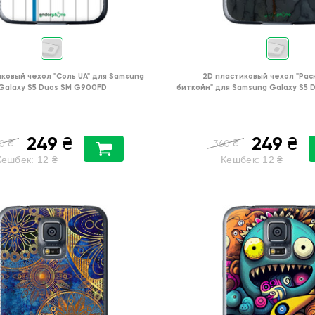
иковый чехол
"Соль UA"
для
Samsung
2D пластиковый чехол
"Рас
Galaxy S5 Duos SM G900FD
биткойн"
для
Samsung Galaxy S5 
249
249
₴
₴
₴
₴
0
360
Кешбек:
12
₴
Кешбек:
12
₴