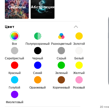
Сериалы
Абстракции
Цвет
Все
Полупрозрачный
Разноцветный
Золотой
Серебристый
Черный
Серый
Белый
Красный
Синий
Зеленый
Желтый
Голубой
Оранжевый
Коричневый
Розовый
Фиолетовый
2D пл