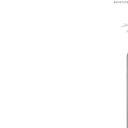
богатст
36