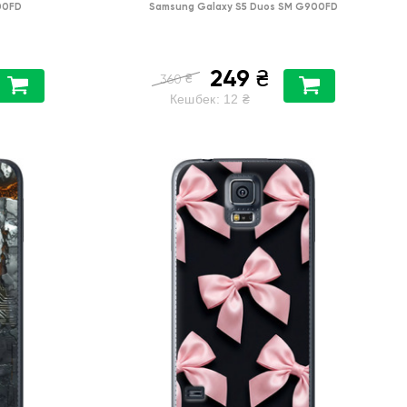
00FD
Samsung Galaxy S5 Duos SM G900FD
249
₴
₴
360
Кешбек:
12
₴