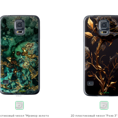
астиковый чехол
"Мрамор золото
2D пластиковый чехол
"Роза 3"