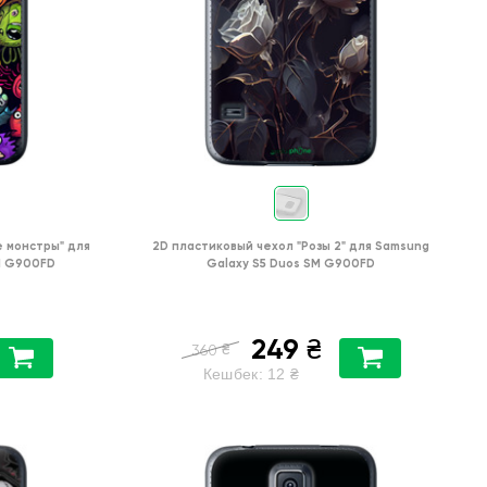
 монстры"
для
2D пластиковый чехол
"Розы 2"
для
Samsung
M G900FD
Galaxy S5 Duos SM G900FD
249
₴
₴
360
Кешбек:
12
₴