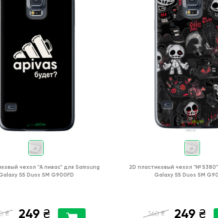
иковый чехол
"А пивас"
для
Samsung
2D пластиковый чехол
"№ 5380"
Galaxy S5 Duos SM G900FD
Galaxy S5 Duos SM G9
249
249
₴
₴
₴
₴
0
360