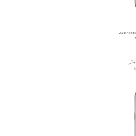
2D пласт
36