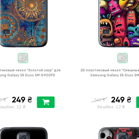
тиковый чехол
"Золотой узор"
для
2D пластиковый чехол
"Cмешные
ung Galaxy S5 Duos SM G900FD
Samsung Galaxy S5 Duos S
249
249
₴
₴
₴
₴
0
360
Кешбек:
12
₴
Кешбек:
12
₴