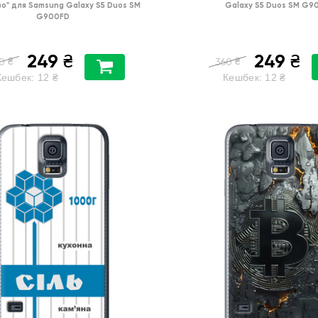
во"
для
Samsung Galaxy S5 Duos SM
Galaxy S5 Duos SM G9
G900FD
249
249
₴
₴
₴
₴
0
360
Кешбек:
12
₴
Кешбек:
12
₴