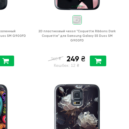
каленный
2D пластиковый чехол
"Coquette Ribbons Dark
Duos SM G900FD
Coquette"
для
Samsung Galaxy S5 Duos SM
G900FD
249
₴
₴
360
Кешбек:
12
₴