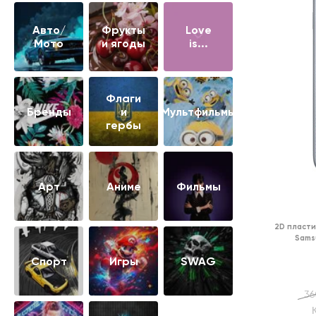
Авто/
Фрукты
Love
Мото
и ягоды
is...
Флаги
Бренды
и
Мультфильмы
гербы
Арт
Аниме
Фильмы
2D пласти
Sams
Cпорт
Игры
SWAG
36