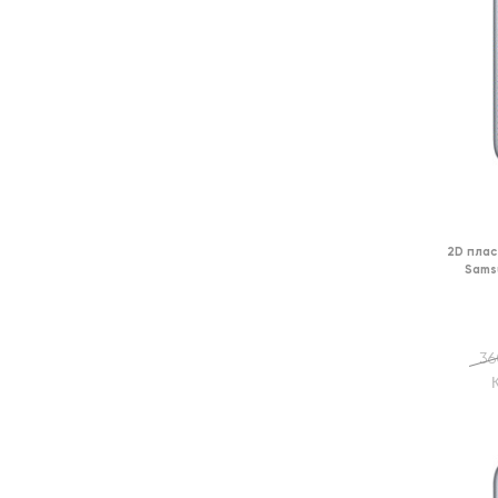
2D плас
Sams
36