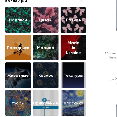
Коллекции
Надписи
Цветы
Разное
Made
Праздники
Мрамор
in
Ukraine
2D плас
Sams
Животные
Космос
Текстуры
36
Узоры
Прикольные
Классика