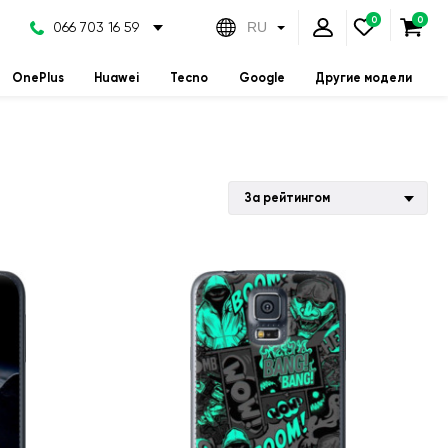
066 703 16 59
RU
OnePlus
Huawei
Tecno
Google
Другие модели
За рейтингом