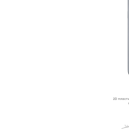
2D пласт
36