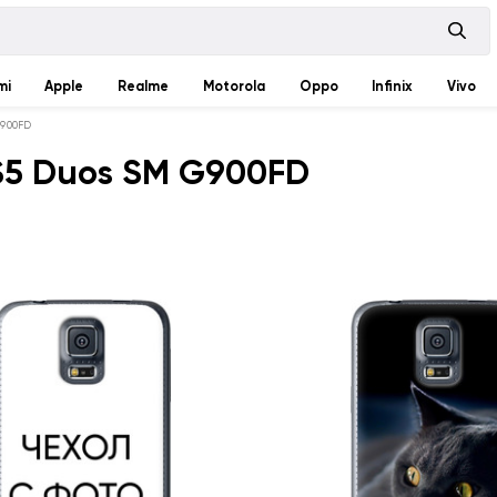
mi
Apple
Realme
Motorola
Oppo
Infinix
Vivo
G900FD
S5 Duos SM G900FD