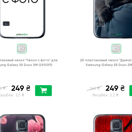
тиковый чехол
"Чехол с фото"
для
2D пластиковый чехол
"Дымча
ung Galaxy S5 Duos SM G900FD
Samsung Galaxy S5 Duos S
249
249
₴
₴
₴
₴
0
360
Кешбек:
12
₴
Кешбек:
12
₴