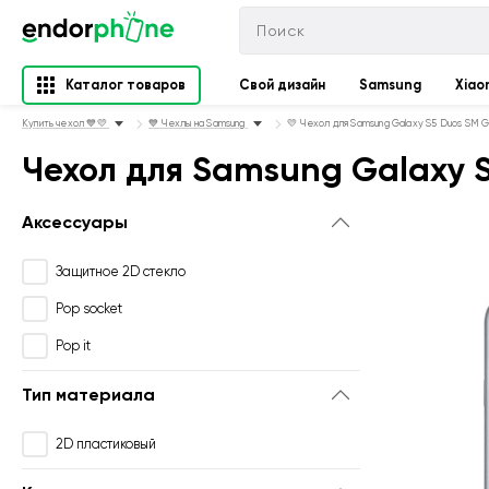
Каталог товаров
Свой дизайн
Samsung
Xiao
Купить чехол 💙💛
💙 Чехлы на Samsung
💛 Чехол для Samsung Galaxy S5 Duos SM 
Чехол для Samsung Galaxy 
Аксессуары
Защитное 2D стекло
Pop socket
Pop it
Тип материала
2D пластиковый