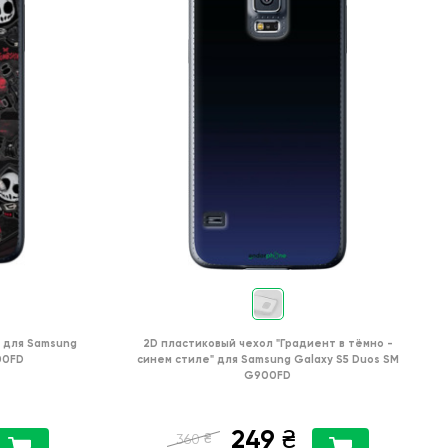
для
Samsung
2D пластиковый чехол
"Градиент в тёмно -
00FD
синем стиле"
для
Samsung Galaxy S5 Duos SM
G900FD
249
₴
₴
360