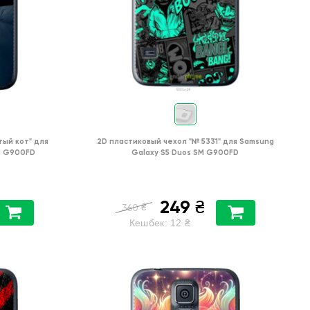
тый кот"
для
2D пластиковый чехол
"№ 5331"
для
Samsung
M G900FD
Galaxy S5 Duos SM G900FD
249
₴
₴
360
Кешбек:
12
₴