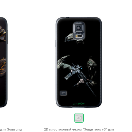
для
Samsung
2D пластиковый чехол
"Защитник v3"
для