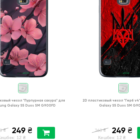
ковый чехол
"Пурпурная сакура"
для
2D пластиковый чехол
"Герб v4
ung Galaxy S5 Duos SM G900FD
Galaxy S5 Duos SM G9
249
249
₴
₴
₴
₴
0
360
Кешбек:
12
₴
Кешбек:
12
₴