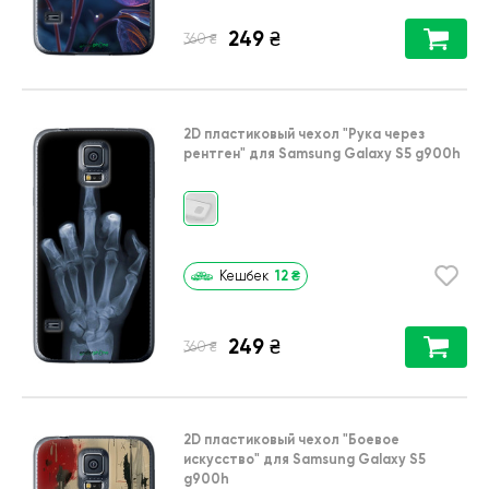
249
₴
₴
360
2D пластиковый чехол
"Рука через
рентген"
для
Samsung Galaxy S5 g900h
12
₴
Кешбек
249
₴
₴
360
2D пластиковый чехол
"Боевое
искусство"
для
Samsung Galaxy S5
g900h