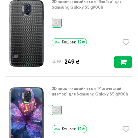
2D пластиковый чехол
"Ячейки"
для
Samsung Galaxy S5 g900h
12
₴
Кешбек
249
₴
₴
360
2D пластиковый чехол
"Магический
цветок"
для
Samsung Galaxy S5 g900h
12
₴
Кешбек