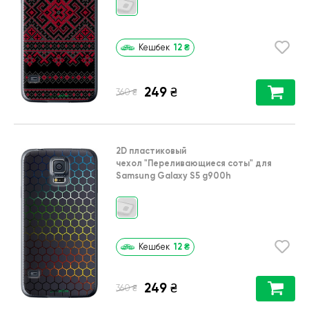
12
₴
Кешбек
249
₴
₴
360
2D пластиковый
чехол
"Переливающиеся соты"
для
Samsung Galaxy S5 g900h
12
₴
Кешбек
249
₴
₴
360