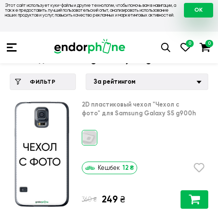
Этот сайт использует куки-файлы и другие технологии, чтобы помочь вам в навигации, а
OK
также предоставить лучший пользовательский опыт, анализировать использование
наших продуктов и услуг, повысить качество рекламных и маркетинговых активностей.
Купить чехол 💙💛
💙 Чехлы на Samsung
💛 Чехол для Sam
Чехол для Samsung Galaxy S5 g900h
За рейтингом
ФИЛЬТР
2D пластиковый чехол
"Чехол с
фото"
для
Samsung Galaxy S5 g900h
12
₴
Кешбек
249
₴
₴
360