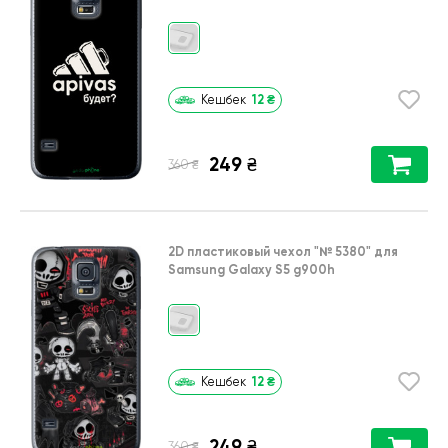
12
₴
Кешбек
249
₴
₴
360
2D пластиковый чехол
"№ 5380"
для
Samsung Galaxy S5 g900h
12
₴
Кешбек
249
₴
₴
360