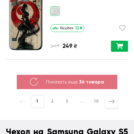
12
₴
Кешбек
249
₴
₴
360
Показать еще
36 товара
1
2
3
...
10
Чехол на Samsung Galaxy S5