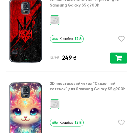
Samsung Galaxy S5 g900h
12
₴
Кешбек
249
₴
₴
360
2D пластиковый чехол
"Сказочный
котенок"
для
Samsung Galaxy S5 g900h
12
₴
Кешбек