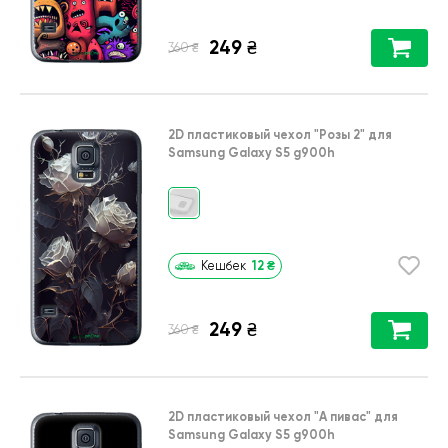
249
₴
₴
360
2D пластиковый чехол
"Розы 2"
для
Samsung Galaxy S5 g900h
12
₴
Кешбек
249
₴
₴
360
2D пластиковый чехол
"А пивас"
для
Samsung Galaxy S5 g900h