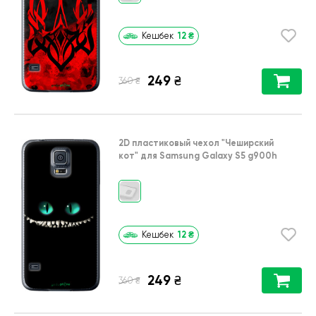
12
₴
Кешбек
249
₴
₴
360
2D пластиковый чехол
"Чеширский
кот"
для
Samsung Galaxy S5 g900h
12
₴
Кешбек
249
₴
₴
360