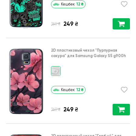
12
₴
Кешбек
249
₴
₴
360
2D пластиковый чехол
"Пурпурная
сакура"
для
Samsung Galaxy S5 g900h
12
₴
Кешбек
249
₴
₴
360
2D пластиковый чехол
"Герб v4"
для