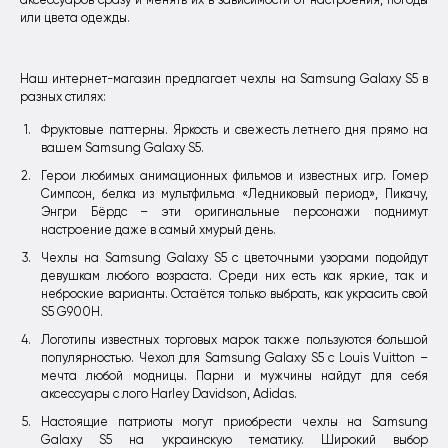
аксессуаров сразу и менять их в зависимости от настроения, погоды
или цвета одежды.
Наш интернет-магазин предлагает чехлы на Samsung Galaxy S5 в
разных стилях:
Фруктовые паттерны. Яркость и свежесть летнего дня прямо на
вашем Samsung Galaxy S5.
Герои любимых анимационных фильмов и известных игр. Гомер
Симпсон, белка из мультфильма «Ледниковый период», Пикачу,
Энгри Бёрдс – эти оригинальные персонажи поднимут
настроение даже в самый хмурый день.
Чехлы на Samsung Galaxy S5 с цветочными узорами подойдут
девушкам любого возраста. Среди них есть как яркие, так и
неброские варианты. Остаётся только выбрать, как украсить свой
S5 G900H.
Логотипы известных торговых марок также пользуются большой
популярностью. Чехол для Samsung Galaxy S5 с Louis Vuitton –
мечта любой модницы. Парни и мужчины найдут для себя
аксессуары с лого Harley Davidson, Adidas.
Настоящие патриоты могут приобрести чехлы на Samsung
Galaxy S5 на украинскую тематику. Широкий выбор