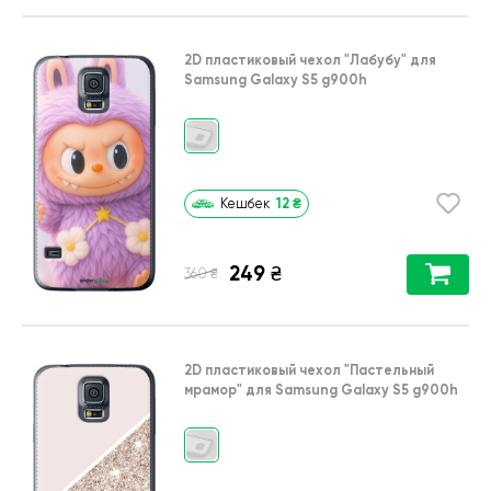
2D пластиковый чехол
"Лабубу"
для
Samsung Galaxy S5 g900h
12
₴
Кешбек
249
₴
₴
360
2D пластиковый чехол
"Пастельный
мрамор"
для
Samsung Galaxy S5 g900h