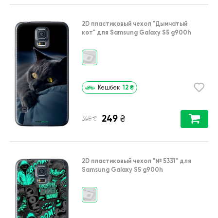
2D пластиковый чехол
"Дымчатый
кот"
для
Samsung Galaxy S5 g900h
12
₴
Кешбек
249
₴
₴
360
2D пластиковый чехол
"№ 5331"
для
Samsung Galaxy S5 g900h