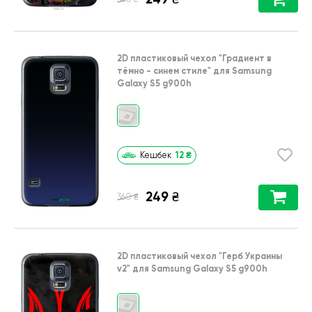
2D пластиковый чехол
"Градиент в
тёмно - синем стиле"
для
Samsung
Galaxy S5 g900h
12
₴
Кешбек
249
₴
₴
360
2D пластиковый чехол
"Герб Украины
v2"
для
Samsung Galaxy S5 g900h