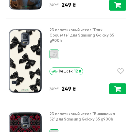
249
₴
₴
360
2D пластиковый чехол
"Dark
Coquette"
для
Samsung Galaxy S5
g900h
12
₴
Кешбек
249
₴
₴
360
2D пластиковый чехол
"Вышиванка
52"
для
Samsung Galaxy S5 g900h