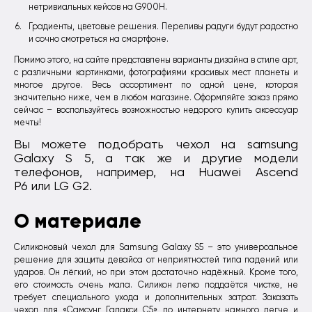
нетривиальных кейсов на G900H.
Градиенты, цветовые решения. Переливы радуги будут радостно
и сочно смотреться на смартфоне.
Помимо этого, на сайте представлены варианты дизайна в стиле арт,
с различными картинками, фотографиями красивых мест планеты и
многое другое. Весь ассортимент по одной цене, которая
значительно ниже, чем в любом магазине. Оформляйте заказ прямо
сейчас – воспользуйтесь возможностью недорого купить аксессуар
мечты!
Вы можете подобрать чехол на samsung
Galaxy S 5, а так же и другие модели
телефонов, например, на Huawei Ascend
P6 или LG G2.
О материале
Силиконовый чехол для Samsung Galaxy S5 – это универсальное
решение для защиты девайса от неприятностей типа падений или
ударов. Он лёгкий, но при этом достаточно надёжный. Кроме того,
его стоимость очень мала. Силикон легко поддаётся чистке, не
требует специального ухода и дополнительных затрат. Заказать
чехол для «Самсунг Галакси С5» по интернету намного легче и