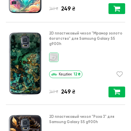
249
₴
₴
360
2D пластиковый чехол
"Мрамор золото
богатство"
для
Samsung Galaxy S5
g900h
12
₴
Кешбек
249
₴
₴
360
2D пластиковый чехол
"Роза 3"
для
Samsung Galaxy S5 g900h