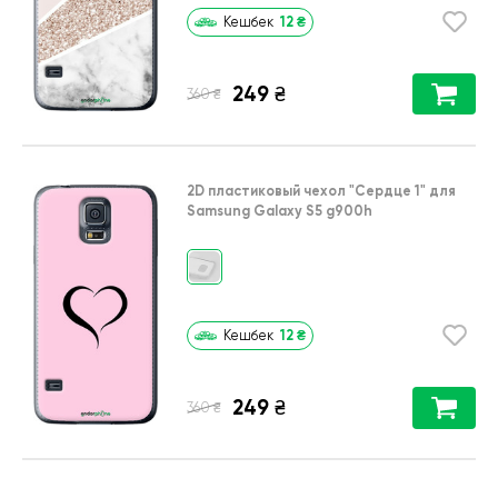
12
₴
Кешбек
249
₴
₴
360
2D пластиковый чехол
"Сердце 1"
для
Samsung Galaxy S5 g900h
12
₴
Кешбек
249
₴
₴
360