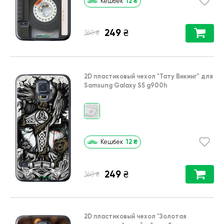
12
₴
Кешбек
249
₴
₴
360
2D пластиковый чехол
"Тату Викинг"
для
Samsung Galaxy S5 g900h
12
₴
Кешбек
249
₴
₴
360
2D пластиковый чехол
"Золотая