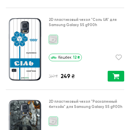
2D пластиковый чехол
"Соль UA"
для
Samsung Galaxy S5 g900h
12
₴
Кешбек
249
₴
₴
360
2D пластиковый чехол
"Раскаленный
биткойн"
для
Samsung Galaxy S5 g900h