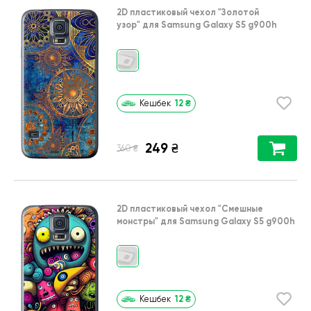
2D пластиковый чехол
"Золотой
узор"
для
Samsung Galaxy S5 g900h
12
₴
Кешбек
249
₴
₴
360
2D пластиковый чехол
"Cмешные
монстры"
для
Samsung Galaxy S5 g900h
12
₴
Кешбек