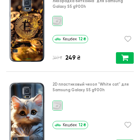
лихорадка биткойна"
для
Samsung
Galaxy S5 g900h
12
₴
Кешбек
249
₴
₴
360
2D пластиковый чехол
"White cat"
для
Samsung Galaxy S5 g900h
12
₴
Кешбек