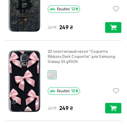
12
₴
Кешбек
249
₴
₴
360
2D пластиковый чехол
"Coquette
Ribbons Dark Coquette"
для
Samsung
Galaxy S5 g900h
12
₴
Кешбек
249
₴
₴
360