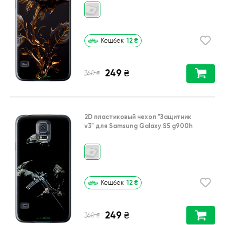
12
₴
Кешбек
249
₴
₴
360
2D пластиковый чехол
"Защитник
v3"
для
Samsung Galaxy S5 g900h
12
₴
Кешбек
249
₴
₴
360