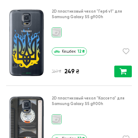
2D пластиковый чехол
"Герб v1"
для
Samsung Galaxy S5 g900h
12
₴
Кешбек
249
₴
₴
360
2D пластиковый чехол
"Кассета"
для
Samsung Galaxy S5 g900h