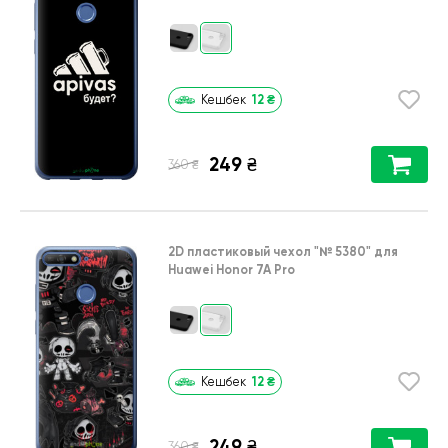
12
₴
Кешбек
249
₴
₴
360
2D пластиковый чехол
"№ 5380"
для
Huawei Honor 7A Pro
12
₴
Кешбек
249
₴
₴
360