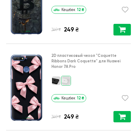
12
₴
Кешбек
249
₴
₴
360
2D пластиковый чехол
"Coquette
Ribbons Dark Coquette"
для
Huawei
Honor 7A Pro
12
₴
Кешбек
249
₴
₴
360