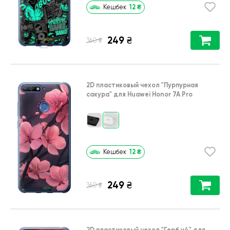
12
₴
Кешбек
249
₴
₴
360
2D пластиковый чехол
"Пурпурная
сакура"
для
Huawei Honor 7A Pro
12
₴
Кешбек
249
₴
₴
360
2D пластиковый чехол
"Герб v4"
для