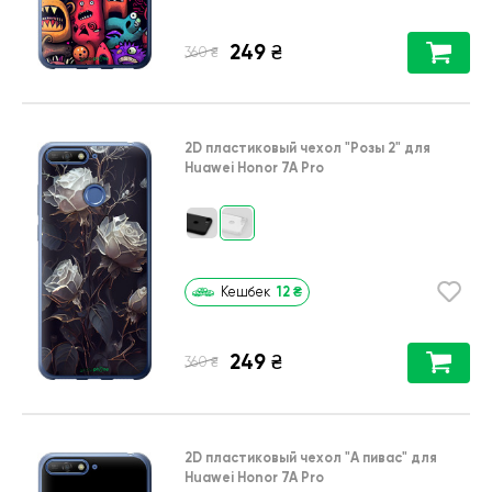
249
₴
₴
360
2D пластиковый чехол
"Розы 2"
для
Huawei Honor 7A Pro
12
₴
Кешбек
249
₴
₴
360
2D пластиковый чехол
"А пивас"
для
Huawei Honor 7A Pro