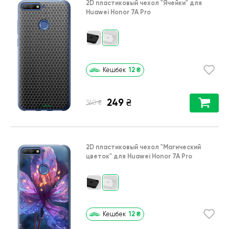
2D пластиковый чехол
"Ячейки"
для
Huawei Honor 7A Pro
12
₴
Кешбек
249
₴
₴
360
2D пластиковый чехол
"Магический
цветок"
для
Huawei Honor 7A Pro
12
₴
Кешбек