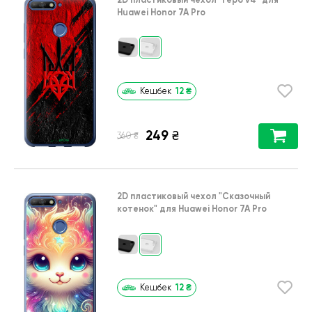
Huawei Honor 7A Pro
12
₴
Кешбек
249
₴
₴
360
2D пластиковый чехол
"Сказочный
котенок"
для
Huawei Honor 7A Pro
12
₴
Кешбек