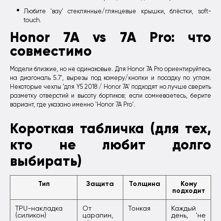
Любите 'вау' стеклянные/глянцевые крышки, блёстки, soft-
touch.
Honor 7A vs 7A Pro: что
совместимо
Модели близкие, но не одинаковые. Для Honor 7A Pro ориентируйтесь
на диагональ 5.7', вырезы под камеру/кнопки и посадку по углам.
Некоторые чехлы 'для Y5 2018 / Honor 7A' подходят но лучше сверить
разметку отверстий и высоту бортиков; если сомневаетесь, берите
вариант, где указано именно 'Honor 7A Pro'.
Короткая табличка (для тех,
кто не любит долго
выбирать)
Тип
Защита
Толщина
Кому
подходит
TPU-накладка
От
Тонкая
Каждый
(силикон)
царапин,
день, 'не