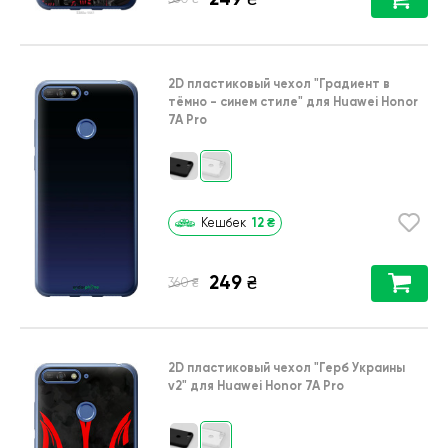
2D пластиковый чехол
"Градиент в
тёмно - синем стиле"
для
Huawei Honor
7A Pro
12
₴
Кешбек
249
₴
₴
360
2D пластиковый чехол
"Герб Украины
v2"
для
Huawei Honor 7A Pro