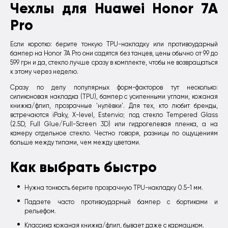
Чехлы для Huawei Honor 7A
Pro
Если коротко: берите тонкую TPU-накладку или противоударный
бампер на Honor 7A Pro они садятся без танцев, цены обычно от 99 до
599 грн и да, стекло лучше сразу в комплекте, чтобы не возвращаться
к этому через неделю.
Сразу по делу популярных форм-факторов тут несколько:
силиконовая накладка (TPU), бампер с усиленными углами, кожаная
книжка/флип, прозрачные 'нулёвки'. Для тех, кто любит бренды,
встречаются iPaky, X-level, Estenvio; под стекло Tempered Glass
(2.5D, Full Glue/Full-Screen 3D) или гидрогелевая пленка, а на
камеру отдельное стекло. Честно говоря, разницы по ощущениям
больше между типами, чем между цветами.
Как выбрать быстро
Нужна тонкость берите прозрачную TPU-накладку 0.5-1 мм.
Падаете часто противоударный бампер с бортиками и
рельефом.
Классика кожаная книжка/флип, бывает даже с кармашком.