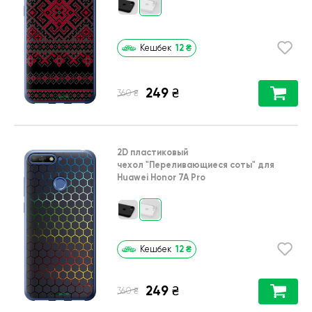
12
₴
Кешбек
249
₴
₴
360
2D пластиковый
чехол
"Переливающиеся соты"
для
Huawei Honor 7A Pro
12
₴
Кешбек
249
₴
₴
360