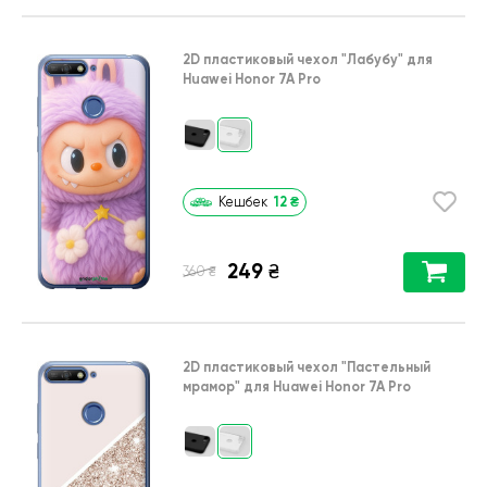
2D пластиковый чехол
"Лабубу"
для
Huawei Honor 7A Pro
12
₴
Кешбек
249
₴
₴
360
2D пластиковый чехол
"Пастельный
мрамор"
для
Huawei Honor 7A Pro