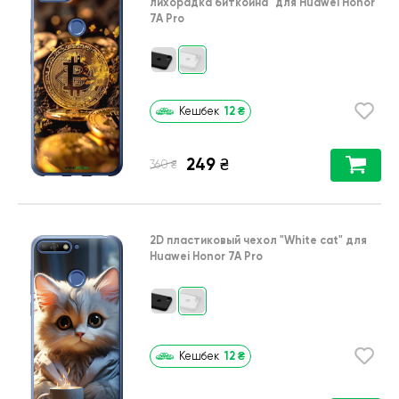
лихорадка биткойна"
для
Huawei Honor
7A Pro
12
₴
Кешбек
249
₴
₴
360
2D пластиковый чехол
"White cat"
для
Huawei Honor 7A Pro
12
₴
Кешбек