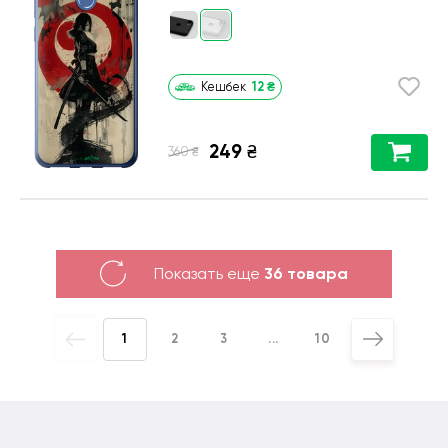
12
₴
Кешбек
249
₴
₴
360
Показать еще
36 товара
1
2
3
...
10