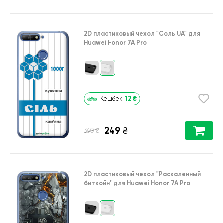
2D пластиковый чехол
"Соль UA"
для
Huawei Honor 7A Pro
12
₴
Кешбек
249
₴
₴
360
2D пластиковый чехол
"Раскаленный
биткойн"
для
Huawei Honor 7A Pro