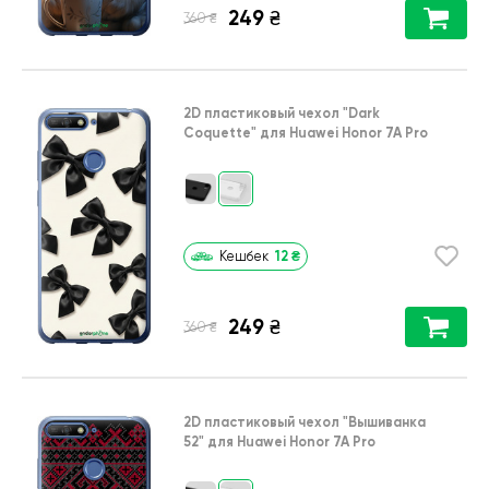
249
₴
₴
360
2D пластиковый чехол
"Dark
Coquette"
для
Huawei Honor 7A Pro
12
₴
Кешбек
249
₴
₴
360
2D пластиковый чехол
"Вышиванка
52"
для
Huawei Honor 7A Pro