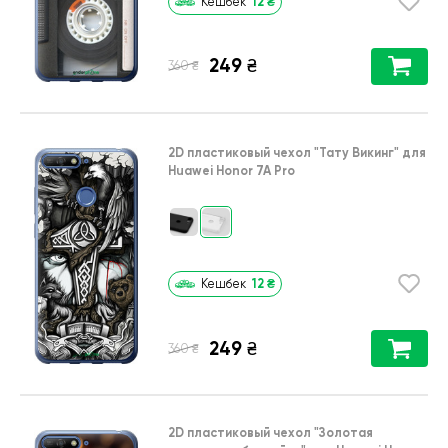
12
₴
Кешбек
249
₴
₴
360
2D пластиковый чехол
"Тату Викинг"
для
Huawei Honor 7A Pro
12
₴
Кешбек
249
₴
₴
360
2D пластиковый чехол
"Золотая