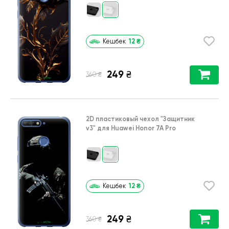
12
₴
Кешбек
249
₴
₴
360
2D пластиковый чехол
"Защитник
v3"
для
Huawei Honor 7A Pro
12
₴
Кешбек
249
₴
₴
360