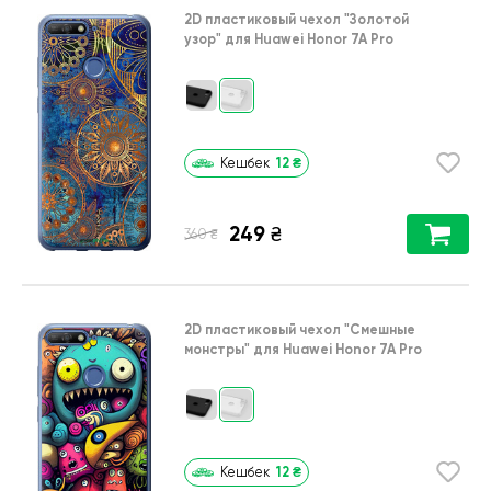
2D пластиковый чехол
"Золотой
узор"
для
Huawei Honor 7A Pro
12
₴
Кешбек
249
₴
₴
360
2D пластиковый чехол
"Cмешные
монстры"
для
Huawei Honor 7A Pro
12
₴
Кешбек