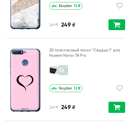
12
₴
Кешбек
249
₴
₴
360
2D пластиковый чехол
"Сердце 1"
для
Huawei Honor 7A Pro
12
₴
Кешбек
249
₴
₴
360