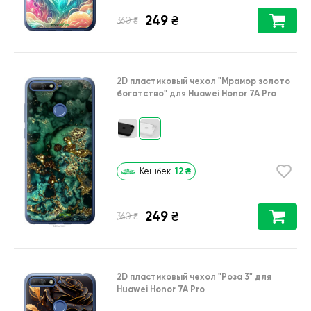
249
₴
₴
360
2D пластиковый чехол
"Мрамор золото
богатство"
для
Huawei Honor 7A Pro
12
₴
Кешбек
249
₴
₴
360
2D пластиковый чехол
"Роза 3"
для
Huawei Honor 7A Pro