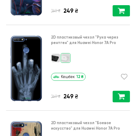
249
₴
₴
360
2D пластиковый чехол
"Рука через
рентген"
для
Huawei Honor 7A Pro
12
₴
Кешбек
249
₴
₴
360
2D пластиковый чехол
"Боевое
искусство"
для
Huawei Honor 7A Pro