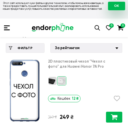
Этот сайт использует куки-файлы и другие технологии, чтобы помочь вам в навигации, а
OK
также предоставить лучший пользовательский опыт, анализировать использование
наших продуктов и услуг, повысить качество рекламных и маркетинговых активностей.
Купить чехол 💙💛
💙 Чехлы на Huawei
💛 Чехол для Huawe
Чехол для Huawei Honor 7A Pro
За рейтингом
ФИЛЬТР
2D пластиковый чехол
"Чехол с
фото"
для
Huawei Honor 7A Pro
12
₴
Кешбек
249
₴
₴
360