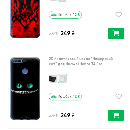
12
₴
Кешбек
249
₴
₴
360
2D пластиковый чехол
"Чеширский
кот"
для
Huawei Honor 7A Pro
12
₴
Кешбек
249
₴
₴
360