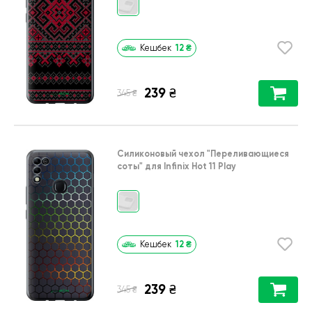
12
₴
Кешбек
239
₴
₴
345
Силиконовый чехол
"Переливающиеся
соты"
для
Infinix Hot 11 Play
12
₴
Кешбек
239
₴
₴
345