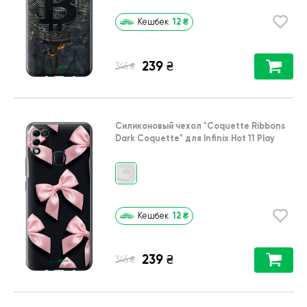
12
₴
Кешбек
239
₴
₴
345
Силиконовый чехол
"Coquette Ribbons
Dark Coquette"
для
Infinix Hot 11 Play
12
₴
Кешбек
239
₴
₴
345