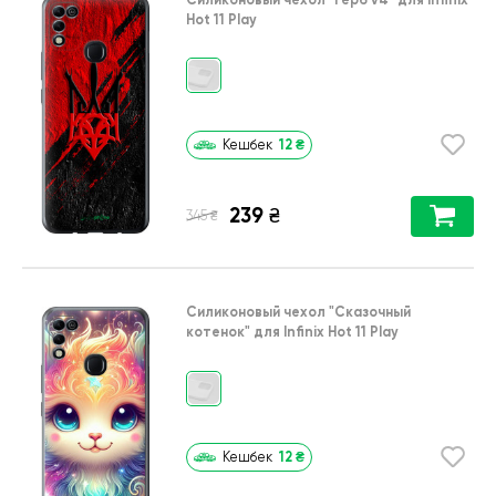
Hot 11 Play
12
₴
Кешбек
239
₴
₴
345
Силиконовый чехол
"Сказочный
котенок"
для
Infinix Hot 11 Play
12
₴
Кешбек