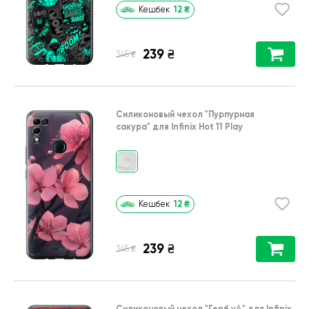
12
₴
Кешбек
239
₴
₴
345
Силиконовый чехол
"Пурпурная
сакура"
для
Infinix Hot 11 Play
12
₴
Кешбек
239
₴
₴
345
Силиконовый чехол
"Герб v4"
для
Infinix