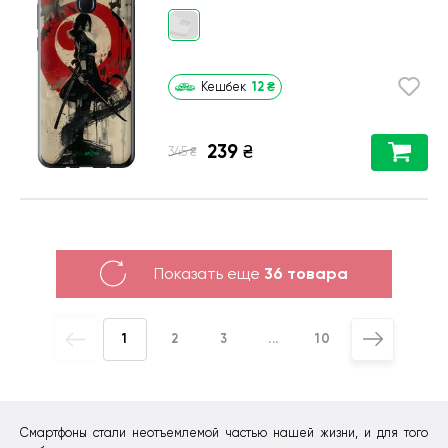
12
₴
Кешбек
239
₴
₴
345
Показать еще
36 товара
1
2
3
...
10
Смартфоны стали неотъемлемой частью нашей жизни, и для того