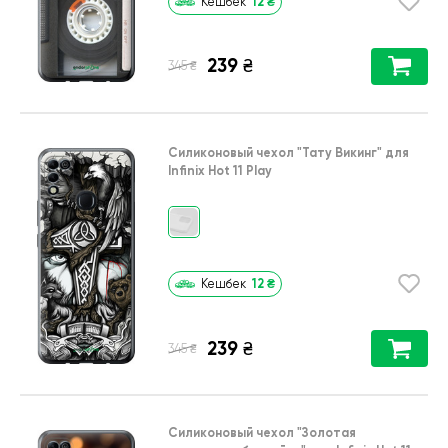
12
₴
Кешбек
239
₴
₴
345
Силиконовый чехол
"Тату Викинг"
для
Infinix Hot 11 Play
12
₴
Кешбек
239
₴
₴
345
Силиконовый чехол
"Золотая