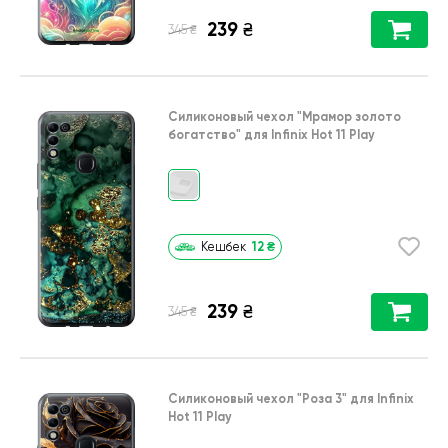
239
₴
₴
345
Силиконовый чехол
"Мрамор золото
богатство"
для
Infinix Hot 11 Play
12
₴
Кешбек
239
₴
₴
345
Силиконовый чехол
"Роза 3"
для
Infinix
Hot 11 Play