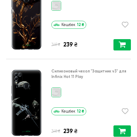
12
₴
Кешбек
239
₴
₴
345
Силиконовый чехол
"Защитник v3"
для
Infinix Hot 11 Play
12
₴
Кешбек
239
₴
₴
345