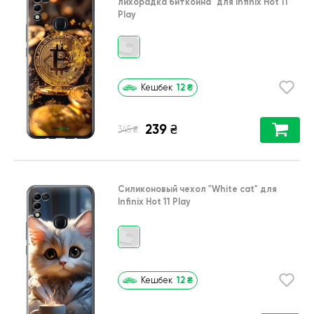
лихорадка биткойна"
для
Infinix Hot 11
Play
12
₴
Кешбек
239
₴
₴
345
Силиконовый чехол
"White cat"
для
Infinix Hot 11 Play
12
₴
Кешбек