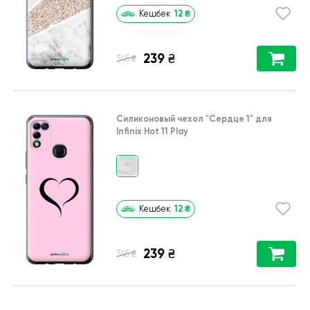
12
₴
Кешбек
239
₴
₴
345
Силиконовый чехол
"Сердце 1"
для
Infinix Hot 11 Play
12
₴
Кешбек
239
₴
₴
345