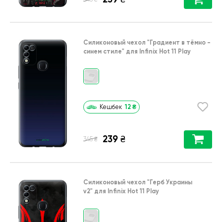
Силиконовый чехол
"Градиент в тёмно -
синем стиле"
для
Infinix Hot 11 Play
12
₴
Кешбек
239
₴
₴
345
Силиконовый чехол
"Герб Украины
v2"
для
Infinix Hot 11 Play