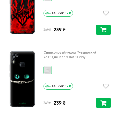
12
₴
Кешбек
239
₴
₴
345
Силиконовый чехол
"Чеширский
кот"
для
Infinix Hot 11 Play
12
₴
Кешбек
239
₴
₴
345