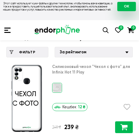
Этот сайт использует куки-файлы и другие технологии, чтобы помочь вам в навигации, а
OK
также предоставить лучший пользовательский опыт, анализировать использование
наших продуктов и услуг, повысить качество рекламных и маркетинговых активностей.
Купить чехол 💙💛
💙 Чехлы на Infinix
💛 Чехол для Infinix Ho
Чехол для Infinix Hot 11 Play
За рейтингом
ФИЛЬТР
Силиконовый чехол
"Чехол с фото"
для
Infinix Hot 11 Play
12
₴
Кешбек
239
₴
₴
345