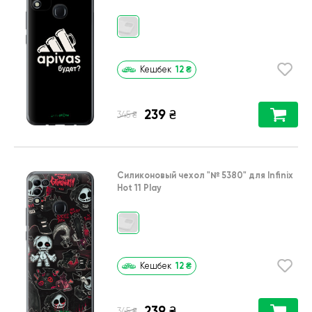
12
₴
Кешбек
239
₴
₴
345
Силиконовый чехол
"№ 5380"
для
Infinix
Hot 11 Play
12
₴
Кешбек
239
₴
₴
345