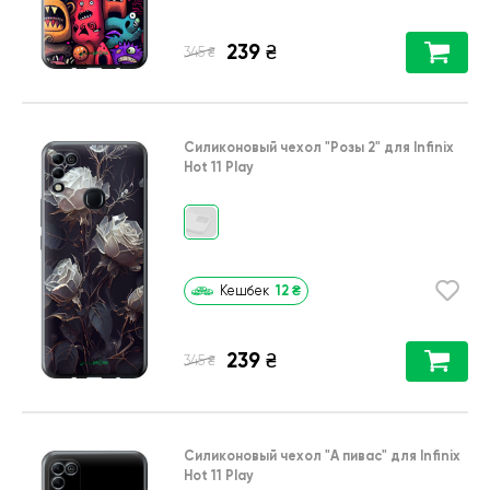
239
₴
₴
345
Силиконовый чехол
"Розы 2"
для
Infinix
Hot 11 Play
12
₴
Кешбек
239
₴
₴
345
Силиконовый чехол
"А пивас"
для
Infinix
Hot 11 Play