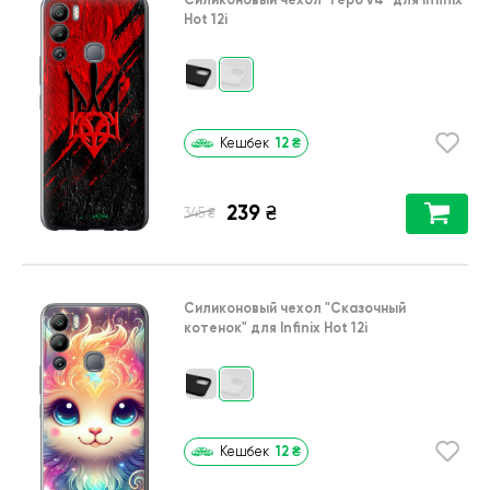
Hot 12i
12
₴
Кешбек
239
₴
₴
345
Силиконовый чехол
"Сказочный
котенок"
для
Infinix Hot 12i
12
₴
Кешбек