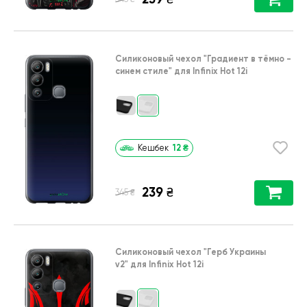
Силиконовый чехол
"Градиент в тёмно -
синем стиле"
для
Infinix Hot 12i
12
₴
Кешбек
239
₴
₴
345
Силиконовый чехол
"Герб Украины
v2"
для
Infinix Hot 12i