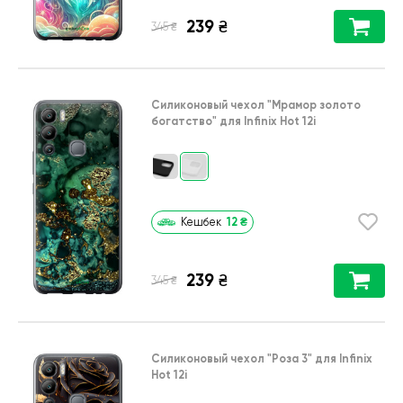
239
₴
₴
345
Силиконовый чехол
"Мрамор золото
богатство"
для
Infinix Hot 12i
12
₴
Кешбек
239
₴
₴
345
Силиконовый чехол
"Роза 3"
для
Infinix
Hot 12i