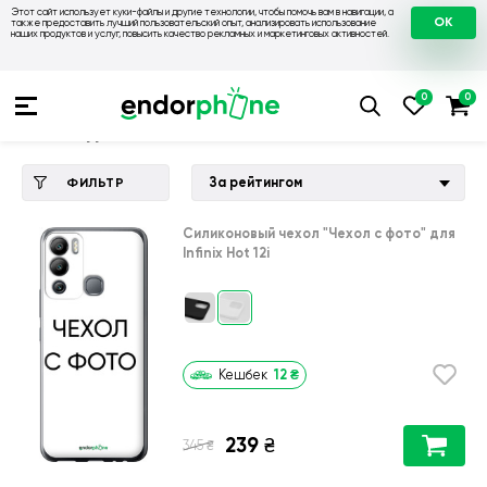
Этот сайт использует куки-файлы и другие технологии, чтобы помочь вам в навигации, а
OK
также предоставить лучший пользовательский опыт, анализировать использование
наших продуктов и услуг, повысить качество рекламных и маркетинговых активностей.
Купить чехол 💙💛
💙 Чехлы на Infinix
💛 Чехол для Infinix Ho
Чехол для Infinix Hot 12i
За рейтингом
ФИЛЬТР
Силиконовый чехол
"Чехол с фото"
для
Infinix Hot 12i
12
₴
Кешбек
239
₴
₴
345