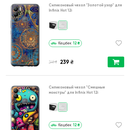
Силиконовый чехол
"Золотой узор"
для
Infinix Hot 12i
12
₴
Кешбек
239
₴
₴
345
Силиконовый чехол
"Cмешные
монстры"
для
Infinix Hot 12i
12
₴
Кешбек