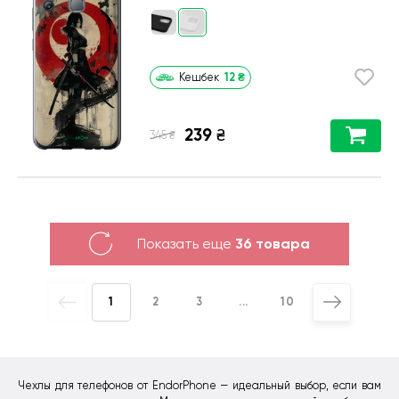
12
₴
Кешбек
239
₴
₴
345
Показать еще
36 товара
1
2
3
...
10
Чехлы для телефонов от EndorPhone — идеальный выбор, если вам