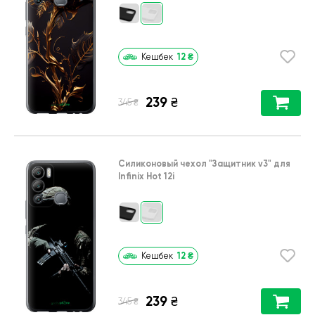
12
₴
Кешбек
239
₴
₴
345
Силиконовый чехол
"Защитник v3"
для
Infinix Hot 12i
12
₴
Кешбек
239
₴
₴
345