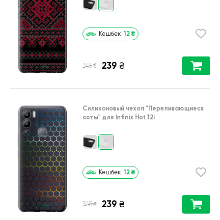
12
₴
Кешбек
239
₴
₴
345
Силиконовый чехол
"Переливающиеся
соты"
для
Infinix Hot 12i
12
₴
Кешбек
239
₴
₴
345