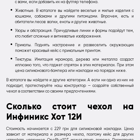
с вами, если добавить их на футляр телефона.
Животные. В каталоге вы найдете веселые и милые изделия с
кошками, собаками и другими питомцами. Впрочем, есть и
обитатели лесов: волки, еноты и другие животные.
Узоры и абстракция. Причудливые линии и формы подойдут тем,
кто любит сложные и витиеватые изображения.
Приколы. Поднять настроение и развеселить окружающих
поможет красивый кейс с прикольным принтом.
Текстуры. Имитация мрамора, дерева или металла создаст
иллюзию того, что гаджет спрятан в этих материалах. При этом
цена силиконового бампера или накладки на порядок ниже.
В каталоге вы найдете и другие категории. А если ни одна из них не
подходит, протестируйте наш конструктор — создайте собственный
чехол в соответствии со своими предпочтениями.
Сколько стоит чехол на
Инфиникс Хот 12И
Стоимость начинается с 229 грн для силиконовой накладки. Цена
зависит от материала и размера чехла, поэтому кейс для других
устройств, например,
OnePlus10T
, может стоить дороже. Посмотрите