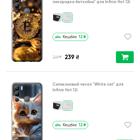
лихорадка биткойна"
для
Infinix Hot 12i
12
₴
Кешбек
239
₴
₴
345
Силиконовый чехол
"White cat"
для
Infinix Hot 12i
12
₴
Кешбек