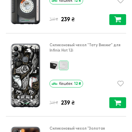
12
₴
Кешбек
239
₴
₴
345
Силиконовый чехол
"Тату Викинг"
для
Infinix Hot 12i
12
₴
Кешбек
239
₴
₴
345
Силиконовый чехол
"Золотая