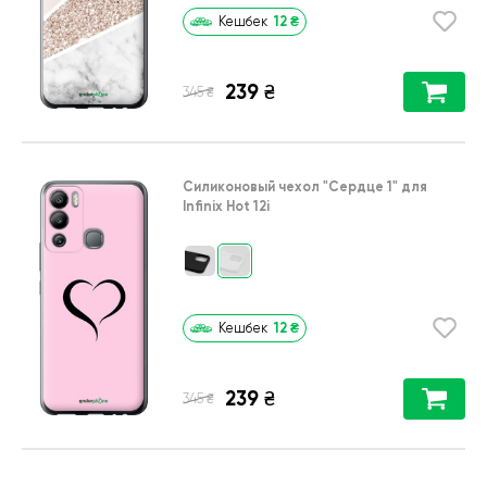
12
₴
Кешбек
239
₴
₴
345
Силиконовый чехол
"Сердце 1"
для
Infinix Hot 12i
12
₴
Кешбек
239
₴
₴
345