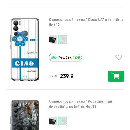
Силиконовый чехол
"Соль UA"
для
Infinix
Hot 12i
12
₴
Кешбек
239
₴
₴
345
Силиконовый чехол
"Раскаленный
биткойн"
для
Infinix Hot 12i