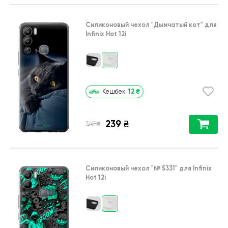
Силиконовый чехол
"Дымчатый кот"
для
Infinix Hot 12i
12
₴
Кешбек
239
₴
₴
345
Силиконовый чехол
"№ 5331"
для
Infinix
Hot 12i