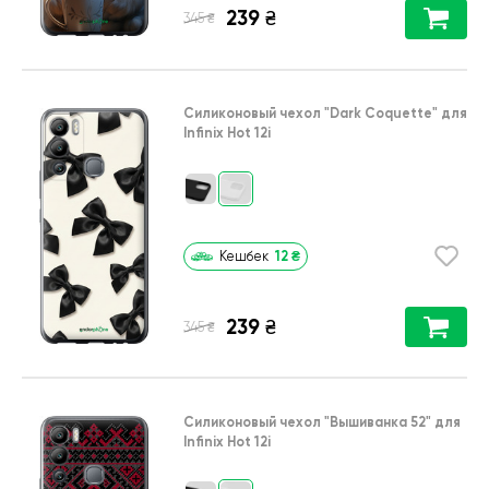
239
₴
₴
345
Силиконовый чехол
"Dark Coquette"
для
Infinix Hot 12i
12
₴
Кешбек
239
₴
₴
345
Силиконовый чехол
"Вышиванка 52"
для
Infinix Hot 12i