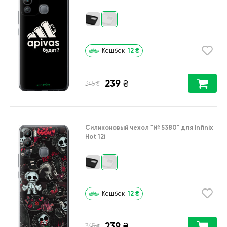
12
₴
Кешбек
239
₴
₴
345
Силиконовый чехол
"№ 5380"
для
Infinix
Hot 12i
12
₴
Кешбек
239
₴
₴
345