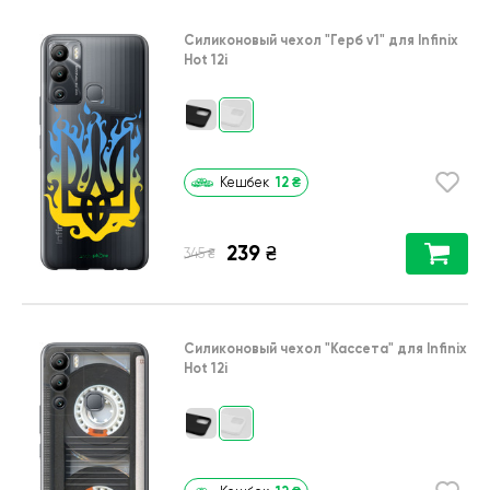
Силиконовый чехол
"Герб v1"
для
Infinix
Hot 12i
12
₴
Кешбек
239
₴
₴
345
Силиконовый чехол
"Кассета"
для
Infinix
Hot 12i