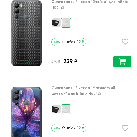
Силиконовый чехол
"Ячейки"
для
Infinix
Hot 12i
12
₴
Кешбек
239
₴
₴
345
Силиконовый чехол
"Магический
цветок"
для
Infinix Hot 12i
12
₴
Кешбек