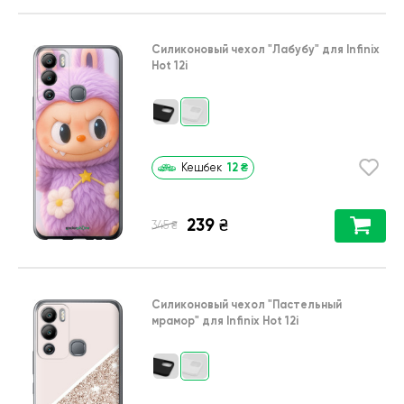
Силиконовый чехол
"Лабубу"
для
Infinix
Hot 12i
12
₴
Кешбек
239
₴
₴
345
Силиконовый чехол
"Пастельный
мрамор"
для
Infinix Hot 12i