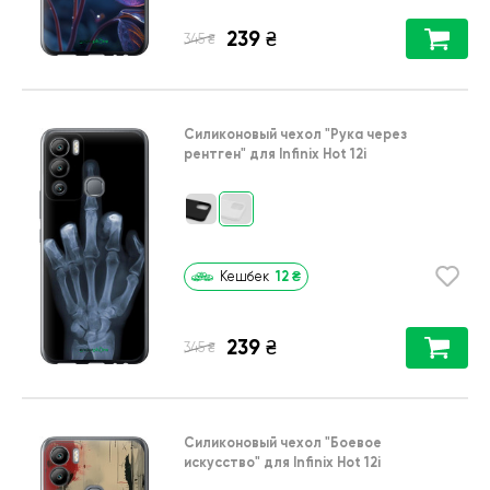
239
₴
₴
345
Силиконовый чехол
"Рука через
рентген"
для
Infinix Hot 12i
12
₴
Кешбек
239
₴
₴
345
Силиконовый чехол
"Боевое
искусство"
для
Infinix Hot 12i