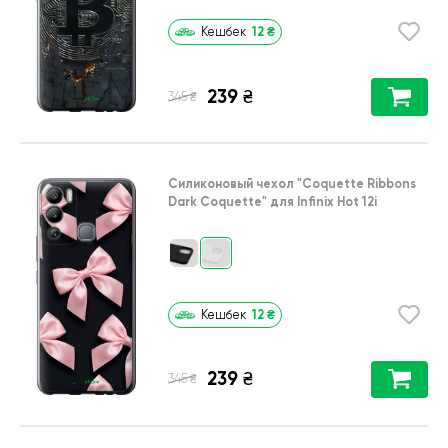
12
₴
Кешбек
239
₴
₴
345
Силиконовый чехол
"Coquette Ribbons
Dark Coquette"
для
Infinix Hot 12i
12
₴
Кешбек
239
₴
₴
345