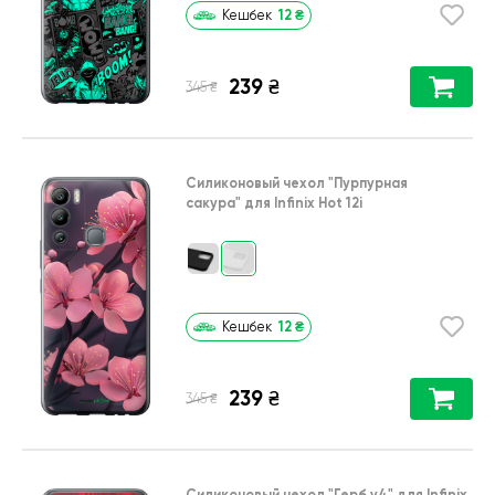
12
₴
Кешбек
239
₴
₴
345
Силиконовый чехол
"Пурпурная
сакура"
для
Infinix Hot 12i
12
₴
Кешбек
239
₴
₴
345
Силиконовый чехол
"Герб v4"
для
Infinix