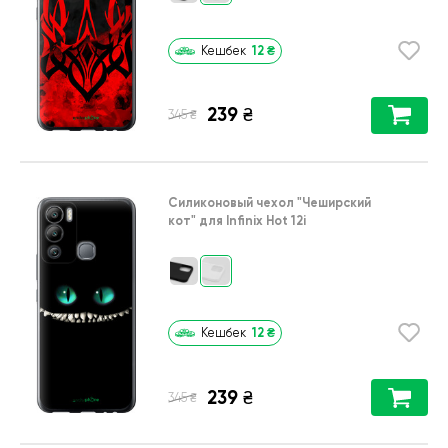
12
₴
Кешбек
239
₴
₴
345
Силиконовый чехол
"Чеширский
кот"
для
Infinix Hot 12i
12
₴
Кешбек
239
₴
₴
345