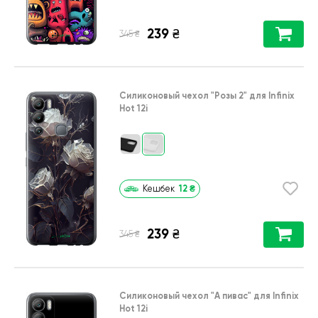
239
₴
₴
345
Силиконовый чехол
"Розы 2"
для
Infinix
Hot 12i
12
₴
Кешбек
239
₴
₴
345
Силиконовый чехол
"А пивас"
для
Infinix
Hot 12i