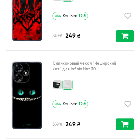
12
₴
Кешбек
249
₴
₴
360
Силиконовый чехол
"Чеширский
кот"
для
Infinix Hot 30
12
₴
Кешбек
249
₴
₴
360