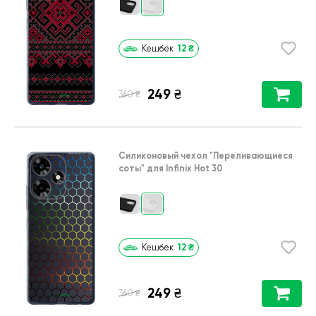
12
₴
Кешбек
249
₴
₴
360
Силиконовый чехол
"Переливающиеся
соты"
для
Infinix Hot 30
12
₴
Кешбек
249
₴
₴
360