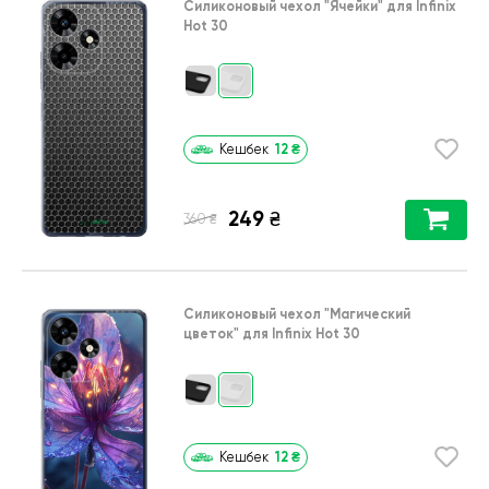
Силиконовый чехол
"Ячейки"
для
Infinix
Hot 30
12
₴
Кешбек
249
₴
₴
360
Силиконовый чехол
"Магический
цветок"
для
Infinix Hot 30
12
₴
Кешбек