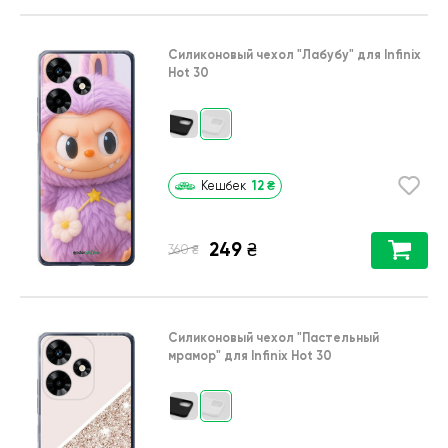
Силиконовый чехол
"Лабубу"
для
Infinix
Hot 30
12
₴
Кешбек
249
₴
₴
360
Силиконовый чехол
"Пастельный
мрамор"
для
Infinix Hot 30