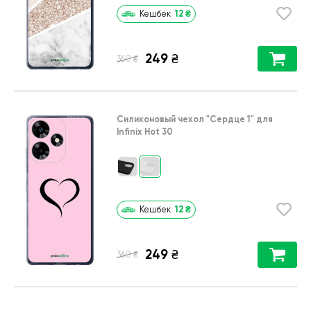
12
₴
Кешбек
249
₴
₴
360
Силиконовый чехол
"Сердце 1"
для
Infinix Hot 30
12
₴
Кешбек
249
₴
₴
360