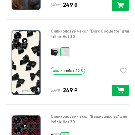
249
₴
₴
360
Силиконовый чехол
"Dark Coquette"
для
Infinix Hot 30
12
₴
Кешбек
249
₴
₴
360
Силиконовый чехол
"Вышиванка 52"
для
Infinix Hot 30