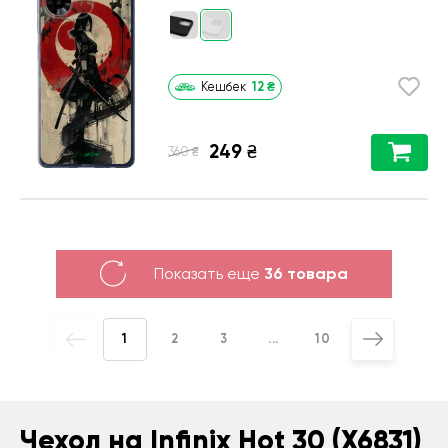
12
₴
Кешбек
249
₴
₴
360
Показать еще
36 товара
1
2
3
...
10
Чехол на Infinix Hot 30 (X6831)