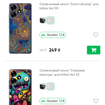
Силиконовый чехол
"Золотой узор"
для
Infinix Hot 30
12
₴
Кешбек
249
₴
₴
360
Силиконовый чехол
"Cмешные
монстры"
для
Infinix Hot 30
12
₴
Кешбек