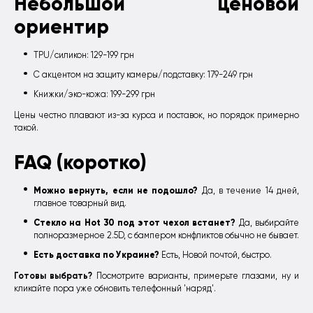
Небольшой ценовой
ориентир
TPU/силикон: 129-199 грн
С акцентом на защиту камеры/подставку: 179-249 грн
Книжки/эко-кожа: 199-299 грн
Цены честно плавают из-за курса и поставок, но порядок примерно
такой.
FAQ (коротко)
Можно вернуть, если не подошло?
Да, в течение 14 дней,
главное товарный вид.
Стекло на Hot 30 под этот чехол встанет?
Да, выбирайте
полноразмерное 2.5D, с бампером конфликтов обычно не бывает.
Есть доставка по Украине?
Есть, Новой почтой, быстро.
Готовы выбрать?
Посмотрите варианты, примерьте глазами, ну и
кликайте пора уже обновить телефонный 'наряд'.