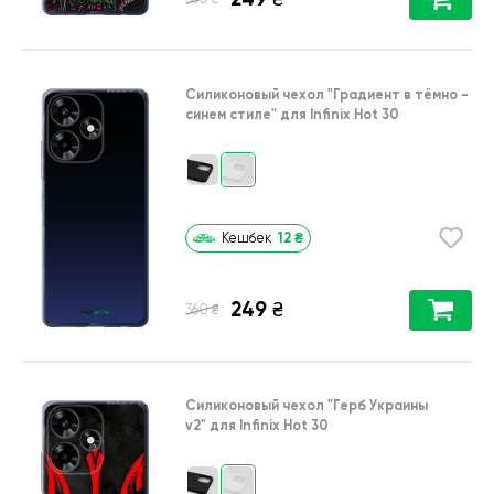
Силиконовый чехол
"Градиент в тёмно -
синем стиле"
для
Infinix Hot 30
12
₴
Кешбек
249
₴
₴
360
Силиконовый чехол
"Герб Украины
v2"
для
Infinix Hot 30