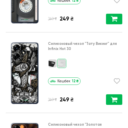
12
₴
Кешбек
249
₴
₴
360
Силиконовый чехол
"Тату Викинг"
для
Infinix Hot 30
12
₴
Кешбек
249
₴
₴
360
Силиконовый чехол
"Золотая