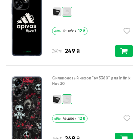
12
₴
Кешбек
249
₴
₴
360
Силиконовый чехол
"№ 5380"
для
Infinix
Hot 30
12
₴
Кешбек
249
₴
₴
360