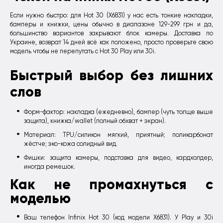
Если нужно быстро: для Hot 30 (X6831) у нас есть тонкие накладки,
бамперы и книжки, цены обычно в диапазоне 129-299 грн и да,
большинство вариантов закрывают блок камеры. Доставка по
Украине, возврат 14 дней всё как положено, просто проверьте свою
модель чтобы не перепутать с Hot 30 Play или 30i.
Быстрый выбор без лишних
слов
Форм-фактор: накладка (ежедневно), бампер (чуть толще выше
защита), книжка/wallet (полный обхват + экран).
Материал: TPU/силикон мягкий, приятный; поликарбонат
жёстче; эко-кожа солидный вид.
Фишки: защита камеры, подставка для видео, кардхолдер,
иногда ремешок.
Как не промахнуться с
моделью
Ваш телефон Infinix Hot 30 (код модели Х6831). У Play и 30i