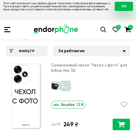
Этот сайт использует куки-файлы и другие технологии, чтобы помочь вам в навигации, а
OK
также предоставить лучший пользовательский опыт, анализировать использование
наших продуктов и услуг, повысить качество рекламных и маркетинговых активностей.
Купить чехол 💙💛
💙 Чехлы на Infinix
💛 Чехол для Infinix H
Чехол для Infinix Hot 30
За рейтингом
ФИЛЬТР
Силиконовый чехол
"Чехол с фото"
для
Infinix Hot 30
12
₴
Кешбек
249
₴
₴
360