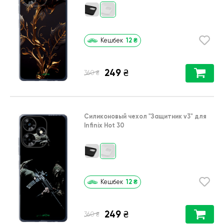
12
₴
Кешбек
249
₴
₴
360
Силиконовый чехол
"Защитник v3"
для
Infinix Hot 30
12
₴
Кешбек
249
₴
₴
360