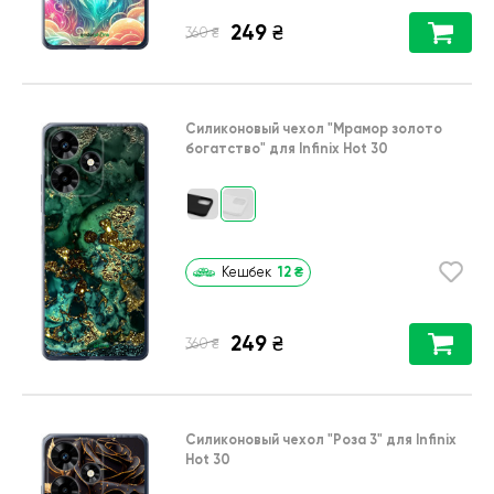
249
₴
₴
360
Силиконовый чехол
"Мрамор золото
богатство"
для
Infinix Hot 30
12
₴
Кешбек
249
₴
₴
360
Силиконовый чехол
"Роза 3"
для
Infinix
Hot 30