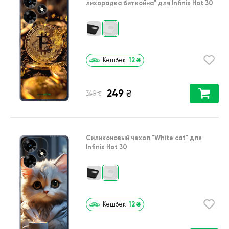
лихорадка биткойна"
для
Infinix Hot 30
12
₴
Кешбек
249
₴
₴
360
Силиконовый чехол
"White cat"
для
Infinix Hot 30
12
₴
Кешбек