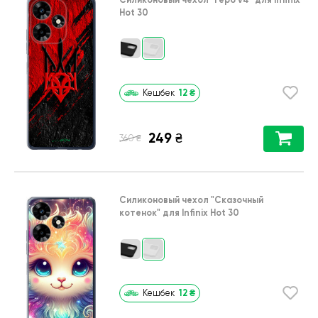
Hot 30
12
₴
Кешбек
249
₴
₴
360
Силиконовый чехол
"Сказочный
котенок"
для
Infinix Hot 30
12
₴
Кешбек