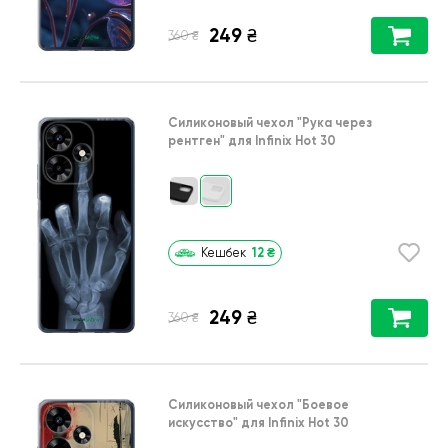
249
₴
₴
360
Силиконовый чехол
"Рука через
рентген"
для
Infinix Hot 30
12
₴
Кешбек
249
₴
₴
360
Силиконовый чехол
"Боевое
искусство"
для
Infinix Hot 30