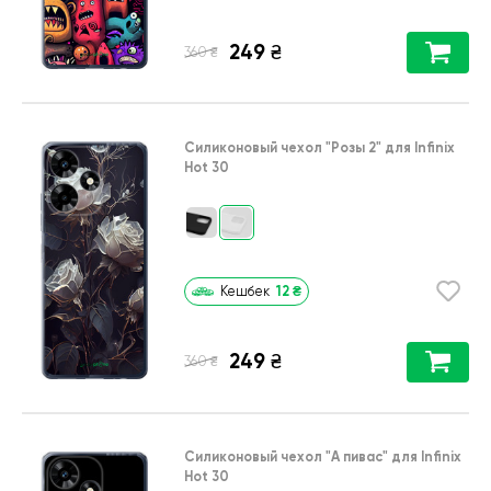
249
₴
₴
360
Силиконовый чехол
"Розы 2"
для
Infinix
Hot 30
12
₴
Кешбек
249
₴
₴
360
Силиконовый чехол
"А пивас"
для
Infinix
Hot 30