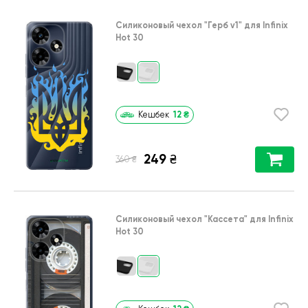
Силиконовый чехол
"Герб v1"
для
Infinix
Hot 30
12
₴
Кешбек
249
₴
₴
360
Силиконовый чехол
"Кассета"
для
Infinix
Hot 30