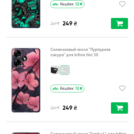
12
₴
Кешбек
249
₴
₴
360
Силиконовый чехол
"Пурпурная
сакура"
для
Infinix Hot 30
12
₴
Кешбек
249
₴
₴
360
Силиконовый чехол
"Герб v4"
для
Infinix