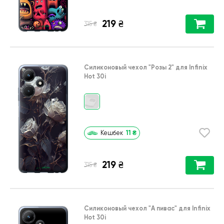
219
₴
₴
315
Силиконовый чехол
"Розы 2"
для
Infinix
Hot 30i
11
₴
Кешбек
219
₴
₴
315
Силиконовый чехол
"А пивас"
для
Infinix
Hot 30i