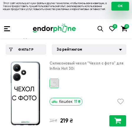
Этот сайт использует куки-файлы и другие технологии, чтобы помочь вам в навигации, а
OK
также предоставить лучший пользовательский опыт, анализировать использование
наших продуктов и услуг, повысить качество рекламных и маркетинговых активностей.
Купить чехол 💙💛
💙 Чехлы на Infinix
💛 Чехол для Infinix H
Чехол для Infinix Hot 30i
За рейтингом
ФИЛЬТР
Силиконовый чехол
"Чехол с фото"
для
Infinix Hot 30i
11
₴
Кешбек
219
₴
₴
315