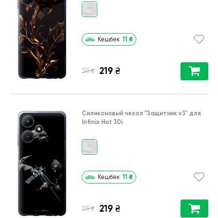
11
₴
Кешбек
219
₴
₴
315
Силиконовый чехол
"Защитник v3"
для
Infinix Hot 30i
11
₴
Кешбек
219
₴
₴
315