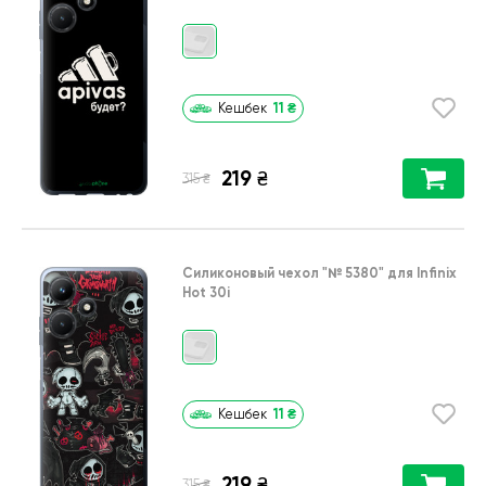
11
₴
Кешбек
219
₴
₴
315
Силиконовый чехол
"№ 5380"
для
Infinix
Hot 30i
11
₴
Кешбек
219
₴
₴
315