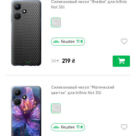
Силиконовый чехол
"Ячейки"
для
Infinix
Hot 30i
11
₴
Кешбек
219
₴
₴
315
Силиконовый чехол
"Магический
цветок"
для
Infinix Hot 30i
11
₴
Кешбек