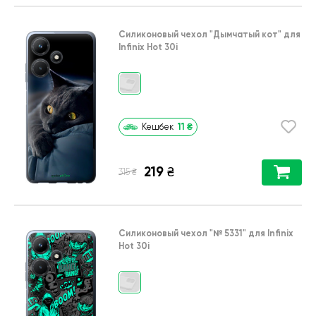
Силиконовый чехол
"Дымчатый кот"
для
Infinix Hot 30i
11
₴
Кешбек
219
₴
₴
315
Силиконовый чехол
"№ 5331"
для
Infinix
Hot 30i