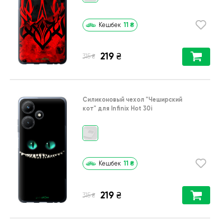
11
₴
Кешбек
219
₴
₴
315
Силиконовый чехол
"Чеширский
кот"
для
Infinix Hot 30i
11
₴
Кешбек
219
₴
₴
315