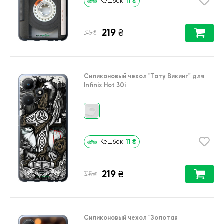
11
₴
Кешбек
219
₴
₴
315
Силиконовый чехол
"Тату Викинг"
для
Infinix Hot 30i
11
₴
Кешбек
219
₴
₴
315
Силиконовый чехол
"Золотая