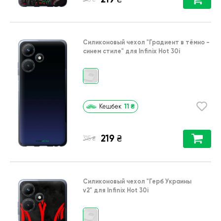
Силиконовый чехол
"Градиент в тёмно -
синем стиле"
для
Infinix Hot 30i
11
₴
Кешбек
219
₴
₴
315
Силиконовый чехол
"Герб Украины
v2"
для
Infinix Hot 30i