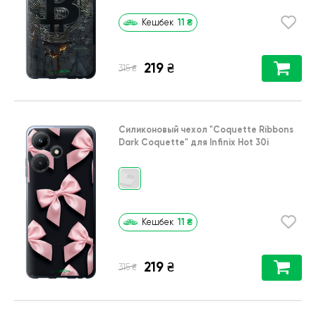
11
₴
Кешбек
219
₴
₴
315
Силиконовый чехол
"Coquette Ribbons
Dark Coquette"
для
Infinix Hot 30i
11
₴
Кешбек
219
₴
₴
315