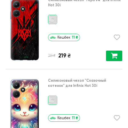
Hot 30i
11
₴
Кешбек
219
₴
₴
315
Силиконовый чехол
"Сказочный
котенок"
для
Infinix Hot 30i
11
₴
Кешбек