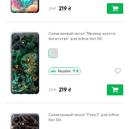
219
₴
₴
315
Силиконовый чехол
"Мрамор золото
богатство"
для
Infinix Hot 30i
11
₴
Кешбек
219
₴
₴
315
Силиконовый чехол
"Роза 3"
для
Infinix
Hot 30i