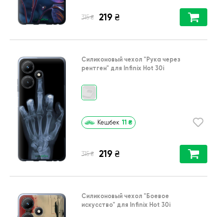
219
₴
₴
315
Силиконовый чехол
"Рука через
рентген"
для
Infinix Hot 30i
11
₴
Кешбек
219
₴
₴
315
Силиконовый чехол
"Боевое
искусство"
для
Infinix Hot 30i