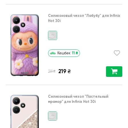
Силиконовый чехол
"Лабубу"
для
Infinix
Hot 30i
11
₴
Кешбек
219
₴
₴
315
Силиконовый чехол
"Пастельный
мрамор"
для
Infinix Hot 30i