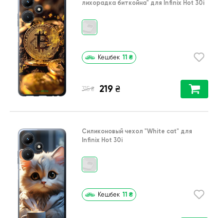
лихорадка биткойна"
для
Infinix Hot 30i
11
₴
Кешбек
219
₴
₴
315
Силиконовый чехол
"White cat"
для
Infinix Hot 30i
11
₴
Кешбек