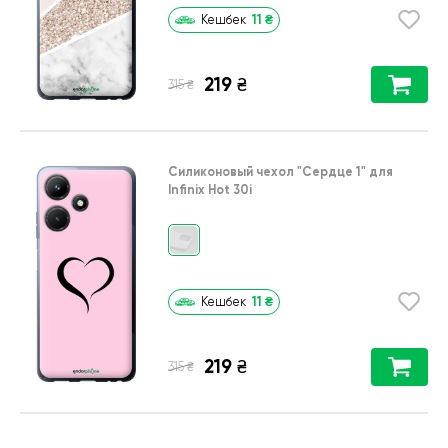
11
₴
Кешбек
219
₴
₴
315
Силиконовый чехол
"Сердце 1"
для
Infinix Hot 30i
11
₴
Кешбек
219
₴
₴
315