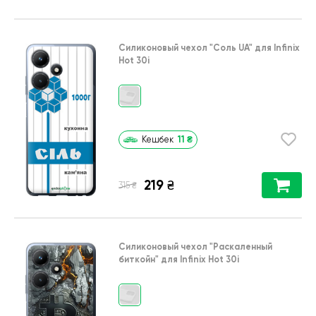
Силиконовый чехол
"Соль UA"
для
Infinix
Hot 30i
11
₴
Кешбек
219
₴
₴
315
Силиконовый чехол
"Раскаленный
биткойн"
для
Infinix Hot 30i