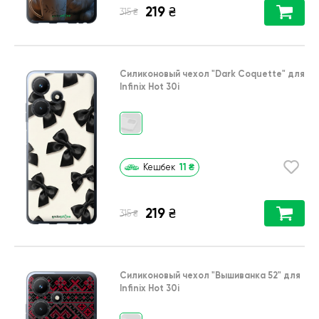
219
₴
₴
315
Силиконовый чехол
"Dark Coquette"
для
Infinix Hot 30i
11
₴
Кешбек
219
₴
₴
315
Силиконовый чехол
"Вышиванка 52"
для
Infinix Hot 30i