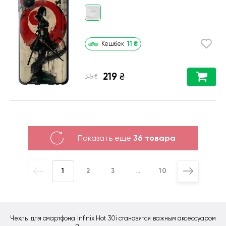
11
₴
Кешбек
219
₴
₴
315
Показать еще
36 товара
1
2
3
...
10
Чехлы для смартфона Infinix Hot 30i становятся важным аксессуаром