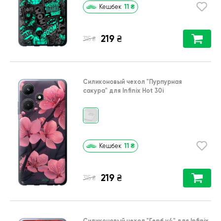
11
₴
Кешбек
219
₴
₴
315
Силиконовый чехол
"Пурпурная
сакура"
для
Infinix Hot 30i
11
₴
Кешбек
219
₴
₴
315
Силиконовый чехол
"Герб v4"
для
Infinix