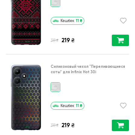
11
₴
Кешбек
219
₴
₴
315
Силиконовый чехол
"Переливающиеся
соты"
для
Infinix Hot 30i
11
₴
Кешбек
219
₴
₴
315