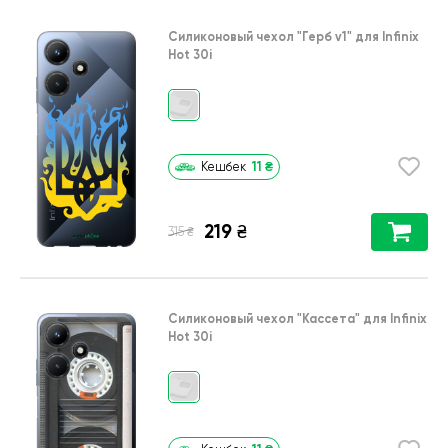
Силиконовый чехол
"Герб v1"
для
Infinix
Hot 30i
11
₴
Кешбек
219
₴
₴
315
Силиконовый чехол
"Кассета"
для
Infinix
Hot 30i