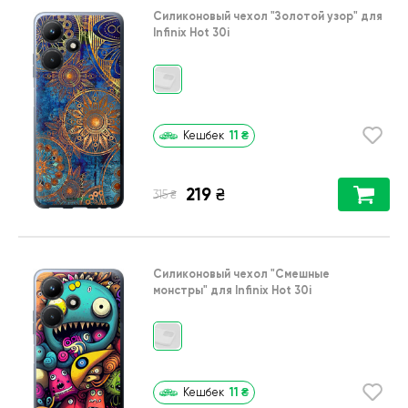
Силиконовый чехол
"Золотой узор"
для
Infinix Hot 30i
11
₴
Кешбек
219
₴
₴
315
Силиконовый чехол
"Cмешные
монстры"
для
Infinix Hot 30i
11
₴
Кешбек